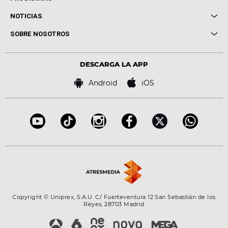
Entrevistas
Cuerpos especiales
NOTICIAS
Conciertos
Me pones
Novedades
Cine y Televisión
SOBRE NOSOTROS
Locutores Europa FM
Estilo de vida
Política de privacidad
Virales
Advertencia legal
Tecnología
DESCARGA LA APP
Política de cookies
Famosos
Bases de concursos
Android
iOS
Accesibilidad
Configuración de la privacidad
Copyright © Uniprex, S.A.U. C/ Fuerteventura 12 San Sebastián de los
Reyes, 28703 Madrid