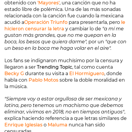
obtenido con
'Mayores'
, una canción que no ha
estado libre de polémica. Una de las más sonadas
relacionada con la canción fue cuando la mexicana
acudió a
Operación Triunfo
para presentarla, pero
le
hicieron censurar la letra
y cambiar lo de
"a mí me
gustan más grandes, que no me quepan en la
boca, los besos que quiera darme",
por un
"que con
un beso en la boca me haga volar en el aire".
Los fans se indignaron muchísimo por la censura y
llegaron a ser
Trending Topic
, tal como cuenta
Becky G
durante su visita a
El Hormiguero
, donde
habla con
Pablo Motos
sobre la doble moralidad en
la música.
"Siempre voy a estar orgullosa de ser mexicana y
latina, pero tenemos un machismo que debemos
eliminar, vivimos en 2018, no en tiempos antiguos"
,
explica haciendo referencia a que letras similares de
Enrique Iglesias
o
Maluma
nunca han sido
censuradas.