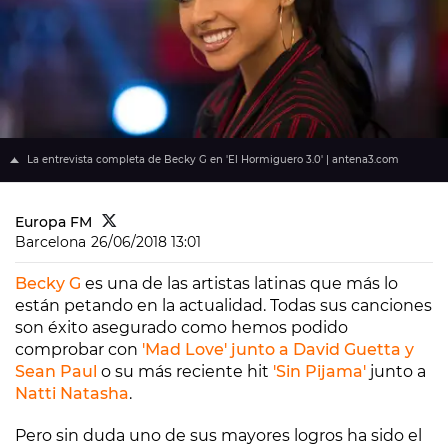
La entrevista completa de Becky G en 'El Hormiguero 3.0' | antena3.com
Europa FM
Barcelona
26/06/2018 13:01
Becky G
es una de las artistas latinas que más lo
están petando en la actualidad. Todas sus canciones
son éxito asegurado como hemos podido
comprobar con
'Mad Love' junto a David Guetta y
Sean Paul
o su más reciente hit
'Sin Pijama'
junto a
Natti Natasha
.
Pero sin duda uno de sus mayores logros ha sido el