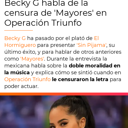
Becky G habla de la
censura de 'Mayores' en
Operación Triunfo
Becky G
ha pasado por el plató de
El
Hormiguero
para presentar
'Sin Pijama'
, su
último éxito, y para hablar de otros anteriores
como
'Mayores'
. Durante la entrevista la
mexicana habla sobre la
doble moralidad en
la música
y explica cómo se sintió cuando en
Operación Triunfo
le censuraron la letra
para
poder actuar.