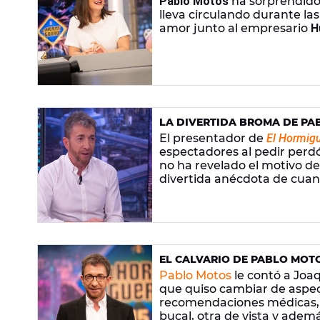
Pablo Motos
ha sorprendid
lleva circulando durante las
amor junto al empresario
H
LA DIVERTIDA BROMA DE PA
ERA UN ALIEN
El presentador de
El Hormig
espectadores al pedir perd
no ha revelado el motivo de
divertida anécdota de cuan
EL CALVARIO DE PABLO MOTO
NUEVOS, VISTA DOBLE Y BÓT
Pablo Motos
le contó a Joa
que quiso cambiar de aspec
recomendaciones médicas, e
bucal, otra de vista y adem