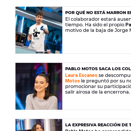
POR QUÉ NO ESTÁ MARRON EN
El colaborador estará aus
tiempo. Ha sido el propio
Pa
motivo de la baja de Jorge
PABLO MOTOS SACA LOS COL
PAREJA
Laura Escanes
se descompus
Motos
le preguntó por su no
promocionar su participac
salir airosa de la encerrona.
LA EXPRESIVA REACCIÓN DE
PREGUNTA SI HA RECUPERAD