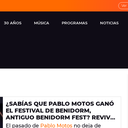
Ver
30 AÑOS
MÚSICA
PROGRAMAS
NOTICIAS
LOCAL DE ENSAYO
CUERPOS
FAMOSOS
EUROPA FM
ESPECIALES
CINE Y TEL
ESTRENOS
ME PONES
VIRALES
CONCIERTOS
LOCUTORES EUROPA
FM
ESTILO DE 
NOVEDADES
MUSICALES
¿SABÍAS QUE PABLO MOTOS GANÓ
ENTREVISTAS
EL FESTIVAL DE BENIDORM,
REMEMBER EUROPA
ANTIGUO BENIDORM FEST? REVIVE
FM
SU ACTUACIÓN
El pasado de
Pablo Motos
no deja de