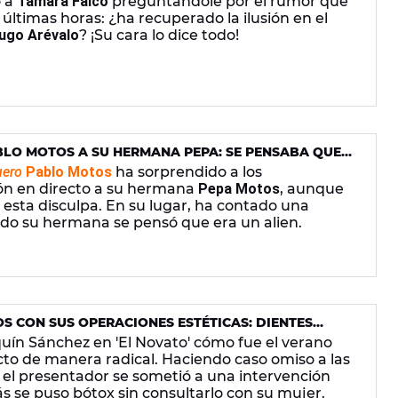
o a
Tamara Falcó
preguntándole por el rumor que
 últimas horas: ¿ha recuperado la ilusión en el
ugo Arévalo
? ¡Su cara lo dice todo!
BLO MOTOS A SU HERMANA PEPA: SE PENSABA QUE
uero
Pablo Motos
ha sorprendido a los
ón en directo a su hermana
Pepa Motos
, aunque
 esta disculpa. En su lugar, ha contado una
do su hermana se pensó que era un alien.
S CON SUS OPERACIONES ESTÉTICAS: DIENTES
OX SIN QUE LO SUPIERA SU MUJER
quín Sánchez en 'El Novato' cómo fue el verano
to de manera radical. Haciendo caso omiso a las
l presentador se sometió a una intervención
ás se puso bótox sin consultarlo con su mujer.