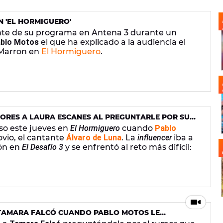
 'EL HORMIGUERO'
ente de su programa en Antena 3 durante un
blo Motos
el que ha explicado a la audiencia el
 Marron en
El Hormiguero
.
ORES A LAURA ESCANES AL PREGUNTARLE POR SU
o este jueves en
El Hormiguero
cuando
Pablo
vio, el cantante
Álvaro de Luna
. La
influencer
iba a
ión en
El Desafío 3
y se enfrentó al reto más difícil:
 TAMARA FALCÓ CUANDO PABLO MOTOS LE
O LA ILUSIÓN CON HUGO ARÉVALO