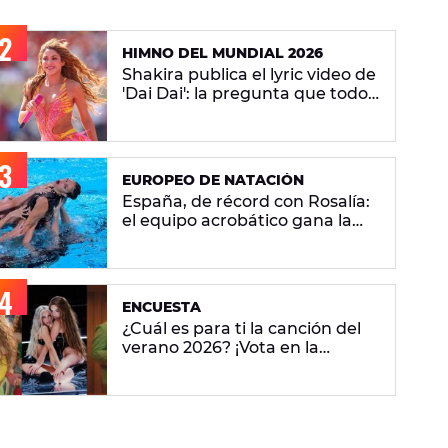
HIMNO DEL MUNDIAL 2026
Shakira publica el lyric video de
'Dai Dai': la pregunta que todos
se hacen sobre la versión en
español
EUROPEO DE NATACIÓN
España, de récord con Rosalía:
el equipo acrobático gana la
plata con 'Berghain' y consigue
la mayor nota de impresión
artística
ENCUESTA
¿Cuál es para ti la canción del
verano 2026? ¡Vota en la
encuesta!