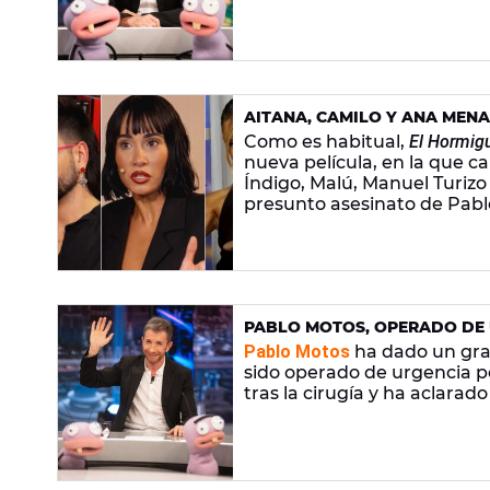
AITANA, CAMILO Y ANA MENA
TEMPORADA 19 DE 'EL HORMI
Como es habitual,
El Hormig
nueva película, en la que 
Índigo, Malú, Manuel Turiz
presunto asesinato de Pabl
PABLO MOTOS, OPERADO DE 
TRÍCEPS
Pablo Motos
ha dado un gra
sido operado de urgencia p
tras la cirugía y ha aclara