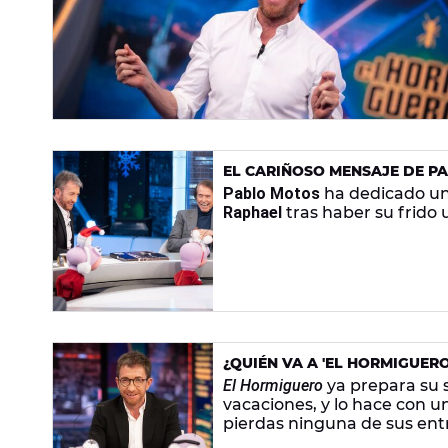
EL CARIÑOSO MENSAJE DE P
CEREBROVASCULAR
Pablo Motos
ha dedicado un
Raphael
tras haber su frido
¿QUIÉN VA A 'EL HORMIGUERO
SEPTIEMBRE
El Hormiguero
ya prepara su 
vacaciones, y lo hace con un
pierdas ninguna de sus ent