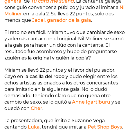
general
de
Tu cara me suena
. La cantante gallega
consiguió convencer a público y jurado al imitar a
Nil
Moliner
en la gala 2. Se llevó 22 puntos, solo dos
menos que
Jadel, ganador de la gala
.
El reto no era fácil. Miriam tuvo que cambiar de sexo
y además cantar con el original. Nil Moliner se sumó
a la gala para hacer un dúo con la cantante. El
resultado fue asombroso y hubo de preguntarse
¿quién es la original y quién la copia?
Miriam se llevó 22 puntos y el favor del pulsador.
Cayó en
la casilla del robo
y pudo elegir entre los
ochos artistas asignados a los otros concursantes
para imitarlo en la siguiente gala. No lo dudó
demasiado. Teniendo claro que no quería otro
cambio de sexo, se lo quitó a
Anne Igartiburu
y se
quedó con
Cher
.
La presentadora, que imitó a Suzanne Vega
cantando
Luka
, tendrá que imitar a
Pet Shop Boys
.