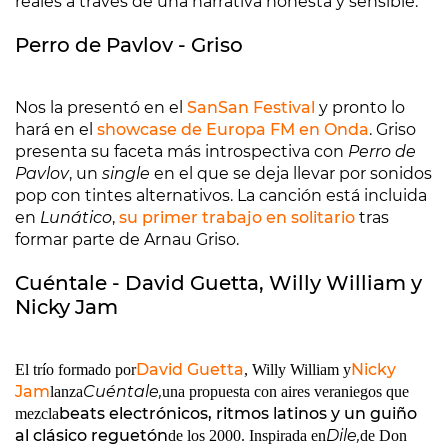
reales a través de una narrativa honesta y sensible.
Perro de Pavlov - Griso
Nos la presentó en el
SanSan Festival
y pronto lo
hará en el
showcase de Europa FM en Onda
. Griso
presenta su faceta más introspectiva con
Perro de
Pavlov
, un
single
en el que se deja llevar por sonidos
pop con tintes alternativos. La canción está incluida
en
Lunático
,
su primer trabajo en solitario
tras
formar parte de Arnau Griso.
Cuéntale - David Guetta, Willy William y
Nicky Jam
David Guetta
Nicky
El trío formado por
, Willy William y
Jam
Cuéntale,
lanza
una propuesta con aires veraniegos que
beats electrónicos, ritmos latinos y un guiño
mezcla
al clásico reguetón
Dile,
de los 2000. Inspirada en
de Don