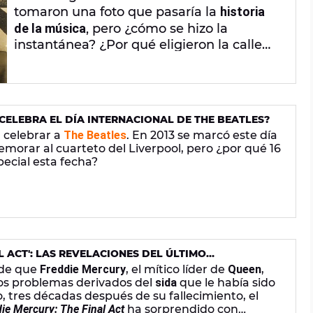
tomaron una foto que pasaría la
historia
de la música
, pero ¿cómo se hizo la
instantánea? ¿Por qué eligieron la calle
Abbey Road
y no otra? Hay mucha leyenda
urbana en torno a la foto y estas son
algunas de las curiosidades y misterios
detrás de la
mítica portada
.
 CELEBRA EL DÍA INTERNACIONAL DE THE BEATLES?
 celebrar a
The Beatles
. En 2013 se marcó este día
morar al cuarteto del Liverpool, pero ¿por qué 16
ecial esta fecha?
L ACT': LAS REVELACIONES DEL ÚLTIMO
QUEEN
sde que
Freddie Mercury
, el mítico líder de
Queen
,
los problemas derivados del
sida
que le había sido
 tres décadas después de su fallecimiento, el
ie Mercury: The Final Act
ha sorprendido con