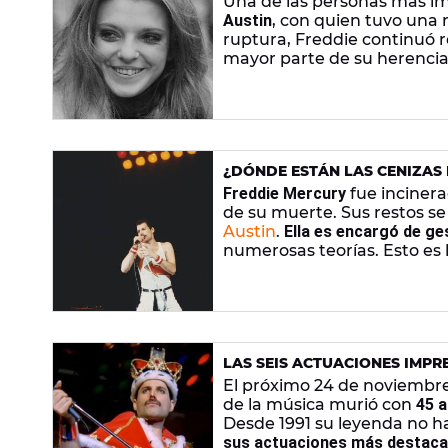
Una de las personas más im
Austin
, con quien tuvo una 
ruptura, Freddie continuó re
mayor parte de su herencia
¿DÓNDE ESTÁN LAS CENIZAS 
AÑOS DESPUÉS DE SU MUERT
Freddie Mercury
fue incinera
de su muerte. Sus restos se 
Austin
.
Ella es encargó de ge
numerosas teorías. Esto es 
LAS SEIS ACTUACIONES IMPR
El próximo 24 de noviembr
de la música murió con
45 
Desde 1991 su leyenda no h
sus actuaciones más destaca