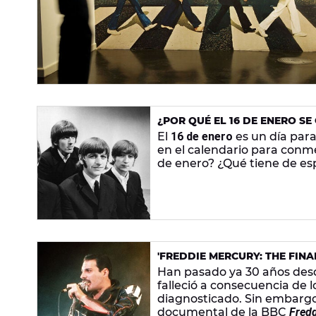
¿POR QUÉ EL 16 DE ENERO SE
El
16 de enero
es un día para
en el calendario para conme
de enero? ¿Qué tiene de esp
'FREDDIE MERCURY: THE FINA
DOCUMENTAL DEL LÍDER DE 
Han pasado ya 30 años de
falleció a consecuencia de 
diagnosticado. Sin embargo,
documental de la BBC
Fredd