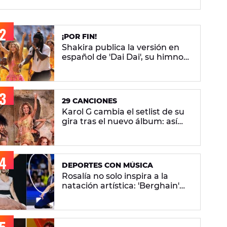
¡POR FIN!
Shakira publica la versión en
español de 'Dai Dai', su himno
del Mundial 2026 con Burna
Boy
29 CANCIONES
Karol G cambia el setlist de su
gira tras el nuevo álbum: así
queda el repertorio del
'Viajando Por El Mundo
Tropitour'
DEPORTES CON MÚSICA
Rosalía no solo inspira a la
natación artística: 'Berghain'
también sonará en el Mundial
de gimnasia rítmica