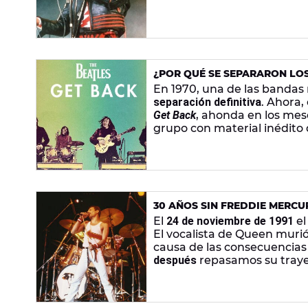
nuevas revelaciones sobre l
¿POR QUÉ SE SEPARARON LOS
'THE BEATLES: GET BACK'
En 1970, una de las bandas
separación definitiva
. Ahora,
Get Back
, ahonda en los mes
grupo con material inédito 
30 AÑOS SIN FREDDIE MERCU
QUEEN
El
24 de noviembre de 1991
el
El vocalista de Queen muri
causa de las consecuencias 
después
repasamos su traye
imprescindibles
de su vida.