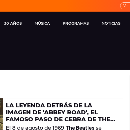
Ver
30 AÑOS
MÚSICA
PROGRAMAS
NOTICIAS
LOCAL DE ENSAYO
CUERPOS
FAMOSOS
EUROPA FM
ESPECIALES
CINE Y TEL
ESTRENOS
ME PONES
VIRALES
CONCIERTOS
LOCUTORES EUROPA
FM
ESTILO DE 
NOVEDADES
MUSICALES
LA LEYENDA DETRÁS DE LA
ENTREVISTAS
IMAGEN DE 'ABBEY ROAD', EL
REMEMBER EUROPA
FAMOSO PASO DE CEBRA DE THE
FM
BEATLES
El 8 de agosto de 1969
The Beatles
se