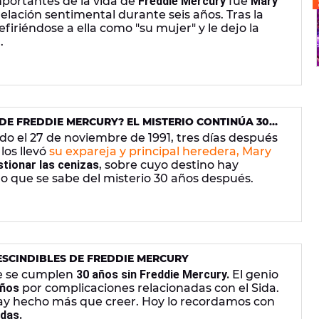
portantes de la vida de
Freddie Mercury
fue
Mary
relación sentimental durante seis años. Tras la
firiéndose a ella como "su mujer" y le dejo la
.
DE FREDDIE MERCURY? EL MISTERIO CONTINÚA 30
E
do el 27 de noviembre de 1991, tres días después
los llevó
su expareja y principal heredera, Mary
stionar las cenizas
, sobre cuyo destino hay
lo que se sabe del misterio 30 años después.
ESCINDIBLES DE FREDDIE MERCURY
e se cumplen
30 años sin Freddie Mercury.
El genio
años
por complicaciones relacionadas con el Sida.
ay hecho más que creer. Hoy lo recordamos con
das.