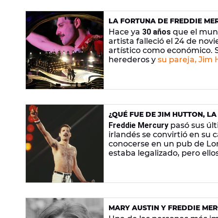
LA FORTUNA DE FREDDIE MER
HERENCIA EL VOCALISTA DE 
Hace ya
30 años
que el mund
artista falleció el 24 de n
artístico como económico. S
herederos y
su pareja, Jim 
¿QUÉ FUE DE JIM HUTTON, L
Freddie Mercury
pasó sus últ
irlandés se convirtió en su
conocerse en un pub de Lo
estaba legalizado, pero ell
es que
el vocalista de Queen
MARY AUSTIN Y FREDDIE MER
HEREDÓ LA MAYOR PARTE DE