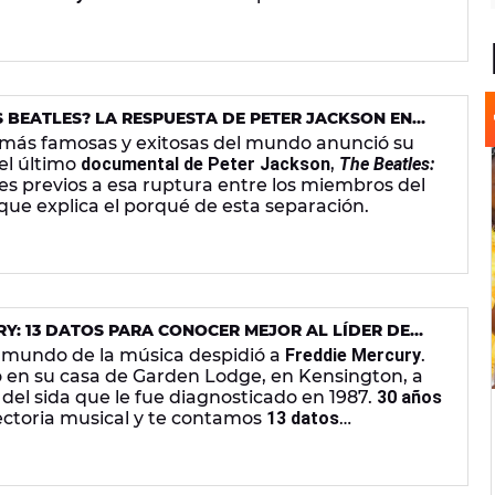
os
últimos días con vida
del cantante.
 BEATLES? LA RESPUESTA DE PETER JACKSON EN
 más famosas y exitosas del mundo anunció su
 el último
documental de Peter Jackson
,
The Beatles:
es previos a esa ruptura entre los miembros del
que explica el porqué de esta separación.
RY: 13 DATOS PARA CONOCER MEJOR AL LÍDER DE
 mundo de la música despidió a
Freddie Mercury
.
ó en su casa de Garden Lodge, en Kensington, a
del sida que le fue diagnosticado en 1987.
30 años
ctoria musical y te contamos
13 datos