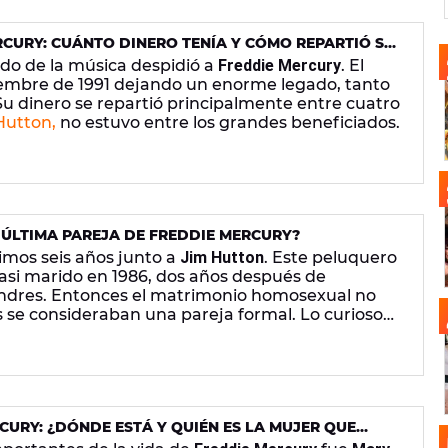
CURY: CUÁNTO DINERO TENÍA Y CÓMO REPARTIÓ SU
QUEEN
o de la música despidió a
Freddie Mercury
. El
oviembre de 1991 dejando un enorme legado, tanto
u dinero se repartió principalmente entre cuatro
Hutton,
no estuvo entre los grandes beneficiados.
A ÚLTIMA PAREJA DE FREDDIE MERCURY?
imos seis años junto a
Jim Hutton
. Este peluquero
 casi marido en 1986, dos años después de
ndres. Entonces el matrimonio homosexual no
os se consideraban una pareja formal. Lo curioso
no le benefició demasiado en su herencia.
CURY: ¿DÓNDE ESTÁ Y QUIÉN ES LA MUJER QUE
 SU FORTUNA?