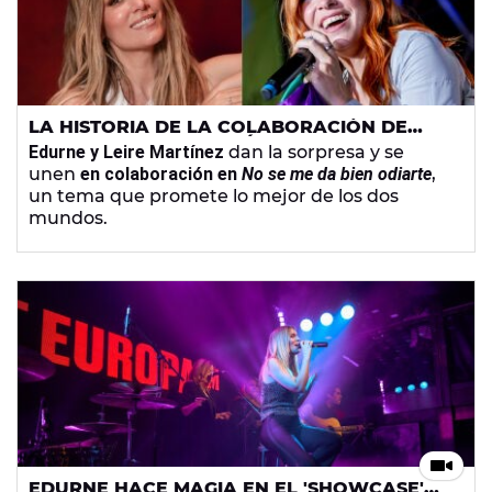
LA HISTORIA DE LA COLABORACIÓN DE
EDURNE Y LEIRE MARTÍNEZ
Edurne y Leire Martínez
dan la sorpresa y se
unen
en colaboración en
No se me da bien odiarte
,
un tema que promete lo mejor de los dos
mundos.
EDURNE HACE MAGIA EN EL 'SHOWCASE'