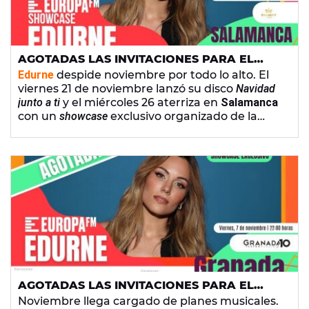
AGOTADAS LAS INVITACIONES PARA EL
SHOWCASE DE EDURNE EN SALAMANCA
Edurne
despide noviembre por todo lo alto. El
viernes 21 de noviembre lanzó su disco
Navidad
junto a ti
y el miércoles 26 aterriza en
Salamanca
con un
showcase
exclusivo organizado de la
mano de Europa FM.
Las invitaciones para la cita
ya están agotadas.
AGOTADAS LAS INVITACIONES PARA EL
SHOWCASE DE EDURNE EN GRANADA CON
Noviembre llega cargado de planes musicales.
EUROPA FM