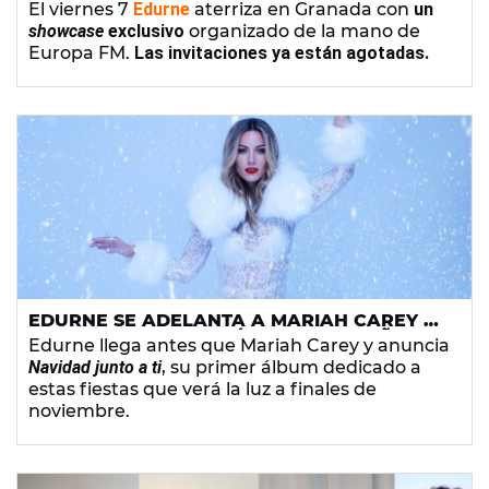
El viernes 7
Edurne
aterriza en Granada con
un
showcase
exclusivo
organizado de la mano de
Europa FM.
Las invitaciones ya están agotadas.
EDURNE SE ADELANTA A MARIAH CAREY Y
ANUNCIA SU PRIMER ÁLBUM NAVIDEÑO
Edurne llega antes que Mariah Carey y anuncia
Navidad junto a ti
, su primer álbum dedicado a
estas fiestas que verá la luz a finales de
noviembre.