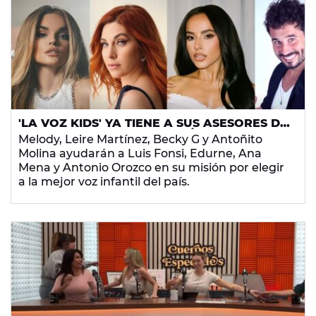
'LA VOZ KIDS' YA TIENE A SUS ASESORES DE
LUJO: MELODY, LEIRE MARTÍNEZ, BECKY G Y
Melody, Leire Martínez, Becky G y Antoñito
ANTOÑITO MOLINA AYUDARÁN A LOS
Molina ayudarán a Luis Fonsi, Edurne, Ana
COACHES
Mena y Antonio Orozco en su misión por elegir
a la mejor voz infantil del país.