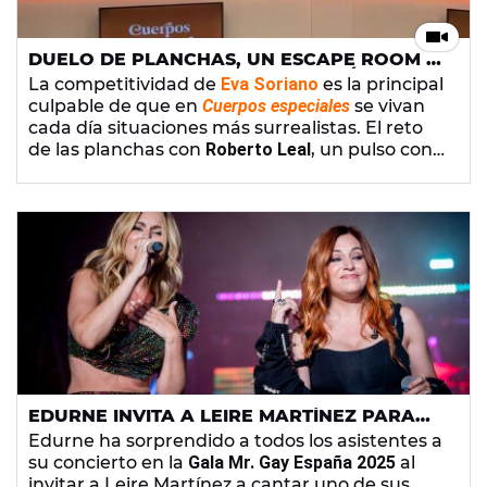
DUELO DE PLANCHAS, UN ESCAPE ROOM Y
UN TINY DESK: LOS MOMENTOS MÁS
La competitividad de
Eva Soriano
es la principal
SURREALISTAS DE 'CUERPOS ESPECIALES'
culpable de que en
Cuerpos especiales
se vivan
(VOLUMEN II)
cada día situaciones más surrealistas. El reto
de las planchas con
Roberto Leal
, un pulso con
Clara Galle
o el enfado mayúsculo al perder
frente a
Nacho García
son algunas de las que
protagonizan la nueva entrega del especial
verano de
Cuerpos especiales
.
EDURNE INVITA A LEIRE MARTÍNEZ PARA
CANTAR JUNTAS 'AMORES DORMIDOS' EN
Edurne ha sorprendido a todos los asistentes a
EL ORGULLO DE MADRID 2025
su concierto en la
Gala Mr. Gay España 2025
al
invitar a Leire Martínez a cantar uno de sus