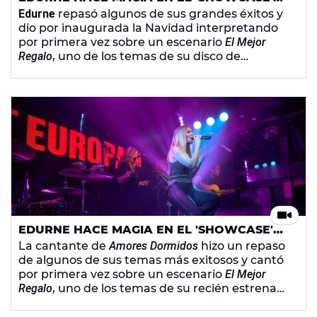
DE SALAMANCA DE EUROPA FM
Edurne
repasó algunos de sus grandes éxitos y
dio por inaugurada la Navidad interpretando
por primera vez sobre un escenario
El Mejor
Regalo
, uno de los temas de su disco de
villancicos
Navidad junto a ti
.
EDURNE HACE MAGIA EN EL 'SHOWCASE'
DE SALAMANCA DE EUROPA FM
La cantante de
Amores Dormidos
hizo un repaso
de algunos de sus temas más exitosos y cantó
por primera vez sobre un escenario
El Mejor
Regalo
, uno de los temas de su recién estrenado
disco de villancicos
Navidad junto a ti
.