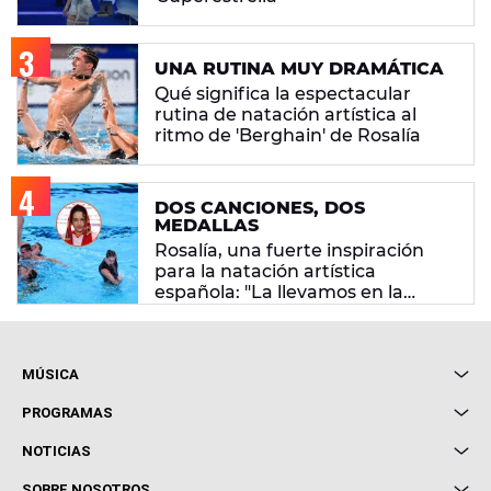
UNA RUTINA MUY DRAMÁTICA
Qué significa la espectacular
rutina de natación artística al
ritmo de 'Berghain' de Rosalía
DOS CANCIONES, DOS
MEDALLAS
Rosalía, una fuerte inspiración
para la natación artística
española: "La llevamos en la
sangre"
MÚSICA
Local de Ensayo Europa FM
PROGRAMAS
Entrevistas
Cuerpos especiales
NOTICIAS
Conciertos
Me pones
Novedades
Cine y Televisión
SOBRE NOSOTROS