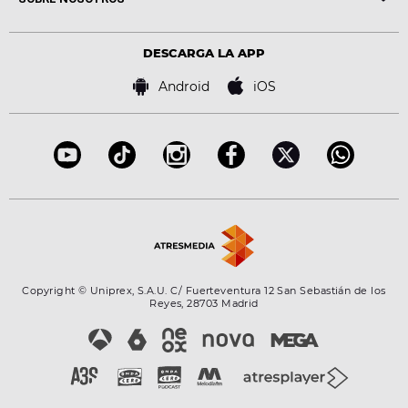
Locutores Europa FM
Estilo de vida
Política de privacidad
Virales
Advertencia legal
Tecnología
DESCARGA LA APP
Política de cookies
Famosos
Bases de concursos
Android
iOS
Accesibilidad
Configuración de la privacidad
Copyright © Uniprex, S.A.U. C/ Fuerteventura 12 San Sebastián de los
Reyes, 28703 Madrid