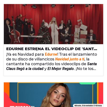
EDURNE ESTRENA EL VIDEOCLIP DE 'SANTA
CLAUS YA ESTÁ EN LA CIUDAD'
¡Ya es Navidad para
Edurne
! Tras el lanzamiento
de su disco de villancicos
Navidad junto a ti
, la
cantante ha compartido los videoclips de
Santa
Claus llegó a la ciudad
y
El Mejor Regalo
. ¡No te los
pierdas!