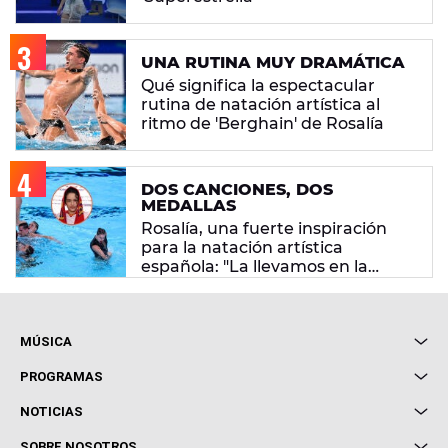
UNA RUTINA MUY DRAMÁTICA
Qué significa la espectacular
rutina de natación artística al
ritmo de 'Berghain' de Rosalía
DOS CANCIONES, DOS
MEDALLAS
Rosalía, una fuerte inspiración
para la natación artística
española: "La llevamos en la
sangre"
MÚSICA
Local de Ensayo Europa FM
PROGRAMAS
Entrevistas
Cuerpos especiales
NOTICIAS
Conciertos
Me pones
Novedades
Cine y Televisión
SOBRE NOSOTROS