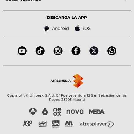
Locutores Europa FM
Estilo de vida
Política de privacidad
Virales
Advertencia legal
Tecnología
DESCARGA LA APP
Política de cookies
Famosos
Bases de concursos
Android
iOS
Accesibilidad
Configuración de la privacidad
Copyright © Uniprex, S.A.U. C/ Fuerteventura 12 San Sebastián de los
Reyes, 28703 Madrid