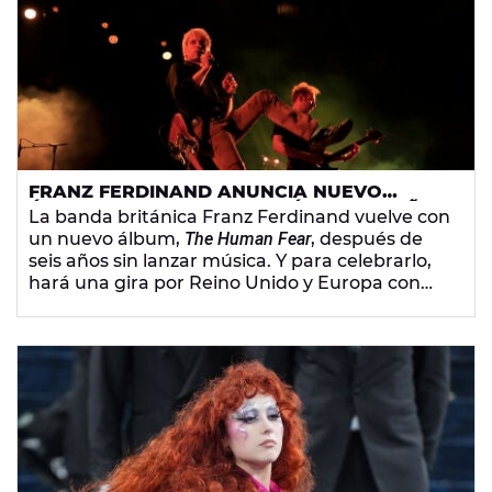
FRANZ FERDINAND ANUNCIA NUEVO
ÁLBUM Y GIRA, QUE PASARÁ POR ESPAÑA
La banda británica Franz Ferdinand vuelve con
un nuevo álbum,
The Human Fear
, después de
seis años sin lanzar música. Y para celebrarlo,
hará una gira por Reino Unido y Europa con
varias paradas en España.