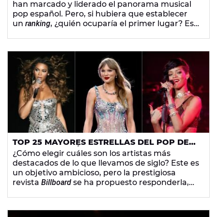
han marcado y liderado el panorama musical
pop español. Pero, si hubiera que establecer
un
ranking
, ¿quién ocuparía el primer lugar? Esa
es la pregunta que queremos esclarecer desde
Europa FM con esta encuesta entre los 15
mayores artistas de lo que llevamos de siglo
XXI. ¡
Vota al final de este artículo
!
TOP 25 MAYORES ESTRELLAS DEL POP DEL
SIGLO XXI, SEGÚN 'BILLBOARD'
¿Cómo elegir cuáles son los artistas más
destacados de lo que llevamos de siglo? Este es
un objetivo ambicioso, pero la prestigiosa
revista
Billboard
se ha propuesto responderla,
seleccionando a las 25 mayores estrellas de la
cultura pop de los últimos 24 años.
¡Conoce sus
nombres y por qué merecen estar en la lista!