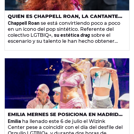
QUIÉN ES CHAPPELL ROAN, LA CANTANTE
QUE SALTÓ A LA FAMA CON 'GOOD LUCK,
Chappell Roan
se está convirtiendo poco a poco
BABE!'
en un icono del pop sintético. Referente del
colectivo LGTBIQ+,
su estética
drag
sobre el
escenario y su talento le han hecho obtener
cada vez más fama. Acompañar a Olivia
Rodrigo como telonera le abrió un hueco que
no para de ensancharse, y ya ha conseguido
hasta su primer Grammy como resultado de
Good Luck, Babe!
, su mayor éxito hasta la fecha.
EMILIA MERNES SE POSICIONA EN MADRID
COMO LA ESTRELLA POP ARGENTINA QUE
Emilia
ha llenado este 6 de julio el Wizink
NECESITÁBAMOS
Center pese a coincidir con el día del desfile del
Orgullo LGTBIQ+, y durante dos horas de