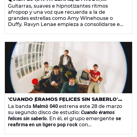
REVELACIÓN DEL POP ANGLOSAJÓN
Guitarras, suaves e hipnotizantes ritmos
afropop y una voz que recuerda a la de
grandes estrellas como Amy Winehouse o
Duffy. Ravyn Lenae empieza a consolidarse en
nuestro país como una de las artistas más
prometedoras de la música actual.
'CUANDO ÉRAMOS FELICES SIN SABERLO'
DE MALMÖ 040: UN ÁLBUM DE POP ROCK
La banda
Malmö 040
estrena este 28 de marzo
LIGERO Y DISFRUTÓN
su segundo disco de estudio:
Cuando éramos
felices sin saberlo
. En él, el grupo emergente
se
reafirma en un ligero pop rock
con
colaboraciones muy afines y 10 canciones en
total.