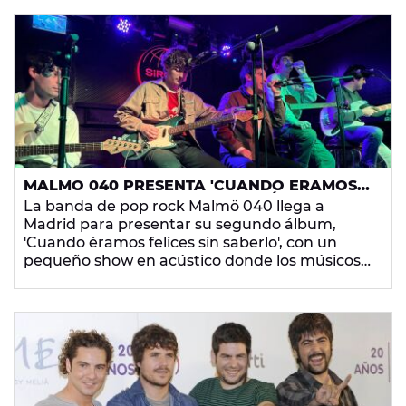
MALMÖ 040 PRESENTA 'CUANDO ÉRAMOS
FELICES SIN SABERLO' CON UN ÍNTIMO
La banda de pop rock Malmö 040 llega a
SHOW EN ACÚSTICO
Madrid para presentar su segundo álbum,
'Cuando éramos felices sin saberlo', con un
pequeño show en acústico donde los músicos
han mostrado su emoción e ilusión por este
nuevo proyecto.