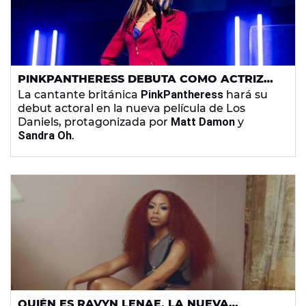
PINKPANTHERESS DEBUTA COMO ACTRIZ
CON LOS DIRECTORES DE 'TODO A LA VEZ
La cantante británica
PinkPantheress
hará su
EN TODAS PARTES'
debut actoral en la nueva película de Los
Daniels, protagonizada por
Matt Damon
y
Sandra Oh
.
QUIÉN ES RAVYN LENAE, LA NUEVA