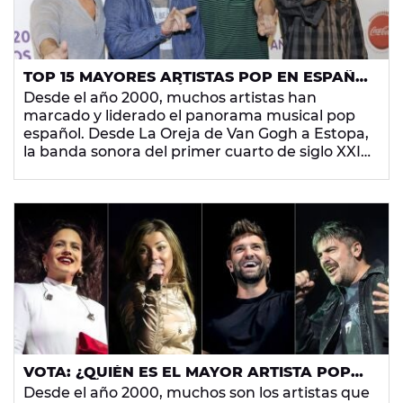
TOP 15 MAYORES ARTISTAS POP EN ESPAÑA
DEL SIGLO XXI, SEGÚN LOS USUARIOS DE
Desde el año 2000, muchos artistas han
EUROPA FM
marcado y liderado el panorama musical pop
español. Desde La Oreja de Van Gogh a Estopa,
la banda sonora del primer cuarto de siglo XXI
cuenta con nombres de gran alcance, pero
¿cuáles son los más destacados y en qué orden
irían?
Esa es la pregunta que hemos
respondido entre
Europa FM
y nuestros
usuarios, quienes han votado por sus artistas
favoritos entre 15 candidatos. ¡Conoce los
resultados de la encuesta!
VOTA: ¿QUIÉN ES EL MAYOR ARTISTA POP
EN ESPAÑA DEL SIGLO XXI? ELIGE ENTRE 15
Desde el año 2000, muchos son los artistas que
CANDIDATOS