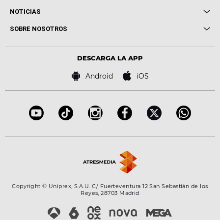
Entrevistas
Cuerpos especiales
NOTICIAS
Conciertos
Me pones
Novedades
Cine y Televisión
SOBRE NOSOTROS
Locutores Europa FM
Estilo de vida
Política de privacidad
Virales
Advertencia legal
Tecnología
DESCARGA LA APP
Política de cookies
Famosos
Bases de concursos
Android
iOS
Accesibilidad
Configuración de la privacidad
Copyright © Uniprex, S.A.U. C/ Fuerteventura 12 San Sebastián de los
Reyes, 28703 Madrid