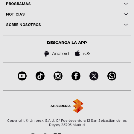
Local de Ensayo Europa FM
PROGRAMAS
Entrevistas
Cuerpos especiales
NOTICIAS
Conciertos
Me pones
Novedades
Cine y Televisión
SOBRE NOSOTROS
Locutores Europa FM
Estilo de vida
Política de privacidad
Virales
Advertencia legal
Tecnología
DESCARGA LA APP
Política de cookies
Famosos
Bases de concursos
Android
iOS
Accesibilidad
Configuración de la privacidad
Copyright © Uniprex, S.A.U. C/ Fuerteventura 12 San Sebastián de los
Reyes, 28703 Madrid