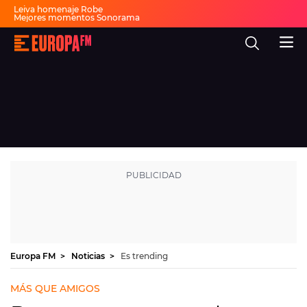
Leiva homenaje Robe
Mejores momentos Sonorama
Artistas sorpresa Sonorama
Rosalía natación artística
Europa
'Berghain' en la rítmica
FM
Canción del verano
Fiesta 30 años Europa FM
-
La
mejor
música,
virales,
celebrities
Ver programación
y
estilo
de
DIRECTO
vida
|
Europa
30 AÑOS
FM
MÚSICA
PROGRAMAS
Europa FM
Noticias
Es trending
NOTICIAS
MÁS QUE AMIGOS
EVENTOS Y CONCURSOS