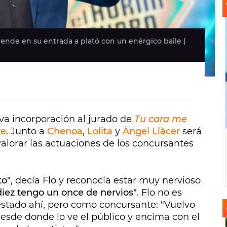
ende en su entrada a plató con un enérgico baile |
eva incorporación al jurado de
Tu cara me
re
. Junto a
Chenoa
,
Lolita
y
Àngel Llàcer
será
alorar las actuaciones de los concursantes
to"
, decía Flo y reconocía estar muy nervioso
diez tengo un once de nervios"
. Flo no es
estado ahí, pero como concursante: "Vuelvo
 desde donde lo ve el público y encima con el