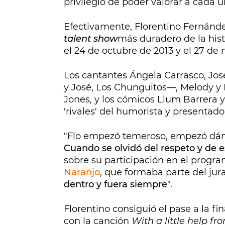
privilegio de poder valorar a cada un
Efectivamente, Florentino Fernánd
talent show
más duradero de la histo
el 24 de octubre de 2013 y el 27 de
Los cantantes Ángela Carrasco, Jo
y José, Los Chunguitos—, Melody y 
Jones, y los cómicos Llum Barrera 
'rivales' del humorista y presentad
"Flo empezó temeroso, empezó dá
Cuando se olvidó del respeto y de es
sobre su participación en el progra
Naranjo
, que formaba parte del jur
dentro y fuera siempre
".
Florentino consiguió el pase a la fin
con la canción
With a little help f