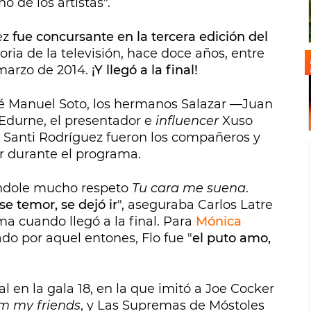
o de los artistas".
ez
fue concursante en la tercera edición del
ria de la televisión, hace doce años, entre
 marzo de 2014.
¡Y llegó a la final!
sé Manuel Soto, los hermanos Salazar —Juan
Edurne, el presentador e
influencer
Xuso
y Santi Rodríguez fueron los compañeros y
or durante el programa.
ndole mucho respeto
Tu cara me suena
.
e temor, se dejó ir
", aseguraba Carlos Latre
ma cuando llegó a la final. Para
Mónica
ado por aquel entones, Flo fue "
el puto amo,
al en la gala 18, en la que imitó a Joe Cocker
rom my friends
, y Las Supremas de Móstoles