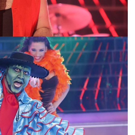
.
Su divertida e impecable imitación de Jim
 y gestualidad incluida, le supuso su
s el talento en estado puro", le llegó a decir