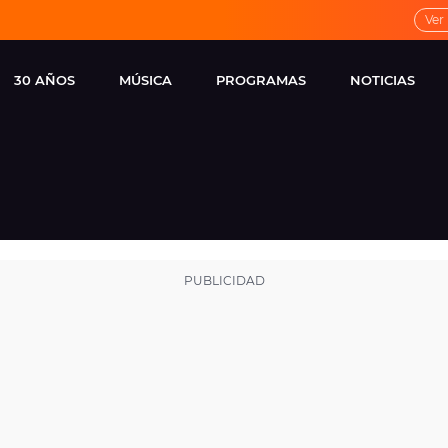
Ver
30 AÑOS
MÚSICA
PROGRAMAS
NOTICIAS
LOCAL DE ENSAYO
CUERPOS
FAMOSOS
EUROPA FM
ESPECIALES
CINE Y TEL
ESTRENOS
ME PONES
VIRALES
CONCIERTOS
LOCUTORES EUROPA
FM
ESTILO DE 
NOVEDADES
MUSICALES
ENTREVISTAS
REMEMBER EUROPA
FM