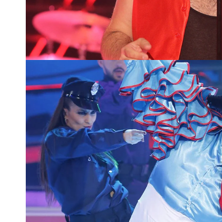
La quinta no fue la única que ganó
Carrey en
La Máscara
, coreografía
segunda victoria en la gala 15
. "Ere
Ángel Llácer al valorarlo.