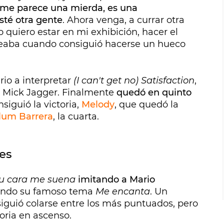
o, me parece una mierda, es una
sté otra gente
. Ahora venga, a currar otra
o quiero estar en mi exhibición, hacer el
eaba cuando consiguió hacerse un hueco
rio a interpretar
(I can't get no) Satisfaction
,
a Mick Jagger. Finalmente
quedó en quinto
nsiguió la victoria,
Melody
, que quedó la
lum Barrera
, la cuarta.
es
u cara me suena
imitando a Mario
ando su famoso tema
Me encanta
. Un
siguió colarse entre los más puntuados, pero
oria en ascenso.