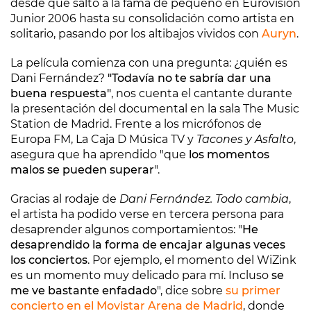
desde que saltó a la fama de pequeño en Eurovisión
Junior 2006 hasta su consolidación como artista en
solitario, pasando por los altibajos vividos con
Auryn
.
La película comienza con una pregunta: ¿quién es
Dani Fernández?
"Todavía no te sabría dar una
buena respuesta"
, nos cuenta el cantante durante
la presentación del documental en la sala The Music
Station de Madrid. Frente a los micrófonos de
Europa FM, La Caja D Música TV y
Tacones y Asfalto
,
asegura que ha aprendido "que
los momentos
malos se pueden superar
".
Gracias al rodaje de
Dani Fernández. Todo cambia
,
el artista ha podido verse en tercera persona para
desaprender algunos comportamientos: "
He
desaprendido la forma de encajar algunas veces
los conciertos
. Por ejemplo, el momento del WiZink
es un momento muy delicado para mí. Incluso
se
me ve bastante enfadado
", dice sobre
su primer
concierto en el Movistar Arena de Madrid
, donde