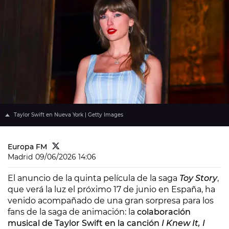
Taylor Swift en Nueva York | Getty Images
Europa FM
Madrid
09/06/2026 14:06
El anuncio de la quinta película de la saga
Toy Story
,
que verá la luz el próximo 17 de junio en España, ha
venido acompañado de una gran sorpresa para los
fans de la saga de animación: la
colaboración
musical de Taylor Swift en la canción
I Knew It, I