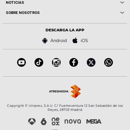
Cuerpos especiales
NOTICIAS
Conciertos
Me pones
Novedades
Cine y Televisión
SOBRE NOSOTROS
Locutores Europa FM
Estilo de vida
Política de privacidad
Virales
Advertencia legal
Tecnología
DESCARGA LA APP
Política de cookies
Famosos
Bases de concursos
Android
iOS
Accesibilidad
Configuración de la privacidad
Copyright © Uniprex, S.A.U. C/ Fuerteventura 12 San Sebastián de los
Reyes, 28703 Madrid