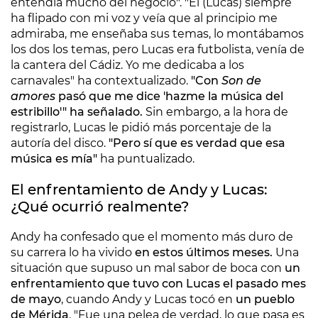
entendía mucho del negocio". "Él (Lucas) siempre
ha flipado con mi voz y veía que al principio me
admiraba, me enseñaba sus temas, lo montábamos
los dos los temas, pero Lucas era futbolista, venía de
la cantera del Cádiz. Yo me dedicaba a los
carnavales" ha contextualizado.
"Con
Son de
amores
pasó que me dice 'hazme la música del
estribillo'" ha señalado.
Sin embargo, a la hora de
registrarlo, Lucas le pidió más porcentaje de la
autoría del disco.
"Pero sí que es verdad que esa
música es mía"
ha puntualizado.
El enfrentamiento de Andy y Lucas:
¿Qué ocurrió realmente?
Andy ha confesado que el momento más duro de
su carrera lo ha vivido
en estos últimos meses.
Una
situación que supuso un mal sabor de boca con
un
enfrentamiento que tuvo con Lucas el pasado mes
de mayo
, cuando Andy y Lucas tocó en
un pueblo
de Mérida
. "Fue una pelea de verdad, lo que pasa es