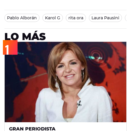
Pablo Alborán
Karol G
rita ora
Laura Pausini
A
LO MÁS
GRAN PERIODISTA