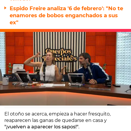
Espido Freire analiza '6 de febrero': "No te
enamores de bobos enganchados a sus
ex"
Europa FM
Madrid
11/09/2025 09:32
El otoño se acerca, empieza a hacer fresquito,
reaparecen las ganas de quedarse en casa y
"¡vuelven a aparecer los sapos!"
.