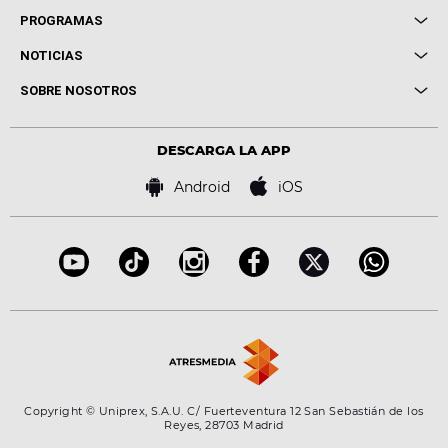
Local de Ensayo Europa FM
PROGRAMAS
Entrevistas
Cuerpos especiales
NOTICIAS
Conciertos
Me pones
Novedades
Cine y Televisión
SOBRE NOSOTROS
Locutores Europa FM
Estilo de vida
Política de privacidad
Virales
Advertencia legal
Tecnología
DESCARGA LA APP
Política de cookies
Famosos
Bases de concursos
Android
iOS
Accesibilidad
Configuración de la privacidad
Copyright © Uniprex, S.A.U. C/ Fuerteventura 12 San Sebastián de los
Reyes, 28703 Madrid