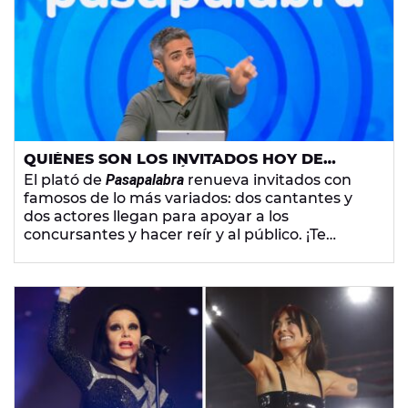
QUIÉNES SON LOS INVITADOS HOY DE
'PASAPALABRA': ASÍ SON MARIO
El plató de
Pasapalabra
renueva invitados con
VAQUERIZO, ALASKA, JORGE SANZ Y LUISA
famosos de lo más variados: dos cantantes y
MARTÍN
dos actores llegan para apoyar a los
concursantes y hacer reír y al público. ¡Te
contamos quiénes son!