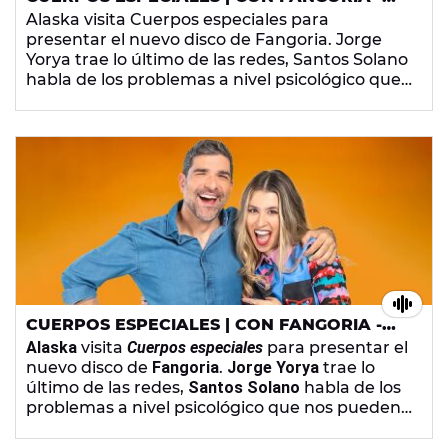
JUEVES 23 DE ABRIL DE 2026
Alaska visita Cuerpos especiales para
presentar el nuevo disco de Fangoria. Jorge
Yorya trae lo último de las redes, Santos Solano
habla de los problemas a nivel psicológico que
nos pueden desencadenar los asuntos de
dinero y Eva le grita a una nube para quejarse
de los chicos malos.
CUERPOS ESPECIALES | CON FANGORIA -
JUEVES 23 DE ABRIL DE 2026
Alaska
visita
Cuerpos especiales
para presentar el
nuevo disco de
Fangoria
.
Jorge Yorya
trae lo
último de las redes,
Santos Solano
habla de los
problemas a nivel psicológico que nos pueden
desencadenar los asuntos de dinero y Eva le
grita a una nube para quejarse de los chicos