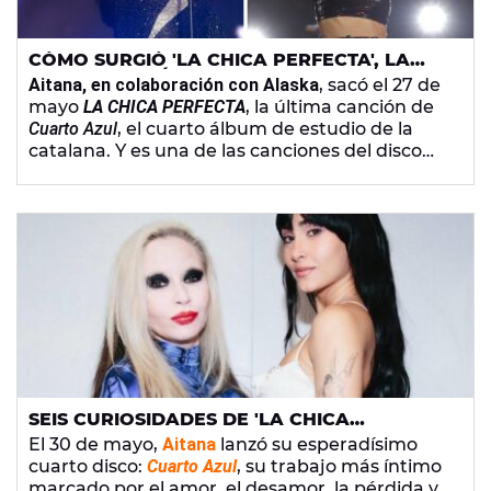
CÓMO SURGIÓ 'LA CHICA PERFECTA', LA
COLABORACIÓN DE AITANA CON ALASKA
Aitana, en colaboración con Alaska
, sacó el 27 de
QUE PODRÍAN CANTAR JUNTAS EN EL
mayo
LA CHICA PERFECTA
, la última canción de
METROPOLITANO
Cuarto Azul
, el cuarto álbum de estudio de la
catalana. Y es una de las canciones del disco
más celebradas.
SEIS CURIOSIDADES DE 'LA CHICA
PERFECTA' DE AITANA: EL CONCIERTO EN
El 30 de mayo,
Aitana
lanzó su esperadísimo
EL QUE SE 'ENAMORÓ' DE ALASKA Y EL
cuarto disco:
Cuarto Azul
, su trabajo más íntimo
HOMENAJE A PEDRO ALMODÓVAR
marcado por el amor, el desamor, la pérdida y