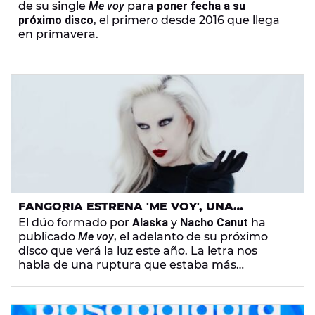
de su single
Me voy
para
poner fecha a su
próximo disco
, el primero desde 2016 que llega
en primavera.
FANGORIA ESTRENA 'ME VOY', UNA
CANCIÓN QUE RECUERDA A SUS GRANDES
El dúo formado por
Alaska
y
Nacho Canut
ha
ÉXITOS ELECTRÓNICOS
publicado
Me voy
, el adelanto de su próximo
disco que verá la luz este año. La letra nos
habla de una ruptura que estaba más
pronosticada por malas actitudes del
destinatario.