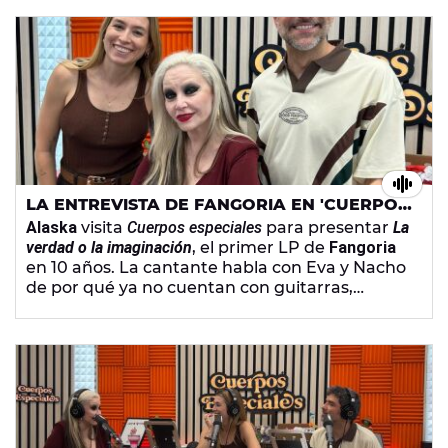
malos.
LA ENTREVISTA DE FANGORIA EN 'CUERPOS
ESPECIALES'
Alaska
visita
Cuerpos especiales
para presentar
La
verdad o la imaginación
, el primer LP de
Fangoria
en 10 años. La cantante habla con Eva y Nacho
de por qué ya no cuentan con guitarras,
explica la importancia de la imaginación y
adelanta cómo serán los conciertos
presentación del álbum y cómo llevan los
preparativos de la gira. También le pone nota a
Aníbal Gómez tras ver su imitación en
Tu cara
me suena
.