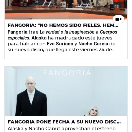
FANGORIA: "NO HEMOS SIDO FIELES. HEMOS
HECHO OTRO DISCO PARALELO CON
Fangoria
trae
La verdad o la imaginación
a
Cuerpos
ROJUU"
especiales
.
Alaska
ha madrugado este jueves
para hablar con
Eva Soriano
y
Nacho García
de
su nuevo disco, que llega este viernes 24 de
abril y del que solo ha salido un adelanto. La
cantante cuenta cómo serán los conciertos
presentación y cómo llevan los preparativos de
la gira. También le pone nota a
Aníbal Gómez
por la imitación que hizo de ella en
Tu cara me
suena
.
FANGORIA PONE FECHA A SU NUEVO DISCO
'LA VERDAD O LA IMAGINACIÓN' Y DESVELA
Alaska y Nacho Canut aprovechan el estreno
EL TRACKLIST