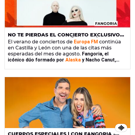
NO TE PIERDAS EL CONCIERTO EXCLUSIVO
DE FANGORIA EN LA BAÑEZA (LEÓN) CON
El verano de conciertos de
Europa FM
continúa
EUROPA FM
en Castilla y León con una de las citas más
esperadas del mes de agosto.
Fangoria, el
icónico dúo formado por
Alaska
y Nacho Canut,
hará parada en La Bañeza (León) con un
espectáculo en el que repasará algunos de los
grandes éxitos de su carrera.
CUERPOS ESPECIALES | CON FANGORIA -