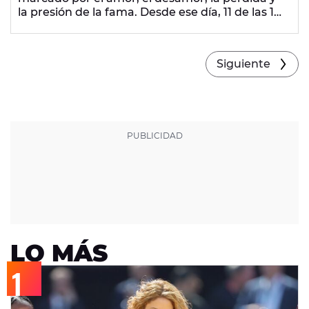
la presión de la fama. Desde ese día, 11 de las 19
canciones que lo componen se han colado en
el top 100 de las plataformas de música. Y
La
chica perfecta
es una de las más especiales, junto
Siguiente
a Alaska.
LO MÁS