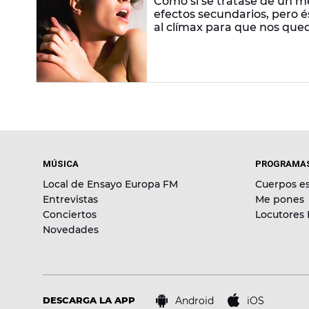
Como si se tratase de un 
efectos secundarios, pero é
al clímax para que nos qued
MÚSICA
PROGRAMA
Local de Ensayo Europa FM
Cuerpos es
Entrevistas
Me pones
Conciertos
Locutores
Novedades
Android
iOS
DESCARGA LA APP