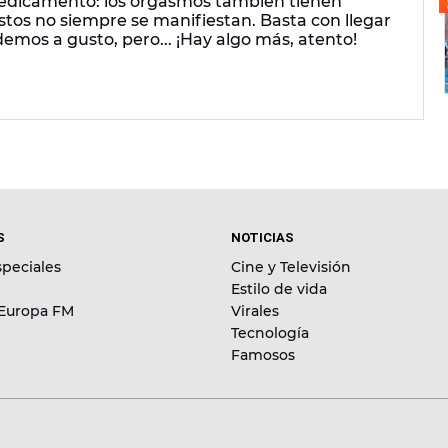
medicamento: los orgasmos también tienen
stos no siempre se manifiestan. Basta con llegar
emos a gusto, pero... ¡Hay algo más, atento!
S
NOTICIAS
peciales
Cine y Televisión
Estilo de vida
 Europa FM
Virales
Tecnología
Famosos