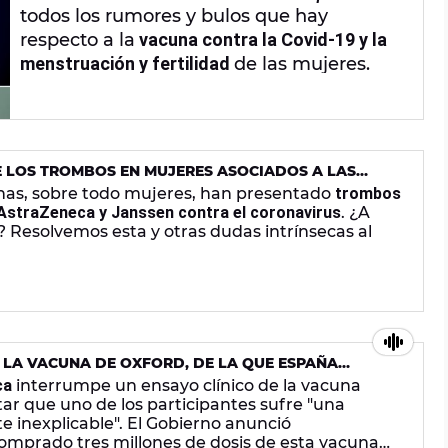
todos los rumores y bulos que hay
respecto a la
vacuna contra la Covid-19 y la
menstruación y fertilidad
de las mujeres.
E LOS TROMBOS EN MUJERES ASOCIADOS A LAS
RAZENECA
nas, sobre todo mujeres, han presentado
trombos
 AstraZeneca y Janssen contra el coronavirus
. ¿A
 Resolvemos esta y otras dudas intrínsecas al
 LA VACUNA DE OXFORD, DE LA QUE ESPAÑA
S, POR UNA "REACCIÓN ADVERSA GRAVE"
ca
interrumpe un ensayo clínico de la vacuna
tar que uno de los participantes sufre "una
inexplicable". El Gobierno anunció
mprado tres millones de dosis de esta vacuna