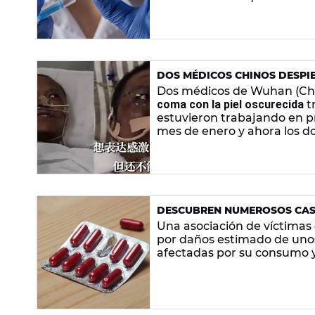
de Oxford, con la intenció
DOS MÉDICOS CHINOS DESPI
SUPERAR EL CORONAVIRUS
Dos médicos de Wuhan (Chin
coma con la piel oscurecida
t
estuvieron trabajando en pr
mes de enero y ahora los 
podría deberse al tratamien
DESCUBREN NUMEROSOS CASO
SECUNDARIOS DEL NOLOTIL
Una asociación de víctimas
por daños estimado de uno
afectadas por su consumo y