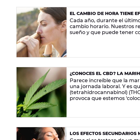
EL CAMBIO DE HORA TIENE E
Cada año, durante el últim
cambio horario. Nuestros r
sueño y que puede tener co
¿CONOCES EL CBD? LA MARI
PUEDES CONDUCIR O TRABA
Parece increíble que la m
una jornada laboral. Y es q
(tetrahidrocannabinol) (THC
provoca que estemos 'coloca
efectos son totalmente dife
concentrarse.
LOS EFECTOS SECUNDARIOS 