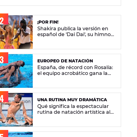
¡POR FIN!
Shakira publica la versión en
español de 'Dai Dai', su himno
del Mundial 2026 con Burna
Boy
EUROPEO DE NATACIÓN
España, de récord con Rosalía:
el equipo acrobático gana la
plata con 'Berghain' y consigue
la mayor nota de impresión
artística
UNA RUTINA MUY DRAMÁTICA
Qué significa la espectacular
rutina de natación artística al
ritmo de 'Berghain' de Rosalía