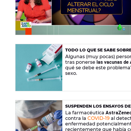
TODO LO QUE SE SABE SOBR
VACUNAS DE JANSSEN Y AST
Algunas (muy pocas) perso
tras ponerse
las vacunas de
qué se debe este problema?
sexo.
SUSPENDEN LOS ENSAYOS DE
COMPRÓ 3 MILLONES DE DOSI
La farmacéutica
AstraZene
contra la
COVID-19
al detec
enfermedad potencialmente 
recientemente que había co