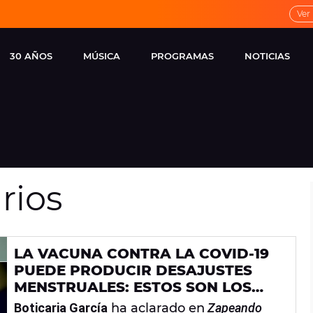
Ver
30 AÑOS
MÚSICA
PROGRAMAS
NOTICIAS
LOCAL DE ENSAYO
CUERPOS
FAMOSOS
EUROPA FM
ESPECIALES
CINE Y TEL
ESTRENOS
ME PONES
VIRALES
rios
CONCIERTOS
LOCUTORES EUROPA
FM
ESTILO DE 
NOVEDADES
MUSICALES
LA VACUNA CONTRA LA COVID-19
ENTREVISTAS
PUEDE PRODUCIR DESAJUSTES
REMEMBER EUROPA
MENSTRUALES: ESTOS SON LOS
FM
MOTIVOS
Boticaria García
ha aclarado en
Zapeando