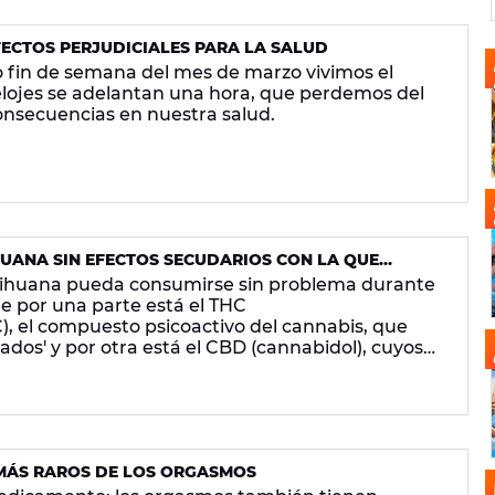
FECTOS PERJUDICIALES PARA LA SALUD
o fin de semana del mes de marzo vivimos el
elojes se adelantan una hora, que perdemos del
nsecuencias en nuestra salud.
HUANA SIN EFECTOS SECUDARIOS CON LA QUE
JAR
arihuana pueda consumirse sin problema durante
ue por una parte está el THC
), el compuesto psicoactivo del cannabis, que
dos' y por otra está el CBD (cannabidol), cuyos
rentes y ayuda a tranquilizarse y también a
MÁS RAROS DE LOS ORGASMOS