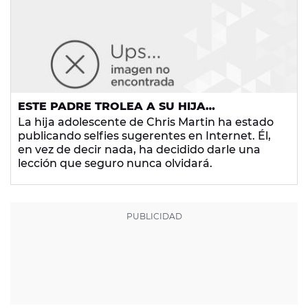
ESTE PADRE TROLEA A SU HIJA
RECREANDO SUS SELFIES Y REVOLUCIONA
La hija adolescente de Chris Martin ha estado
LA RED
publicando selfies sugerentes en Internet. Él,
en vez de decir nada, ha decidido darle una
lección que seguro nunca olvidará.