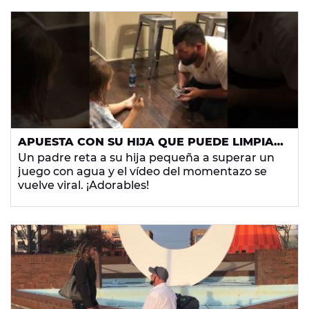
APUESTA CON SU HIJA QUE PUEDE LIMPIAR
EL AGUA DEL SUELO ANTES DE QUE ELLA
Un padre reta a su hija pequeña a superar un
LO TOQUE CON EL TENEDOR
juego con agua y el vídeo del momentazo se
vuelve viral. ¡Adorables!