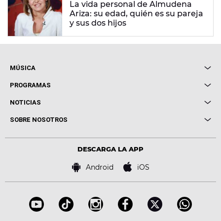
La vida personal de Almudena
Ariza: su edad, quién es su pareja
y sus dos hijos
MÚSICA
Local de Ensayo Europa FM
PROGRAMAS
Entrevistas
Cuerpos especiales
NOTICIAS
Conciertos
Me pones
Novedades
Cine y Televisión
SOBRE NOSOTROS
Locutores Europa FM
Estilo de vida
Política de privacidad
Virales
Advertencia legal
Tecnología
DESCARGA LA APP
Política de cookies
Famosos
Bases de concursos
Android
iOS
Accesibilidad
Configuración de la privacidad