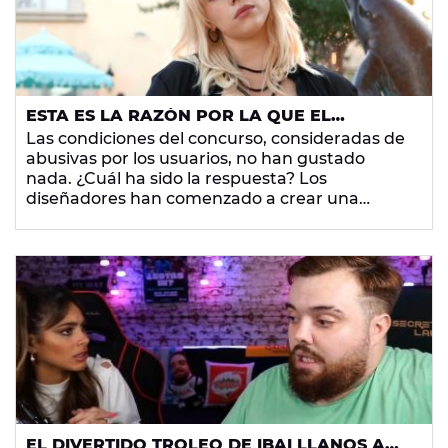
ESTA ES LA RAZÓN POR LA QUE EL
CONCURSO DE BILLIE EILISH Y ADOBE HA
Las condiciones del concurso, consideradas de
TERMINADO EN TROLEO
abusivas por los usuarios, no han gustado
nada. ¿Cuál ha sido la respuesta? Los
diseñadores han comenzado a crear una
campaña de troleo contra
Billie Eilish
y la
empresa.
EL DIVERTIDO TROLEO DE IBAI LLANOS A