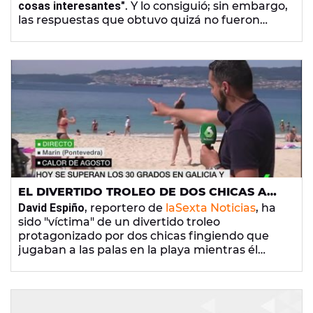
cosas interesantes"
. Y lo consiguió; sin embargo,
las respuestas que obtuvo quizá no fueron
precisamente la que esperaba.
EL DIVERTIDO TROLEO DE DOS CHICAS A
UN REPORTERO DE LASEXTA FINGIENDO
David Espiño
, reportero de
laSexta Noticias
, ha
QUE JUEGAN A PALAS
sido "víctima" de un divertido troleo
protagonizado por dos chicas fingiendo que
jugaban a las palas en la playa mientras él
habla del buen tiempo de la Semana Santa.