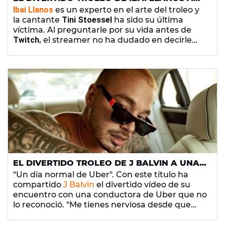
TINI STOESSEL QUE SE HA HECHO VIRAL EN
Ibai Llanos
es un experto en el arte del troleo y
REDES
la cantante
Tini Stoessel
ha sido su última
víctima. Al preguntarle por su vida antes de
Twitch
, el streamer no ha dudado en decirle
que apareció... ¡en
El Internado
y
Élite
!
EL DIVERTIDO TROLEO DE J BALVIN A UNA
CONDUCTORA DE UBER QUE NO LO
"Un día normal de Uber". Con este título ha
RECONOCIÓ
compartido
J Balvin
el divertido vídeo de su
encuentro con una conductora de Uber que no
lo reconoció. "Me tienes nerviosa desde que
subiste al carro", se la escucha decir.