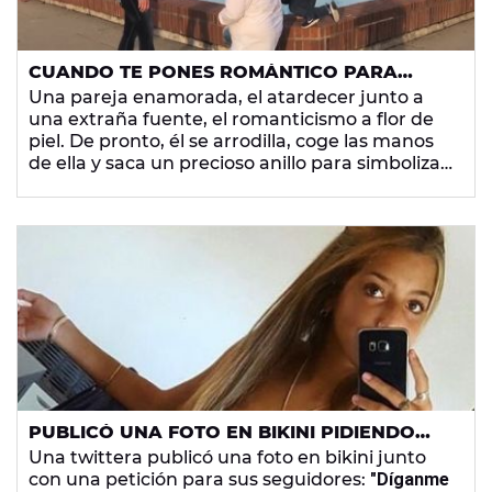
CUANDO TE PONES ROMÁNTICO PARA
PEDIRLE LA MANO A TU CHICA, ¡PERO ‘EL
Una pareja enamorada, el atardecer junto a
CANIJO’ TE LO REVIENTA!
una extraña fuente, el romanticismo a flor de
piel. De pronto, él se arrodilla, coge las manos
de ella y saca un precioso anillo para simbolizar
su amor y compromiso. Hasta aquí todo parece
perfecto, salvo por un pequeño detalle…
PUBLICÓ UNA FOTO EN BIKINI PIDIENDO
QUE LE CONTARAN COSAS INTERESANTES Y
Una twittera publicó una foto en bikini junto
LOS USUARIOS SE LO TOMARON EN SERIO
con una petición para sus seguidores:
"Díganme