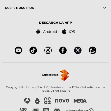
Conciertos
Me pones
Novedades
Cine y Televisión
SOBRE NOSOTROS
Locutores Europa FM
Estilo de vida
Política de privacidad
Virales
Advertencia legal
Tecnología
DESCARGA LA APP
Política de cookies
Famosos
Bases de concursos
Android
iOS
Accesibilidad
Configuración de la privacidad
Copyright © Uniprex, S.A.U. C/ Fuerteventura 12 San Sebastián de los
Reyes, 28703 Madrid