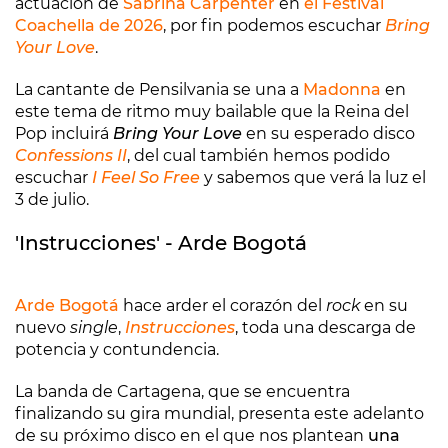
actuación de
Sabrina Carpenter
en
el Festival
Coachella de 2026
, por fin podemos escuchar
Bring
Your Love
.
La cantante de Pensilvania se una a
Madonna
en
este tema de ritmo muy bailable que la Reina del
Pop incluirá
Bring Your Love
en su esperado disco
Confessions II
, del cual también hemos podido
escuchar
I Feel So Free
y sabemos que verá la luz el
3 de julio.
'Instrucciones' - Arde Bogotá
Arde Bogotá
hace arder el corazón del
rock
en su
nuevo
single
,
Instrucciones
, toda una descarga de
potencia y contundencia.
La banda de Cartagena, que se encuentra
finalizando su gira mundial, presenta este adelanto
de su próximo disco en el que nos plantean
una