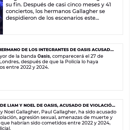
su fin. Después de casi cinco meses y 41
conciertos, los hermanos Gallagher se
despidieron de los escenarios este
domingo 23 de noviembre en São Paulo
(Brasil). Ahora, pese a los rumores que
apuntan que la gira tendrá una segunda
parte en 2026,
Noel y Liam inician una pausa
 HERMANO DE LOS INTEGRANTES DE OASIS ACUSADO
para dedicarse a la reflexión.
TOS SEXUALES
yor de la banda
Oasis
, comparecerá el 27 de
Londres, después de que la Policía lo haya
os entre 2022 y 2024.
E LIAM Y NOEL DE OASIS, ACUSADO DE VIOLACIÓN
 Noel Gallagher, Paul Gallagher, ha sido acusado
iolación, agresión sexual, amenazas de muerte y
que habrían sido cometidos entre 2022 y 2024,
cial.