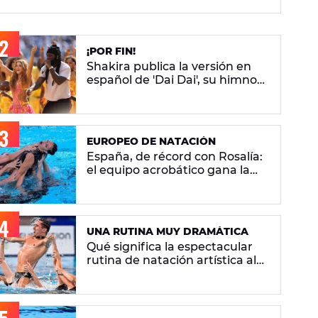
¡POR FIN!
Shakira publica la versión en
español de 'Dai Dai', su himno
del Mundial 2026 con Burna
Boy
EUROPEO DE NATACIÓN
España, de récord con Rosalía:
el equipo acrobático gana la
plata con 'Berghain' y consigue
la mayor nota de impresión
artística
UNA RUTINA MUY DRAMÁTICA
Qué significa la espectacular
rutina de natación artística al
ritmo de 'Berghain' de Rosalía