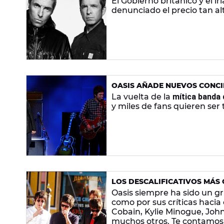
El Gobierno británico y el i
denunciado el precio tan al
OASIS AÑADE NUEVOS CONCIE
PRECEDENTES"
La vuelta de la
mítica banda
y miles de fans quieren ser 
LOS DESCALIFICATIVOS MÁS 
DE OASIS A OTROS MÚSICOS
Oasis siempre ha sido un gr
como por sus críticas hacia 
Cobain, Kylie Minogue, John
muchos otros. Te contamos 