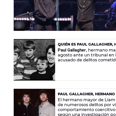
QUIÉN ES PAUL GALLAGHER,
DE VIOLACIÓN Y OTROS DELI
Paul Gallagher
, hermano ma
agosto ante un tribunal en 
acusado de delitos cometid
PAUL GALLAGHER, HERMANO D
Y OTROS DELITOS SEXUALES
El hermano mayor de Liam y
de numerosos delitos por v
comportamiento coercitivo 
según una investigación poli