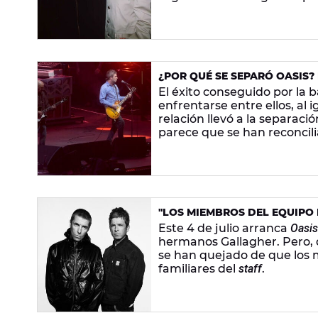
¿POR QUÉ SE SEPARÓ OASIS?
HERMANOS GALLAGHER
El éxito conseguido por la
enfrentarse entre ellos, al
relación llevó a la separaci
parece que se han reconcili
"LOS MIEMBROS DEL EQUIPO 
OASIS, EMPAÑADA POR UNA 
Este 4 de julio arranca
Oasis:
hermanos Gallagher. Pero, 
se han quejado de que los 
familiares del
staff
.