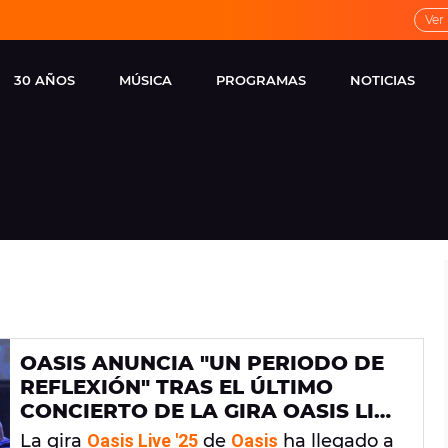
Ver
30 AÑOS
MÚSICA
PROGRAMAS
NOTICIAS
LOCAL DE ENSAYO
CUERPOS
FAMOSOS
EUROPA FM
ESPECIALES
CINE Y TEL
ESTRENOS
ME PONES
VIRALES
CONCIERTOS
LOCUTORES EUROPA
FM
ESTILO DE 
NOVEDADES
MUSICALES
OASIS ANUNCIA "UN PERIODO DE
ENTREVISTAS
REFLEXIÓN" TRAS EL ÚLTIMO
REMEMBER EUROPA
CONCIERTO DE LA GIRA OASIS LIVE
FM
'25
La gira
Oasis Live '25
de
Oasis
ha llegado a