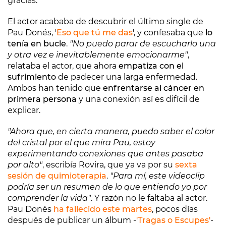
gracias.
El actor acababa de descubrir el último single de
Pau Donés, '
Eso que tú me das
', y confesaba que
lo
tenía en bucle
.
"No puedo parar de escucharlo una
y otra vez e inevitablemente emocionarme"
,
relataba el actor, que ahora
empatiza con el
sufrimiento
de padecer una larga enfermedad.
Ambos han tenido que
enfrentarse al cáncer en
primera persona
y una conexión así es difícil de
explicar.
"Ahora que, en cierta manera, puedo saber el color
del cristal por el que mira Pau, estoy
experimentando conexiones que antes pasaba
por alto"
, escribía Rovira, que ya va por su
sexta
sesión de quimioterapia
.
"Para mí, este videoclip
podría ser un resumen de lo que entiendo yo por
comprender la vida"
. Y razón no le faltaba al actor.
Pau Donés
ha fallecido este martes
, pocos días
después de publicar un álbum -
'Tragas o Escupes'
-