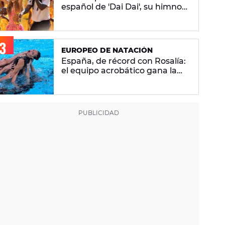
español de 'Dai Dai', su himno
del Mundial 2026 con Burna
Boy
EUROPEO DE NATACIÓN
España, de récord con Rosalía:
el equipo acrobático gana la
plata con 'Berghain' y consigue
la mayor nota de impresión
artística