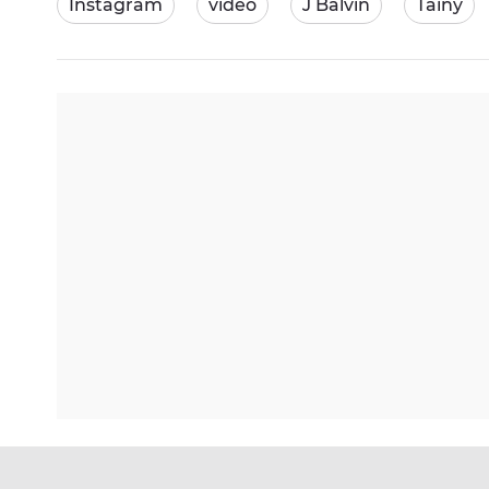
Instagram
video
J Balvin
Tainy