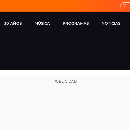
Ver
30 AÑOS
MÚSICA
PROGRAMAS
NOTICIAS
LOCAL DE ENSAYO
CUERPOS
FAMOSOS
EUROPA FM
ESPECIALES
CINE Y TEL
ESTRENOS
ME PONES
VIRALES
CONCIERTOS
LOCUTORES EUROPA
FM
ESTILO DE 
NOVEDADES
MUSICALES
ENTREVISTAS
REMEMBER EUROPA
FM