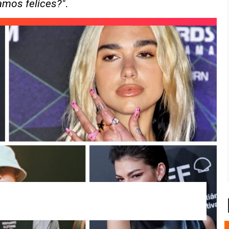
.
amos felices?"