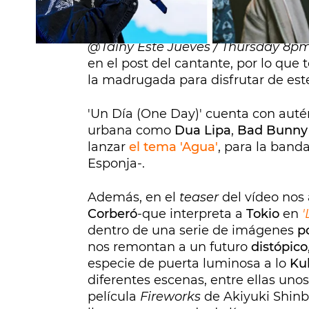
El estreno, según anuncian el prop
jueves por la tarde (hora del este).
"
@Tainy Este Jueves / Thursday 8pm
en el post del cantante, por lo que 
la madrugada para disfrutar de est
'Un Día (One Day)' cuenta con auté
urbana como
Dua Lipa
,
Bad Bunny
lanzar
el tema 'Agua'
, para la band
Esponja-.
Además, en el
teaser
del vídeo nos
Corberó
-que interpreta a
Tokio
en
'
dentro de una serie de imágenes
p
nos remontan a un futuro
distópico
especie de puerta luminosa a lo
Ku
diferentes escenas, entre ellas unos
película
Fireworks
de Akiyuki Shinb