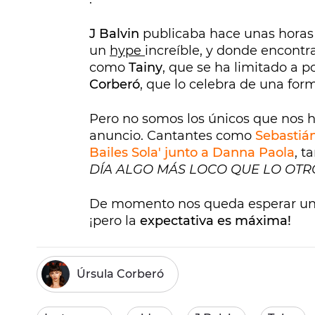
J Balvin
publicaba hace unas horas 
un
hype
increíble, y donde encont
como
Tainy
, que se ha limitado a 
Corberó
, que lo celebra de una for
Pero no somos los únicos que no
anuncio. Cantantes como
Sebastián
Bailes Sola' junto a Danna Paola
, t
DÍA ALGO MÁS LOCO QUE LO OTRO
De momento nos queda esperar un 
¡pero la
expectativa es máxima!
Úrsula Corberó