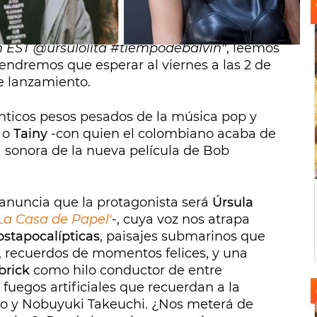
io
J Balvin
y
Dua Lipa
en sus redes, será este
UN DÍA/ ONE DAY @dualipa @BadBunnypr
 EST @ursulolita #tiempodebalvin"
, leemos
tendremos que esperar al viernes a las 2 de
e lanzamiento.
nticos pesos pesados de la música pop y
o
Tainy
-con quien el colombiano acaba de
a sonora de la nueva película de Bob
 anuncia que la protagonista será
Úrsula
La Casa de Papel'
-, cuya voz nos atrapa
ostapocalípticas
, paisajes submarinos que
, recuerdos de momentos felices, y una
brick
como hilo conductor de entre
 fuegos artificiales que recuerdan a la
o y Nobuyuki Takeuchi. ¿Nos meterá de