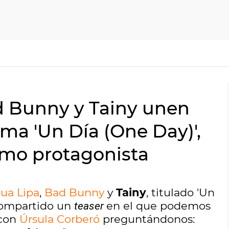
ad Bunny y Tainy unen
ma 'Un Día (One Day)',
omo protagonista
ua Lipa
,
Bad Bunny
y
Tainy
, titulado 'Un
 compartido un
en el que podemos
teaser
 con
Úrsula Corberó
preguntándonos: