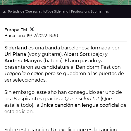
Portada de ‘Que esclati tot’, de Siderland | Produccions Submarines
Europa FM
Barcelona
19/12/2022 13:30
Siderland
es una banda barcelonesa formada por
Uri Plana
(voz y guitarra),
Albert Sort
(bajo) y
Andreu Manyós
(batería). El año pasado ya
presentaron su candidatura al Benidorm Fest con
Tragedia o calor
, pero se quedaron a las puertas de
ser seleccionados.
Sin embargo, este año han conseguido ser uno de
los 18 aspirantes gracias a
Que esclati tot
(Que
estalle todo), la
única canción en lengua cooficial
de
esta edición.
Sobre esta canción, Uri explicó que es la canción