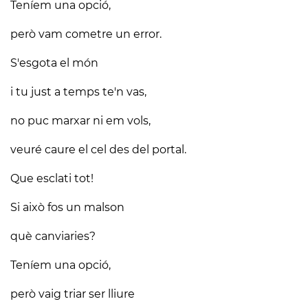
Teníem una opció,
però vam cometre un error.
S'esgota el món
i tu just a temps te'n vas,
no puc marxar ni em vols,
veuré caure el cel des del portal.
Que esclati tot!
Si això fos un malson
què canviaries?
Teníem una opció,
però vaig triar ser lliure