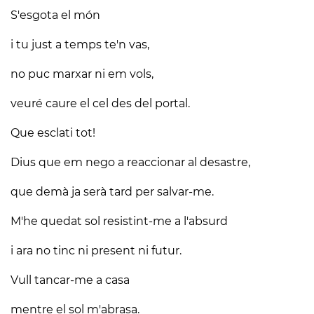
S'esgota el món
i tu just a temps te'n vas,
no puc marxar ni em vols,
veuré caure el cel des del portal.
Que esclati tot!
Dius que em nego a reaccionar al desastre,
que demà ja serà tard per salvar-me.
M'he quedat sol resistint-me a l'absurd
i ara no tinc ni present ni futur.
Vull tancar-me a casa
mentre el sol m'abrasa.