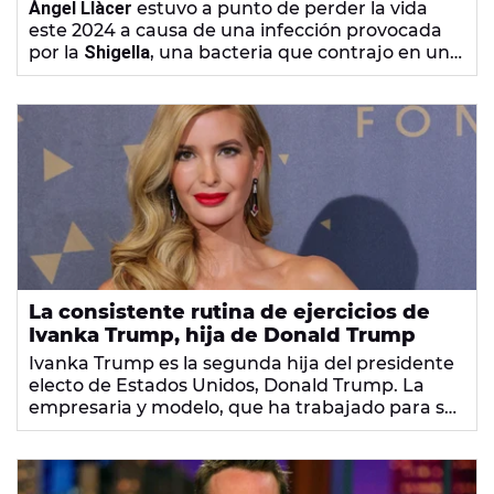
Vietnam
Àngel Llàcer
estuvo a punto de perder la vida
este 2024 a causa de una infección provocada
por la
Shigella
, una bacteria que contrajo en un
viaje a Vietnam. Conoce los síntomas, las vías de
contagio y las consecuencias de contagiarse con
este microbio.
La consistente rutina de ejercicios de
Ivanka Trump, hija de Donald Trump
Ivanka Trump es la segunda hija del presidente
electo de Estados Unidos, Donald Trump. La
empresaria y modelo, que ha trabajado para su
padre durante años, ha compartido en sus
redes sociales la
rutina deportiva
que sigue para
"desarrollar músculo".