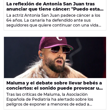
La reflexión de Antonia San Juan tras
anunciar que tiene cáncer: "Puedo estar
enferma, pero no vivir en la
La actriz Antonia San Juan padece cáncer a los
enfermedad"
64 años. La canaria ha defendido ante sus
seguidores que quiere continuar con una vida
"bastante parecida" a la que llevaba antes del
diagnóstico.
Maluma y el debate sobre llevar bebés a
conciertos: el sonido puede provocar un
"daño auditivo irreversible"
Tras las críticas de Maluma, la Asociación
Española de Pediatría ha alertado sobre los
peligros de exponer a menores de edad a
eventos muy ruidosos.