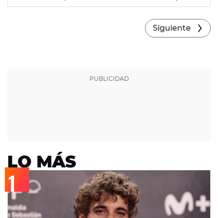
contamos qué tipo de embarazo es, sus causas y
los síntomas más comunes.
Siguiente
LO MÁS