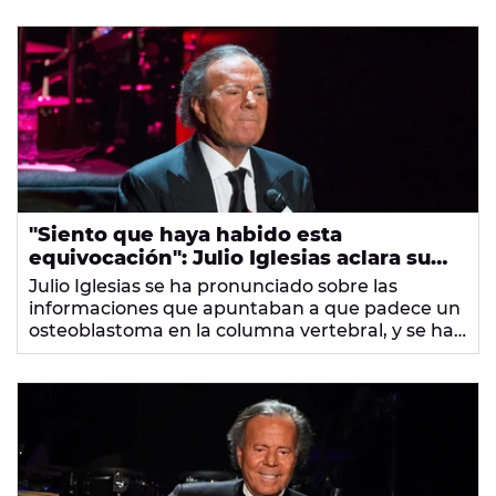
"Siento que haya habido esta
equivocación": Julio Iglesias aclara su
situación real con un quiste benigno
Julio Iglesias se ha pronunciado sobre las
informaciones que apuntaban a que padece un
osteoblastoma en la columna vertebral, y se ha
mostrado tranquilo: "A la gente le encanta
hablar, y a mí me encanta que hablen".