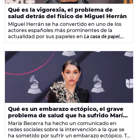
Qué es la vigorexia, el problema de
salud detrás del físico de Miguel Herrán
Miguel Herrán se ha convertido en uno de los
actores españoles más prominentes de la
actualidad por sus papeles en
La casa de papel
,
Élite
o
Modelo 77
. En alguna ocasión, el
malagueño se ha sincerado sobre su
adolescencia, cuando sufrió un
trastorno mental
llamado vigorexia que afecta a su aspecto físico.
Qué es un embarazo ectópico, el grave
problema de salud que ha sufrido María
Becerra
María Becerra ha hecho un comunicado en
redes sociales sobre la intervención a la que se
ha sometido por sufrir un embarazo ectópico. Te