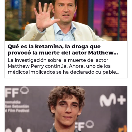
Qué es la ketamina, la droga que
provocó la muerte del actor Matthew
Perry
La investigación sobre la muerte del actor
Matthew Perry continúa. Ahora, uno de los
médicos implicados se ha declarado culpable
por distribución ilegal de la ketamina. Pero ¿qué
es este anestésico?