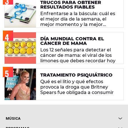
TRUCOS PARA OBTENER
RESULTADOS FIABLES
Enfrentarse a la báscula: cuál es
el mejor día de la semana, el
mejor momento y la mejor
manera de pesarte
DÍA MUNDIAL CONTRA EL
CÁNCER DE MAMA
Los 12 señales para detectar el
cáncer de mama: el viral de los
limones que debes recordar hoy
TRATAMIENTO PSIQUIÁTRICO
Qué es el litio y qué efectos
provoca la droga que Britney
Spears fue obligada a consumir
MÚSICA
Local de Ensayo Europa FM