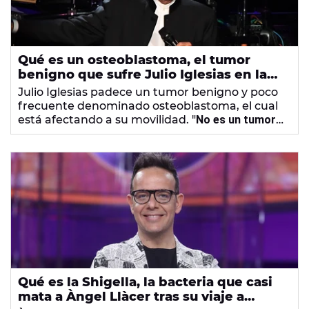
Qué es un osteoblastoma, el tumor
benigno que sufre Julio Iglesias en la
columna a sus 81 años
Julio Iglesias padece un tumor benigno y poco
frecuente denominado osteoblastoma, el cual
está afectando a su movilidad. "
No es un tumor
que metastatice
o que pueda producir el cáncer
al que estamos acostumbrados", explica un
traumatólogo especialista en columna.
Qué es la Shigella, la bacteria que casi
mata a Àngel Llàcer tras su viaje a