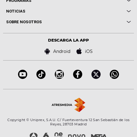
PROGRAMAS
Entrevistas
Cuerpos especiales
NOTICIAS
Conciertos
Me pones
Novedades
Cine y Televisión
SOBRE NOSOTROS
Locutores Europa FM
Estilo de vida
Política de privacidad
Virales
Advertencia legal
Tecnología
DESCARGA LA APP
Política de cookies
Famosos
Bases de concursos
Android
iOS
Accesibilidad
Configuración de la privacidad
Copyright © Uniprex, S.A.U. C/ Fuerteventura 12 San Sebastián de los
Reyes, 28703 Madrid