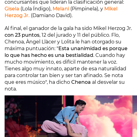
concursantes que lideran la clasificación general:
Gisela
(Lola Índigo),
Melani
(Pimpinela), y
Mikel
Herzog Jr.
(Damiano David).
Al final, el ganador de la gala ha sido Mikel Herzog Jr.
con 23 puntos
, 12 del jurado y 11 del público. Flo,
Chenoa, Àngel Llàcer y Lolita le han otorgado su
máxima puntuación: "
Esta unanimidad es porque
lo que has hecho es una bestialidad
. Cuando hay
mucho movimiento, es difícil mantener la voz.
Tienes algo muy innato, aparte de esa naturalidad
para controlar tan bien y ser tan afinado. Se nota
que eres músico", ha dicho
Chenoa
al desvelar su
nota.