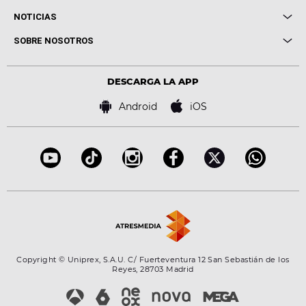
Entrevistas
Cuerpos especiales
NOTICIAS
Conciertos
Me pones
Novedades
Cine y Televisión
SOBRE NOSOTROS
Locutores Europa FM
Estilo de vida
Política de privacidad
Virales
Advertencia legal
Tecnología
DESCARGA LA APP
Política de cookies
Famosos
Bases de concursos
Android
iOS
Accesibilidad
Configuración de la privacidad
Copyright © Uniprex, S.A.U. C/ Fuerteventura 12 San Sebastián de los
Reyes, 28703 Madrid