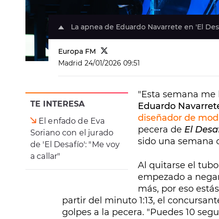
La apnea de Eduardo Navarrete en 'El Desa
Europa FM
Madrid
24/01/2026 09:51
"Esta semana me h
TE INTERESA
Eduardo Navarret
diseñador de mod
El enfado de Eva
pecera de
El Desa
Soriano con el jurado
sido una semana di
de 'El Desafío': "Me voy
a callar"
Al quitarse el tub
empezado a negar 
más, por eso está
partir del minuto 1:13, el concurs
golpes a la pecera. "Puedes 10 seg