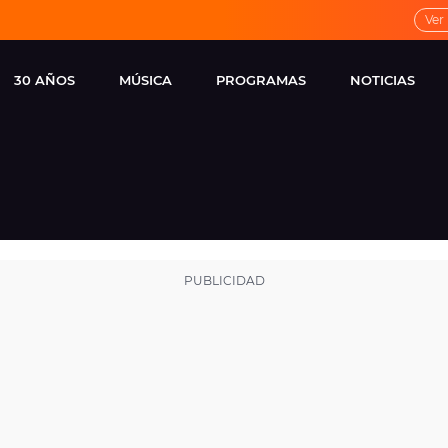
Ver
30 AÑOS
MÚSICA
PROGRAMAS
NOTICIAS
LOCAL DE ENSAYO
CUERPOS
FAMOSOS
EUROPA FM
ESPECIALES
CINE Y TEL
ESTRENOS
ME PONES
VIRALES
CONCIERTOS
LOCUTORES EUROPA
FM
ESTILO DE 
NOVEDADES
MUSICALES
ENTREVISTAS
REMEMBER EUROPA
FM