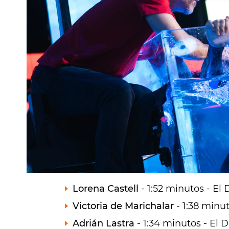
El jurado le ha otorgado
8 puntos
, 
clasificado en la tercera gala. En cu
ocupando el último puesto.
Últimos puestos del ranking
Lorena Castell
- 1:52 minutos - El 
Victoria de Marichalar
- 1:38 minut
Adrián Lastra
- 1:34 minutos - El D