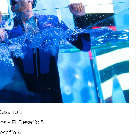
por lo que Navarrete ha quedado el sexto
anto a la clasificación general, sigue
 de apnea en 'El Desafío'
Desafío 2
os - El Desafío 5
esafío 4