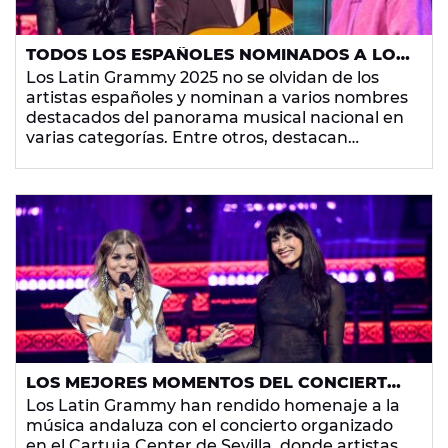
TODOS LOS ESPAÑOLES NOMINADOS A LOS
LATIN GRAMMY 2025: DE AITANA A DANI
Los Latin Grammy 2025 no se olvidan de los
MARTÍN
artistas españoles y nominan a varios nombres
destacados del panorama musical nacional en
varias categorías. Entre otros, destacan
Alejandro Sanz, Leiva, Aitana, Judeline o Dani
Martín.
LOS MEJORES MOMENTOS DEL CONCIERTO
DE LOS LATIN GRAMMY EN SEVILLA: DE
Los Latin Grammy han rendido homenaje a la
AITANA CON JEANETTE AL GRITO DE
música andaluza con el concierto organizado
MANUEL CARRASCO
en el Cartuja Center de Sevilla, donde artistas