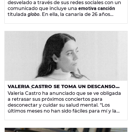
desvelado a través de sus redes sociales con un
comunicado que incluye una
emotiva canción
titulada
globo
. En ella, la canaria de 26 años
muestra su lado más vulnerable: "
A veces pienso
/ Que el cuerpo no puede con todo / Que en algún
momento explota el globo
", canta.
VALERIA CASTRO SE TOMA UN DESCANSO
DE LA MÚSICA POR SALUD MENTAL Y
Valeria Castro ha anunciado que se ve obligada
RETRASA SUS CONCIERTOS: "NECESITO
a retrasar sus próximos conciertos para
PARAR"
desconectar y cuidar su salud mental. "Los
últimos meses no han sido fáciles para mí y las
últimas semanas, de manera progresiva,
todo
se me ha ido agarrando a la garganta
", ha dicho
tras su actuación en
Operación Triunfo 2025
.