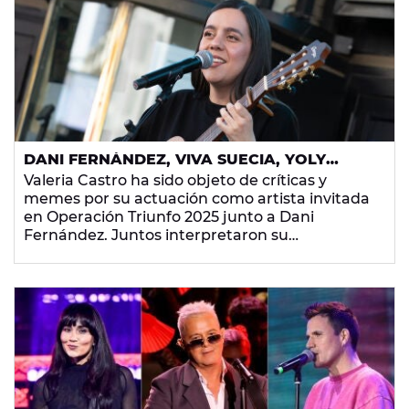
DANI FERNÁNDEZ, VIVA SUECIA, YOLY
SAA... TODOS LOS ARTISTAS QUE
Valeria Castro ha sido objeto de críticas y
DEFIENDEN A VALERIA CASTRO TRAS SU
memes por su actuación como artista invitada
ÚLTIMA ACTUACIÓN
en Operación Triunfo 2025 junto a Dani
Fernández. Juntos interpretaron su
colaboración
¿Y si lo hacemos?
, pero la voz de la
cantante fue muy comentada en redes
sociales, tanto que compañeros de profesión
de la artista han salido en su defensa
públicamente.