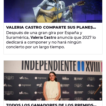
VALERIA CASTRO COMPARTE SUS PLANES
AL ACABAR LA GIRA: "EN 2027 NO HABRÁ
Después de una gran gira por España y
CONCIERTOS"
Suramérica,
Valeria Castro
anuncia que 2027 lo
dedicará a componer y no hará ningún
concierto por un largo tiempo.
TODOS LOS GANADORES DE LOS PREMIOS