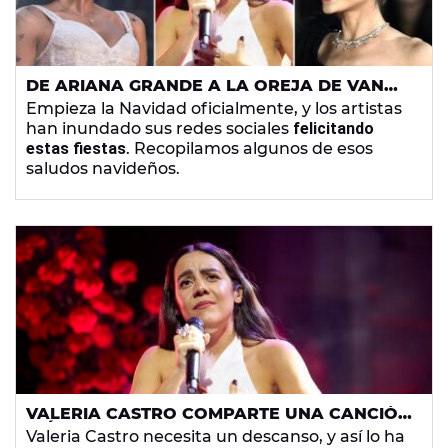
DE ARIANA GRANDE A LA OREJA DE VAN
GOGH Y AITANA: LAS FELICITACIONES
Empieza la Navidad oficialmente, y los artistas
NAVIDEÑAS DE LOS ARTISTAS
han inundado sus redes sociales
felicitando
estas fiestas
. Recopilamos algunos de esos
saludos navideños.
VALERIA CASTRO COMPARTE UNA CANCIÓN
INÉDITA Y EMOTIVA PARA ANUNCIAR SU
Valeria Castro necesita un descanso, y así lo ha
RETIRO TEMPORAL