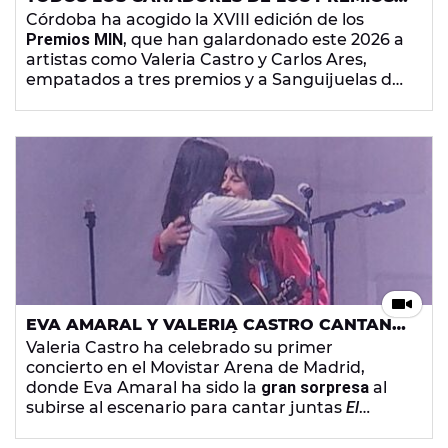
MIN 2026: LISTA COMPLETA
Córdoba ha acogido la XVIII edición de los
Premios MIN
, que han galardonado este 2026 a
artistas como Valeria Castro y Carlos Ares,
empatados a tres premios y a Sanguijuelas del
Guadiana como Mejor Artista Emergente.
EVA AMARAL Y VALERIA CASTRO CANTAN
'EL UNIVERSO SOBRE MÍ' EN EL MOVISTAR
Valeria Castro ha celebrado su primer
ARENA DE MADRID
concierto en el Movistar Arena de Madrid,
donde Eva Amaral ha sido la
gran sorpresa
al
subirse al escenario para cantar juntas
El
universo sobre mí
.