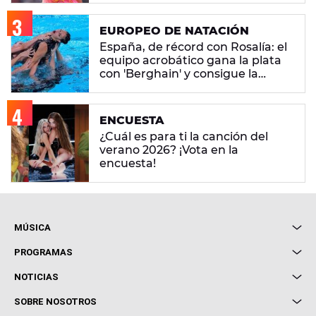
EUROPEO DE NATACIÓN
España, de récord con Rosalía: el
equipo acrobático gana la plata
con 'Berghain' y consigue la
mayor nota de impresión artística
ENCUESTA
¿Cuál es para ti la canción del
verano 2026? ¡Vota en la
encuesta!
MÚSICA
Local de Ensayo Europa FM
PROGRAMAS
Entrevistas
Cuerpos especiales
NOTICIAS
Conciertos
Me pones
Novedades
Cine y Televisión
SOBRE NOSOTROS
Locutores Europa FM
Estilo de vida