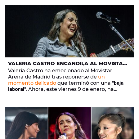
VALERIA CASTRO ENCANDILA AL MOVISTAR
ARENA DE MADRID, DESPUÉS DE TODO
Valeria Castro ha emocionado al Movistar
Arena de Madrid tras reponerse de
un
momento delicado
que terminó con una "
baja
laboral
". Ahora, este viernes 9 de enero, ha
congregado a 9000 personas en su concierto
más multitudinario, celebrado con la gira de su
disco
el cuerpo después de todo
. Para ello, la
canaria ha contado con la compañía de Eva
Amaral y Tanxugueiras.