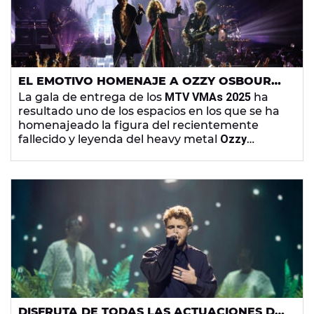
EL EMOTIVO HOMENAJE A OZZY OSBOURNE
EN LOS MTV VMAS
La gala de entrega de los
MTV VMAs 2025
ha
resultado uno de los espacios en los que se ha
homenajeado la figura del recientemente
fallecido y leyenda del heavy metal
Ozzy
Osbourne, con un tributo musical
de la mano de
otros referentes del género como
Steven Tyler,
Joe Perry, YUNGBLLUD y Nunu Bettencourt.
DISFRUTA DE TODAS LAS ACTUACIONES DE