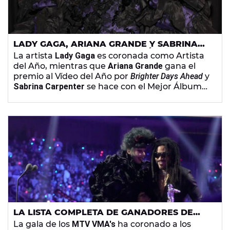
LADY GAGA, ARIANA GRANDE Y SABRINA
CARPENTER OBTIENEN LOS MÁXIMOS
La artista
Lady Gaga
es coronada como Artista
HONORES EN LOS MTV VIDEO MUSIC
del Año, mientras que
Ariana Grande
gana el
AWARDS
premio al Vídeo del Año por
Brighter Days Ahead
y
Sabrina Carpenter
se hace con el Mejor Álbum
con
Short n' Sweet
.
LA LISTA COMPLETA DE GANADORES DE
LOS MTV VMA'S 2025
La gala de los
MTV VMA's
ha coronado a los