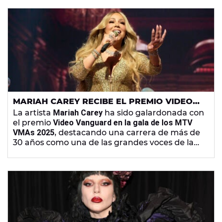
MARIAH CAREY RECIBE EL PREMIO VIDEO
VANGUARD DE LOS MTV VMAS Y
La artista
Mariah Carey
ha sido galardonada con
PROTAGONIZA UNA ACTUACIÓN ESTELAR
el premio
Video Vanguard en la gala de los MTV
VMAs 2025
, destacando una carrera de más de
30 años como una de las grandes voces de la
música en Estados Unidos.