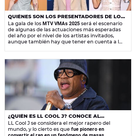
QUIÉNES SON LOS PRESENTADORES DE LOS
MTV VMAS 2025
La gala de los
MTV VMAs 2025
será el escenario
de algunas de las actuaciones más esperadas
del año por el nivel de los artistas invitados,
aunque también hay que tener en cuenta a los
presentadores
, que siempre consiguen
conquistar al público con sus interludios.
¿QUIÉN ES LL COOL J? CONOCE AL
PRESENTADOR DE LOS MTV VMAS 2025
LL Cool J se considera el mejor rapero del
mundo, y lo cierto es que
fue pionero en
convertir el rap en un fenómeno de masas
,