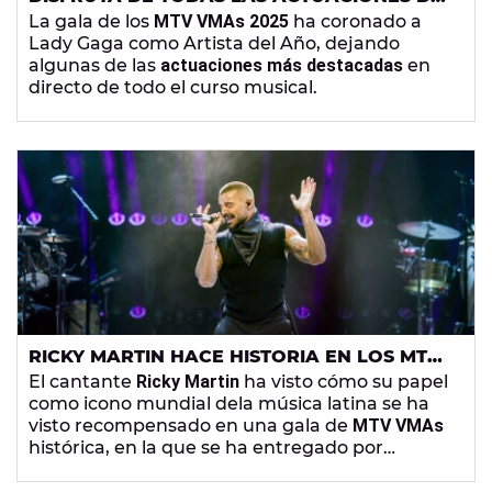
LOS MTV VMAS 2025
La gala de los
MTV VMAs 2025
ha coronado a
Lady Gaga como Artista del Año, dejando
algunas de las
actuaciones más destacadas
en
directo de todo el curso musical.
RICKY MARTIN HACE HISTORIA EN LOS MTV
VMAS 2025 AL GANAR EL PRIMER LATIN
El cantante
Ricky Martin
ha visto cómo su papel
ICON AWARD
como icono mundial dela música latina se ha
visto recompensado en una gala de
MTV VMAs
histórica, en la que se ha entregado por
primera vez
el premio Latin Icon Award
.