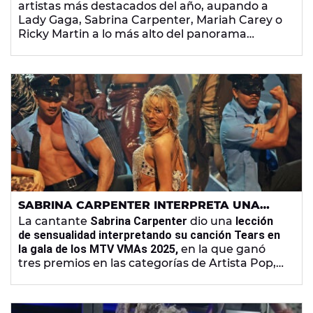
artistas más destacados del año, aupando a
Lady Gaga, Sabrina Carpenter, Mariah Carey o
Ricky Martin a lo más alto del panorama
musical.
SABRINA CARPENTER INTERPRETA UNA
ODA A LA SENSUALIDAD EN LOS MTV VMAS
La cantante
Sabrina Carpenter
dio una
lección
2025
de sensualidad interpretando su canción Tears en
la gala de los MTV VMAs 2025,
en la que ganó
tres premios en las categorías de Artista Pop,
Mejor Álbum por
Short n’ Sweet
y Mejores
Efectos Visuales por
Manchild
.