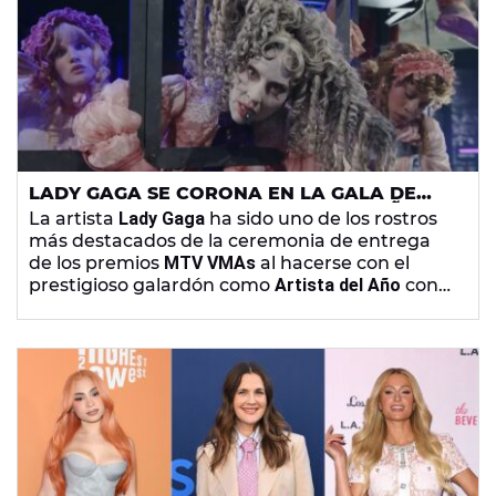
LADY GAGA SE CORONA EN LA GALA DE
LOS MTV VMAS COMO ARTISTA DEL AÑO
La artista
Lady Gaga
ha sido uno de los rostros
más destacados de la ceremonia de entrega
de los premios
MTV VMAs
al hacerse con el
prestigioso galardón como
Artista del Año
con
su nuevo álbum,
Mayhem
.