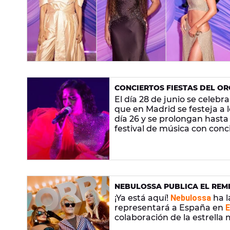
CONCIERTOS FIESTAS DEL OR
CHANEL, ENTRE LOS PRIMER
El día 28 de junio se celebra
que en Madrid se festeja a
día 26 y se prolongan hasta
festival de música con conci
Trevi
y
Chanel
. Son los prim
años del matrimonio igualit
NEBULOSSA PUBLICA EL REMI
¡Ya está aquí!
Nebulossa
ha l
representará a España en
E
colaboración de la estrella