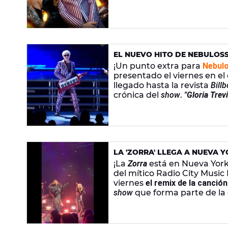
EL NUEVO HITO DE NEBULOSS
LA ATENCIÓN DE LA REVISTA 
¡Un punto extra para
Nebul
presentado el viernes en el
llegado hasta la revista
Bill
crónica del
show
.
"Gloria Trev
Nebulossa"
, destaca la public
LA 'ZORRA' LLEGA A NUEVA 
Y GLORIA TREVI
¡La
Zorra
está en Nueva York 
del mítico Radio City Music 
viernes
el remix de la canción
show
que forma parte de la
por Mery Bas y Mark Dasou