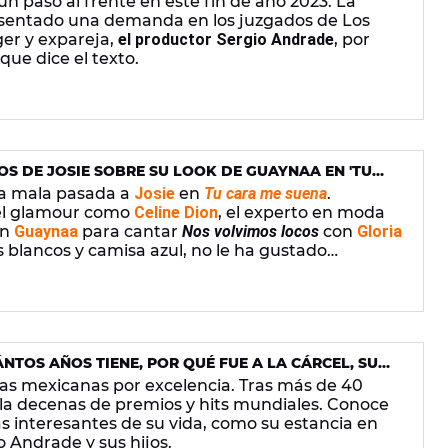
n paso al frente en este fin de año 2023. La
esentado una demanda en los juzgados de Los
er y expareja,
el productor Sergio Andrade
, por
 que dice el texto.
S DE JOSIE SOBRE SU LOOK DE GUAYNAA EN 'TU
L AFTER DE FROILÁN"
na mala pasada a
Josie
en
Tu cara me suena
.
del glamour como
Celine Dion
, el experto en moda
en
Guaynaa
para cantar
Nos volvimos locos
con
Gloria
s blancos y camisa azul, no le ha gustado
rado comentarios de lo más divertidos.
NTOS AÑOS TIENE, POR QUÉ FUE A LA CÁRCEL, SU
vas mexicanas por excelencia. Tras más de 40
la decenas de premios y hits mundiales. Conoce
s interesantes de su vida, como su estancia en
io Andrade y sus hijos.