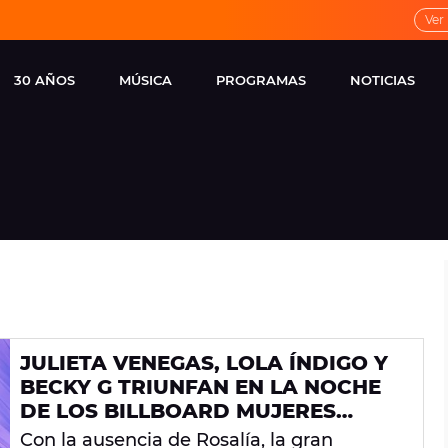
Ver
30 AÑOS
MÚSICA
PROGRAMAS
NOTICIAS
LOCAL DE ENSAYO
CUERPOS
FAMOSOS
EUROPA FM
ESPECIALES
CINE Y TEL
ESTRENOS
ME PONES
VIRALES
CONCIERTOS
LOCUTORES EUROPA
FM
ESTILO DE 
NOVEDADES
MUSICALES
JULIETA VENEGAS, LOLA ÍNDIGO Y
ENTREVISTAS
BECKY G TRIUNFAN EN LA NOCHE
REMEMBER EUROPA
DE LOS BILLBOARD MUJERES
FM
LATINAS EN LA MÚSICA 2026
Con la ausencia de Rosalía, la gran