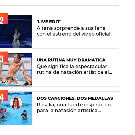
artística
'LIVE EDIT'
Aitana sorprende a sus fans
con el estreno del vídeo oficial
de 'Superestrella'
UNA RUTINA MUY DRAMÁTICA
Qué significa la espectacular
rutina de natación artística al
ritmo de 'Berghain' de Rosalía
DOS CANCIONES, DOS MEDALLAS
Rosalía, una fuerte inspiración
para la natación artística
española: "La llevamos en la
sangre"