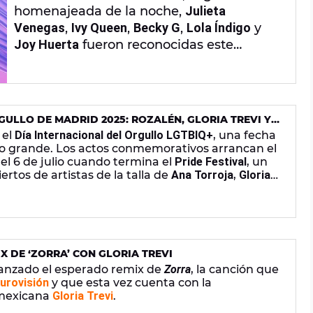
homenajeada de la noche,
Julieta
Venegas
,
Ivy Queen
,
Becky G
,
Lola Índigo
y
Joy Huerta
fueron reconocidas este
viernes por los
Billboard Mujeres Latinas en
la Música
, una celebración al talento y
poder femenino en la industria del
entretenimiento.
GULLO DE MADRID 2025: ROZALÉN, GLORIA TREVI Y
OS ARTISTAS CONFIRMADOS
 el
Día Internacional del Orgullo LGTBIQ+
, una fecha
 lo grande. Los actos conmemorativos arrancan el
 el 6 de julio cuando termina el
Pride Festival
, un
ertos de artistas de la talla de
Ana Torroja
,
Gloria
eros confirmados de esta edición que celebra 20
ario.
X DE ‘ZORRA’ CON GLORIA TREVI
anzado el esperado remix de
Zorra
, la canción que
urovisión
y que esta vez cuenta con la
 mexicana
Gloria Trevi
.