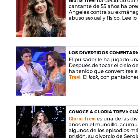
Gloria Trevi
ha decidido dar u
cantante de 55 años ha pr
Angeles contra su exmánag
abuso sexual y físico. Lee lo
LOS DIVERTIDOS COMENTARIO
CARA ME SUENA': "VENGO DE
El pulsador le ha jugado u
Después de tocar el cielo 
ha tenido que convertirse 
Trevi
. El
look
, con pantalone
demasiado pero le ha inspi
CONOCE A GLORIA TREVI: CUÁ
ACTUAL PAREJA Y SUS HIJOS
Gloria Trevi
es una de las di
años en el mundillo, acumu
algunos de los episodios má
prisión, su divorcio de Serg