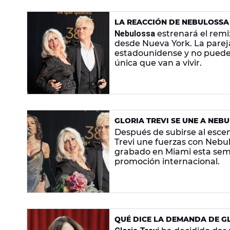
LA REACCIÓN DE NEBULOSSA 
EL REMIX DE 'ZORRA' CON GL
Nebulossa
estrenará el rem
desde Nueva York. La parej
estadounidense y no puede
única que van a vivir.
GLORIA TREVI SE UNE A NEBU
Después de subirse al escen
Trevi une fuerzas con Nebul
grabado en Miami esta sema
promoción internacional.
QUÉ DICE LA DEMANDA DE G
ABUSO SEXUAL Y FÍSICO