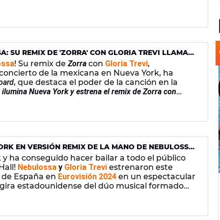
A: SU REMIX DE 'ZORRA' CON GLORIA TREVI LLAMA
'BILLBOARD'
ossa
! Su remix de
Zorra
con
Gloria Trevi
,
 concierto de la mexicana en Nueva York, ha
board
, que destaca el poder de la canción en la
i ilumina Nueva York y estrena el remix de Zorra con
ación en su titular.
YORK EN VERSIÓN REMIX DE LA MANO DE NEBULOSSA
y ha conseguido hacer bailar a todo el público
Hall!
Nebulossa
y
Gloria Trevi
estrenaron este
de España en
Eurovisión
2024
en un espectacular
 gira estadounidense del dúo musical formado
sa.