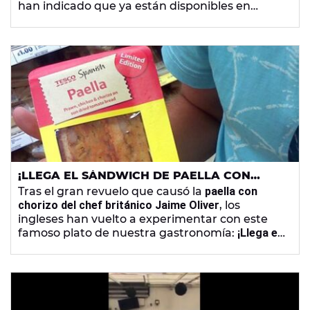
han indicado que ya están disponibles en
algunos
supermercados de la comunidad.
¡LLEGA EL SÁNDWICH DE PAELLA CON
CHORIZO!
Tras el gran revuelo que causó la
paella con
chorizo del chef británico Jaime Oliver
, los
ingleses han vuelto a experimentar con este
famoso plato de nuestra gastronomía:
¡Llega el
sandwich de paella!
Y si, también lleva chorizo...