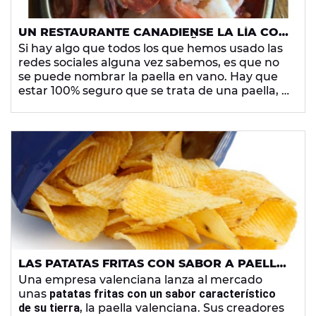
UN RESTAURANTE CANADIENSE LA LÍA CON
SU PLATO DE 'PAELLA ESPAÑOLA' CON
Si hay algo que todos los que hemos usado las
GAMBAS, CHORIZO, TOMATE, GUISANTES Y
redes sociales alguna vez sabemos, es que no
PIMIENTO
se puede nombrar la paella en vano. Hay que
estar 100% seguro que se trata de una paella, y
no un “arroz con cosas”, porque no todo lo que
parece una paella valenciana lo es… El
problema es que en Canadá parece que no
tienen claro este punto, ¡y la han liado pero
bien!
LAS PATATAS FRITAS CON SABOR A PAELLA
VALENCIANA HAN LLEGADO AL MERCADO
Una empresa valenciana lanza al mercado
unas
patatas fritas con un sabor característico
de su tierra
, la paella valenciana. Sus creadores