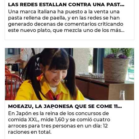
LAS REDES ESTALLAN CONTRA UNA PASTA
RELLENA DE PAELLA
Una marca italiana ha puesto a la venta una
pasta rellena de paella, y en las redes se han
generado decenas de comentarios criticando
este nuevo plato, que mezcla uno de los más
conocidos en España con uno de los más
populares en Italia.
MOEAZU, LA JAPONESA QUE SE COME 11
PAELLAS EN 3 DÍAS
En Japón es la reina de los concursos de
comida XXL, mide 1,60 y se comió cuatro
arroces para tres personas en un día: 12
raciones en total.