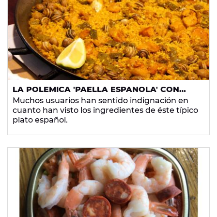
¡Como unos turistas más!
LA POLÉMICA 'PAELLA ESPAÑOLA' CON
CEBOLLA Y CHORIZO QUE SE HA HECHO
Muchos usuarios han sentido indignación en
VIRAL EN INSTAGRAM
cuanto han visto los ingredientes de éste típico
plato español.