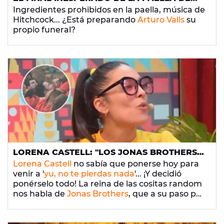
ARTURO VALLS QUE ARRASA EN LA RED
Ingredientes prohibidos en la paella, música de
Hitchcock... ¿Está preparando
Arturo Valls
su
propio funeral?
LORENA CASTELL: "LOS JONAS BROTHERS
APROVECHAN SU VISITA A BARCELONA
Lorena Castell
no sabía que ponerse hoy para
PARA HACER 'CASTELLERS' Y PAELLA"
venir a '
yu, no te pierdas nada
'... ¡Y decidió
ponérselo todo! La reina de las cositas random
nos habla de
Jonas Brothers
, que a su paso por
Barcelona
se han dejado ver haciendo un
'casteller'. Los artistas han estado haciendo
turismo junto a
Sophie Turner
por la ciudad...