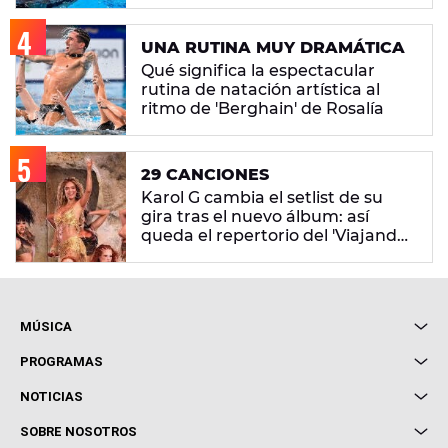
mayor nota de impresión artística
UNA RUTINA MUY DRAMÁTICA
Qué significa la espectacular
rutina de natación artística al
ritmo de 'Berghain' de Rosalía
29 CANCIONES
Karol G cambia el setlist de su
gira tras el nuevo álbum: así
queda el repertorio del 'Viajando
Por El Mundo Tropitour'
MÚSICA
Local de Ensayo Europa FM
PROGRAMAS
Entrevistas
Cuerpos especiales
NOTICIAS
Conciertos
Me pones
Novedades
Cine y Televisión
SOBRE NOSOTROS
Locutores Europa FM
Estilo de vida