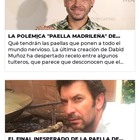
LA POLÉMICA "PAELLA MADRILEÑA" DE
DABIZ MUÑOZ QUE HA PUESTO 'EN PIE DE
Qué tendrán las paellas que ponen a todo el
GUERRA' A SUS DETRACTORES
mundo nervioso. La última creación de Dabid
Muñoz ha despertado recelo entre algunos
tuiteros, que parece que desconocen que el
cocinero se dedica a la cocina vanguardista.
EL FINAL INESPERADO DE LA PAELLA DE