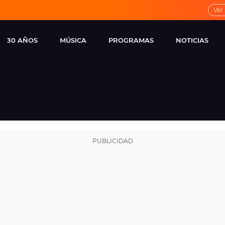
Ver
30 AÑOS
MÚSICA
PROGRAMAS
NOTICIAS
LOCAL DE ENSAYO
CUERPOS
FAMOSOS
EUROPA FM
ESPECIALES
CINE Y TEL
ESTRENOS
ME PONES
VIRALES
CONCIERTOS
LOCUTORES EUROPA
FM
ESTILO DE 
NOVEDADES
MUSICALES
ENTREVISTAS
REMEMBER EUROPA
FM