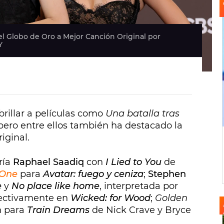
el Globo de Oro a Mejor Canción Original por
Y
rillar a películas como
Una batalla tras
 pero entre ellos también ha destacado la
iginal.
ría
Raphael Saadiq
con
I Lied to You
de
 One
para
Avatar: fuego y ceniza
;
Stephen
e
y
No place like home
, interpretada por
ectivamente en
Wicked: for Wood
;
Golden
n para
Train Dreams
de Nick Crave y Bryce