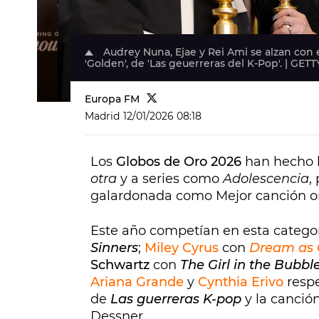
Audrey Nuna, Ejae y Rei Ami se alzan con 
'Golden', de 'Las geuerreras del K-Pop'. | GETT
Europa FM
Madrid
12/01/2026 08:18
Los
Globos de Oro 2026
han hecho b
otra
y a series como
Adolescencia
,
galardonada como Mejor canción or
Este año competían en esta catego
Sinners
;
Miley Cyrus
con
Dream as
Schwartz
con
The Girl in the Bubbl
Ariana Grande
y
Cynthia Erivo
resp
de
Las guerreras K-pop
y la canció
Dessner.