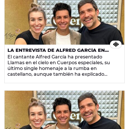
LA ENTREVISTA DE ALFRED GARCÍA EN
CUERPOS ESPECIALES
El cantante Alfred García ha presentado
Llamas en el cielo en Cuerpos especiales, su
último single homenaje a la rumba en
castellano, aunque también ha explicado
cuáles son las implicaciones que tiene para él la
comoposición en catalán, su lengua materna.