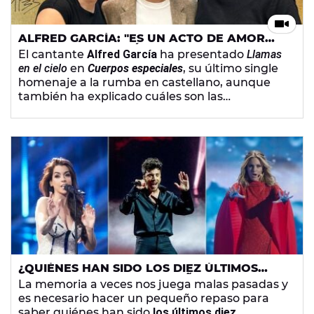
ALFRED GARCÍA: "ES UN ACTO DE AMOR
CANTAR EN CATALÁN"
El cantante
Alfred García
ha presentado
Llamas
en el cielo
en
Cuerpos especiales
, su último single
homenaje a la rumba en castellano, aunque
también ha explicado cuáles son las
implicaciones que tiene para él la
comoposición en catalán, su lengua materna.
¿QUIÉNES HAN SIDO LOS DIEZ ÚLTIMOS
REPRESENTANTES DE ESPAÑA EN
La memoria a veces nos juega malas pasadas y
EUROVISIÓN Y EN QUÉ PUESTO HAN
es necesario hacer un pequeño repaso para
QUEDADO?
saber quiénes han sido
los últimos diez