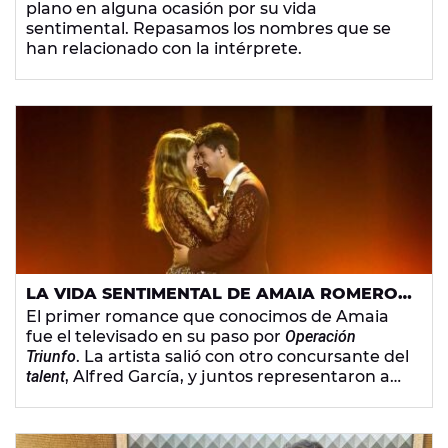
plano en alguna ocasión por su vida
DANI MARTÍN
sentimental. Repasamos los nombres que se
han relacionado con la intérprete.
LA VIDA SENTIMENTAL DE AMAIA ROMERO:
DEL CANTANTE DE CAROLINA DURANTE A
El primer romance que conocimos de Amaia
SU DIRECTOR MUSICAL
fue el televisado en su paso por
Operación
Triunfo
. La artista salió con otro concursante del
talent
, Alfred García, y juntos representaron a
España en Eurovisión. Pero después de este
mediático romance, la cantante ha salido con
otros reconocidos rostros de la música.