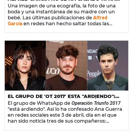
SIDO PADRE: LA VERDAD SOBRE SU NUEVA
Una imagen de una ecografía, la foto de una
CANCIÓN 'MATEO'
boda y una instantánea de su madre con un
bebé. Las últimas publicaciones de
Alfred
García
en redes han hecho saltar todas las
alarmas. ¿Se ha casado el cantante? ¿Ha sido
padre? Te contamos todo lo que tienes que
saber sobre estas publicaciones y
Mateo
, su
nueva canción que llega el 10 de abril.
EL GRUPO DE 'OT 2017' ESTÁ "ARDIENDO":
AITANA, CEPEDA Y ALFRED GARCÍA SON
El grupo de WhatsApp de
Operación Triunfo 2017
NOTICIA
"está ardiendo". Así lo ha confesado Ana Guerra
en redes sociales este 3 de abril, día en el que
han sido noticia tres de sus compañeros:
Aitana, Cepeda y Alfred García.