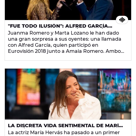
"FUE TODO ILUSIÓN": ALFRED GARCÍA
CUENTA EN 'ME PONES' CÓMO VIVIÓ SU
Juanma Romero y Marta Lozano le han dado
EXPERIENCIA EN EUROVISIÓN
una gran sorpresa a sus oyentes: una llamada
con Alfred García, quien participó en
Eurovisión 2018 junto a Amaia Romero. Ambos
defendieron
Tu canción
, una bonita balada de
amor que el cantante recuerda con mucho
cariño.
LA DISCRETA VIDA SENTIMENTAL DE MARÍA
HERVÁS: DE SU POSIBLE ROMANCE CON
La actriz María Hervás ha pasado a un primer
ALFRED GARCÍA A SER RELACIONADA CON