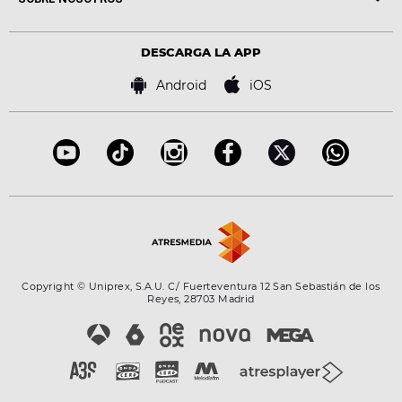
Locutores Europa FM
Estilo de vida
Política de privacidad
Virales
Advertencia legal
Tecnología
DESCARGA LA APP
Política de cookies
Famosos
Bases de concursos
Android
iOS
Accesibilidad
Configuración de la privacidad
Copyright © Uniprex, S.A.U. C/ Fuerteventura 12 San Sebastián de los
Reyes, 28703 Madrid