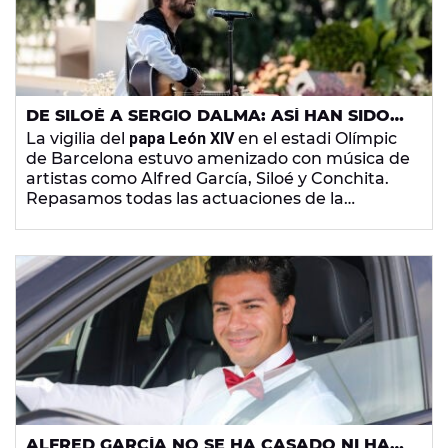
DE SILOÉ A SERGIO DALMA: ASÍ HAN SIDO
LAS ACTUACIONES MUSICALES ANTE EL
La vigilia del
papa León XIV
en el estadi Olímpic
PAPA LEÓN XIV EN EL ESTADI OLÍMPIC DE
de Barcelona estuvo amenizado con música de
BARCELONA
artistas como Alfred García, Siloé y Conchita.
Repasamos todas las actuaciones de la
primera parada del pontíficie en la Ciudad
Condal.
ALFRED GARCÍA NO SE HA CASADO NI HA