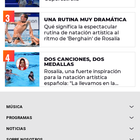
UNA RUTINA MUY DRAMÁTICA
Qué significa la espectacular
rutina de natación artística al
ritmo de 'Berghain' de Rosalía
DOS CANCIONES, DOS
MEDALLAS
Rosalía, una fuerte inspiración
para la natación artística
española: "La llevamos en la
sangre"
MÚSICA
Local de Ensayo Europa FM
PROGRAMAS
Entrevistas
Cuerpos especiales
NOTICIAS
Conciertos
Me pones
Novedades
Cine y Televisión
SOBRE NOSOTROS