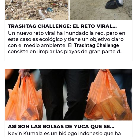
TRASHTAG CHALLENGE: EL RETO VIRAL
PARA LIMPIAR LAS PLAYAS DEL MUNDO
Un nuevo reto viral ha inundado la red, pero en
este caso es ecológico y tiene un objetivo claro
con el medio ambiente. El
Trashtag Challenge
consiste en limpiar las playas de gran parte del
mundo.
ASÍ SON LAS BOLSAS DE YUCA QUE SE
DISUELVEN EN EL AGUA
Kevin Kumala es un biólogo indonesio que ha