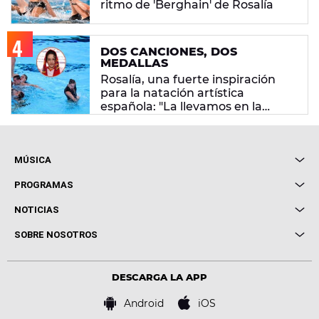
ritmo de 'Berghain' de Rosalía
DOS CANCIONES, DOS
MEDALLAS
Rosalía, una fuerte inspiración
para la natación artística
española: "La llevamos en la
sangre"
MÚSICA
Local de Ensayo Europa FM
PROGRAMAS
Entrevistas
Cuerpos especiales
NOTICIAS
Conciertos
Me pones
Novedades
Cine y Televisión
SOBRE NOSOTROS
Locutores Europa FM
Estilo de vida
Política de privacidad
Virales
Advertencia legal
Tecnología
DESCARGA LA APP
Política de cookies
Famosos
Bases de concursos
Android
iOS
Accesibilidad