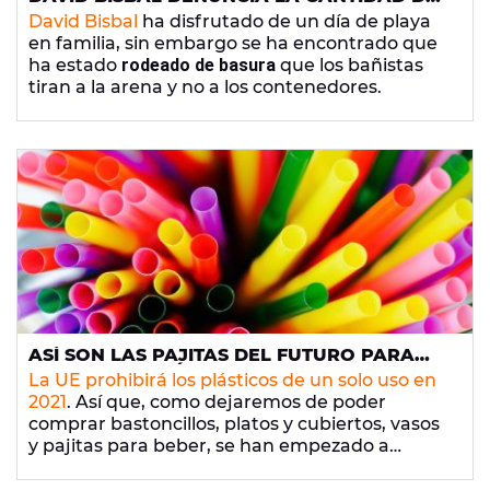
BASURA QUE HAY EN LAS PLAYAS
David Bisbal
ha disfrutado de un día de playa
en familia, sin embargo se ha encontrado que
ha estado
rodeado de basura
que los bañistas
tiran a la arena y no a los contenedores.
ASÍ SON LAS PAJITAS DEL FUTURO PARA
REDUCIR EL PLÁSTICO DE UN SOLO USO
La UE prohibirá los plásticos de un solo uso en
2021
. Así que, como dejaremos de poder
comprar bastoncillos, platos y cubiertos, vasos
y pajitas para beber, se han empezado a
diseñar alternativas, como las cañas de
bambú, que son 100% biodegradables.