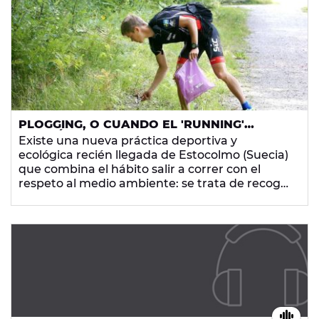
PLOGGING, O CUANDO EL 'RUNNING'
ADEMÁS AYUDA A CUIDAR EL MEDIO
Existe una nueva práctica deportiva y
AMBIENTE
ecológica recién llegada de Estocolmo (Suecia)
que combina el hábito salir a correr con el
respeto al medio ambiente: se trata de recoger
la basura que te vayas encontrando en tu ruta
de 'running'. Así es el
'plogging'.