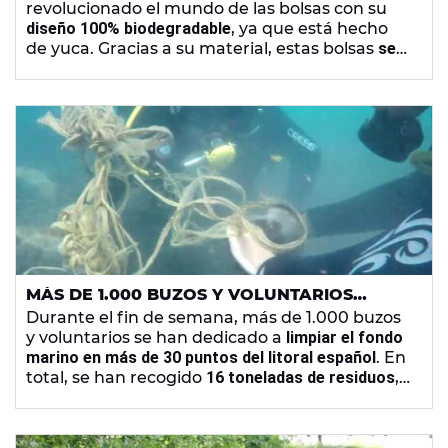
revolucionado el mundo de las bolsas con su
diseño 100% biodegradable
, ya que está hecho
de yuca. Gracias a su material, estas bolsas
se
disuelven al contacto con el agua
y por lo tanto,
no contaminan.
MÁS DE 1.000 BUZOS Y VOLUNTARIOS
RETIRAN 16 TONELADAS DE BASURA DEL
Durante el fin de semana, más de 1.000 buzos
FONDO DEL MAR
y voluntarios se han dedicado a
limpiar el fondo
marino en más de 30 puntos del litoral español
. En
total, se han recogido
16 toneladas de residuos
,
de los que destacan carros de la compra,
plásticos o enseres de pesca peligrosos para la
fauna.