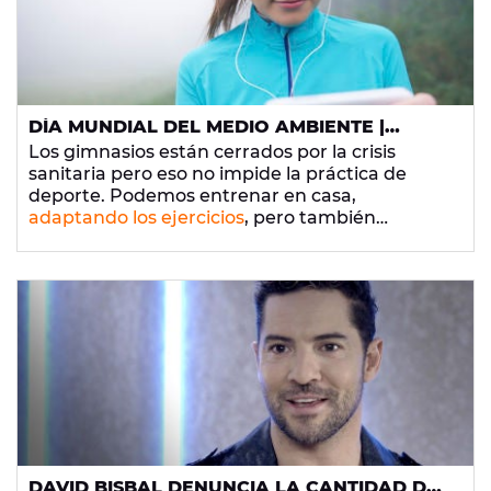
DÍA MUNDIAL DEL MEDIO AMBIENTE |
APROVECHA LOS PASEOS PARA CUIDAR EL
Los gimnasios están cerrados por la crisis
PLANETA
sanitaria pero eso no impide la práctica de
deporte. Podemos entrenar en casa,
adaptando los ejercicios
, pero también
tenemos la opción de salir a correr o pasear al
campo y además
cuidar el medio ambiente
,
recogiendo la basura que te vayas
encontrando. Esta práctica deportiva y
ecológica recién llegada de Estocolmo (Suecia)
que
combina el hábito salir a correr con el respeto
a la naturaleza se conoce como 'plogging'
.
DAVID BISBAL DENUNCIA LA CANTIDAD DE