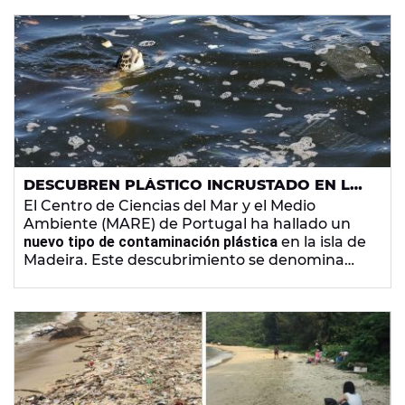
DESCUBREN PLÁSTICO INCRUSTADO EN LAS
ROCAS EN LA COSTA DE MADEIRA
El Centro de Ciencias del Mar y el Medio
Ambiente (MARE) de Portugal ha hallado un
nuevo tipo de contaminación plástica
en la isla de
Madeira. Este descubrimiento se denomina
'
plasticrust
', y son restos incrustados en
superficies rocosas.