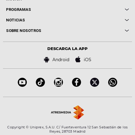
Local de Ensayo Europa FM
PROGRAMAS
Entrevistas
Cuerpos especiales
NOTICIAS
Conciertos
Me pones
Novedades
Cine y Televisión
SOBRE NOSOTROS
Locutores Europa FM
Estilo de vida
Política de privacidad
Virales
Advertencia legal
Tecnología
DESCARGA LA APP
Política de cookies
Famosos
Bases de concursos
Android
iOS
Accesibilidad
Configuración de la privacidad
Copyright © Uniprex, S.A.U. C/ Fuerteventura 12 San Sebastián de los
Reyes, 28703 Madrid