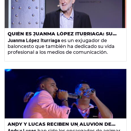
QUIÉN ES JUANMA LÓPEZ ITURRIAGA: SU
EDAD, CUÁNTO MIDE Y SUS MÉRITOS EN EL
Juanma López Iturriaga
es un exjugador de
BALONCESTO
baloncesto que también ha dedicado su vida
profesional a los medios de comunicación.
ANDY Y LUCAS RECIBEN UN ALUVIÓN DE
CRÍTICAS POR SU ACTUACIÓN EN LA COPA
Andy y Lucas
han sido los encargados de animar