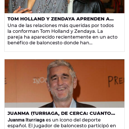
TOM HOLLAND Y ZENDAYA APRENDEN A
JUGAR AL BALONCESTO POR UNA CAUSA
Una de las relaciones más queridas por todos
BENÉFICA
la conforman Tom Holland y Zendaya. La
pareja ha aparecido recientemente en un acto
benéfico de baloncesto donde han
demostrado
sus habilidades ocultas en el
deporte
.
JUANMA ITURRIAGA, DE CERCA: CUÁNTO
MIDE, CUÁNDO DEJÓ EL BALONCESTO, SU
Juanma Iturriaga
es un icono del deporte
MUJER RUTH Y SUS DOS HIJOS
español. El jugador de baloncesto participó en