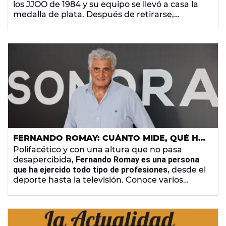
los JJOO de 1984 y su equipo se llevó a casa la
medalla de plata. Después de retirarse,
presentó varios
programas de televisión.
Repasamos la trayectoria y la vida personal de
este deportista vasco.
FERNANDO ROMAY: CUÁNTO MIDE, QUÉ HA
HECHO TRAS DEJAR EL BALONCESTO, SU
Polifacético y con una altura que no pasa
MUJER LETICIA Y SUS HIJOS
desapercibida,
Fernando Romay es una persona
que ha ejercido todo tipo de profesiones
, desde el
deporte hasta la televisión. Conoce varios
datos curiosos sobre este exjugador de
baloncesto.