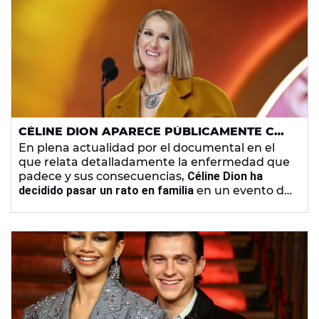
CÉLINE DION APARECE PÚBLICAMENTE CON
SUS HIJOS TRAS RELATAR SU ENFERMEDAD
En plena actualidad por el documental en el
que relata detalladamente la enfermedad que
padece y sus consecuencias,
Céline Dion ha
decidido pasar un rato en familia
en un evento de
hockey, el cual ha compartido con normalidad
con sus seguidores.