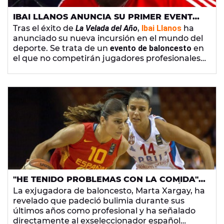
IBAI LLANOS ANUNCIA SU PRIMER EVENTO
DE BALONCESTO: "SIN JUGADORES
Tras el éxito de
La Velada del Año
,
Ibai Llanos
ha
PROFESIONALES, POR FAVOR"
anunciado su nueva incursión en el mundo del
deporte. Se trata de un
evento de baloncesto
en
el que no competirán jugadores profesionales:
"Si eres Curry, no vengas"
"HE TENIDO PROBLEMAS CON LA COMIDA":
MARTA XARGAY REVELA QUE PADECIÓ
La exjugadora de baloncesto, Marta Xargay, ha
BULIMIA Y CULPA AL SELECCIONADOR
revelado que padeció bulimia durante sus
LUCAS MONDELO
últimos años como profesional y ha señalado
directamente al exseleccionador español