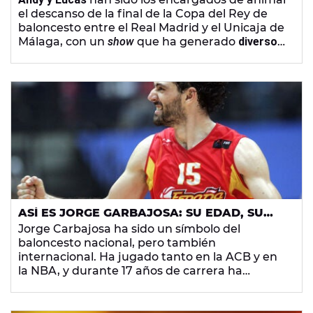
DEL REY DE BALONCESTO
el descanso de la final de la Copa del Rey de
baloncesto entre el Real Madrid y el Unicaja de
Málaga, con un
show
que ha generado
diversos
comentarios en redes sociales.
ASÍ ES JORGE GARBAJOSA: SU EDAD, SU
ALTURA, SU CARRERA COMO JUGADOR DE
Jorge Carbajosa ha sido un símbolo del
BALONCESTO Y CUÁNDO SE RETIRÓ
baloncesto nacional, pero también
internacional. Ha jugado tanto en la ACB y en
la NBA, y durante 17 años de carrera ha
conseguido distintos hitos.