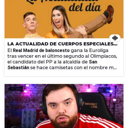
LA ACTUALIDAD DE CUERPOS ESPECIALES -
LUNES 22 DE MAYO DE 2023
El
Real Madrid de baloncesto
gana la Euroliga
tras vencer en el último segundo al Olimpiacos,
el candidato del PP a la alcaldía de
San
Sebastián
se hace camisetas con el nombre mal
escrito y la detención de
un conductor con el
brazo en cabestrillo por dar positivo
tras chocar
contra una comisaria.
Eva Soriano
e
Iggy Rubín
comentan la actualidad del lunes 22 de mayo.