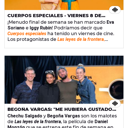
CUERPOS ESPECIALES - VIERNES 8 DE
OCTUBRE DE 2021
¡Menudo final de semana se han marcado
Eva
Soriano
e
Iggy Rubín
! Podríamos decir que
Cuerpos especiales
ha tenido un viernes de cine.
Los protagonistas de
Las leyes de la frontera
,
Chechu Salgado
y
Begoña Vargas
, han estado en
el estudio para hablar de la película de Daniel
Monzón que se estrena este fin de semana.
María Guerra
, nuestra experta en cine, ha
hablado de
Madres paralelas
, la nueva película de
Pedro Almodóvar que también llega a las salas,
y ha venido
Alba Reche
para descubrir
nuevos
talentos musicales
. Esta vez, talentos del rap
entre los que está la hermana de b.
BEGOÑA VARGAS: "ME HUBIERA GUSTADO
TENER UNA ESCENA CON ARMAS"
Chechu Salgado
y
Begoña Vargas
son los malotes
de
Las leyes de la frontera
, la película de
Daniel
Monzón
que se estrena este fin de semana en