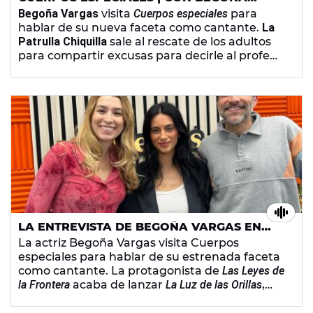
VARGAS - MARTES 17 DE MARZO DE 2026
Begoña Vargas
visita
Cuerpos especiales
para
hablar de su nueva faceta como cantante.
La
Patrulla Chiquilla
sale al rescate de los adultos
para compartir excusas para decirle al profe
cuando se nos olvidan los deberes.
Jorge Yorya
comenta la gala de los Oscar y
Espido Freire
mete mano al disco de Bad Gyal y compara a la
cantante con Cleopatra.
LA ENTREVISTA DE BEGOÑA VARGAS EN
'CUERPOS ESPECIALES'
La actriz Begoña Vargas visita Cuerpos
especiales para hablar de su estrenada faceta
como cantante. La protagonista de
Las Leyes de
la Frontera
acaba de lanzar
La Luz de las Orillas
,
tercer adelanto de primer EP que sale el
próximo 17 de abril. La intérprete explica cómo