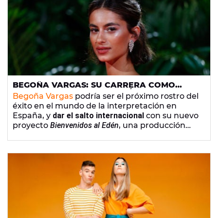
BEGOÑA VARGAS: SU CARRERA COMO
ACTRIZ, SU RUPTURA CON ÓSCAR CASAS Y
Begoña Vargas
podría ser el próximo rostro del
POR QUÉ NO LE GUSTA QUE LA LLAMEN
éxito en el mundo de la interpretación en
'INFLUENCER'
España, y
dar el salto internacional
con su nuevo
proyecto
Bienvenidos al Edén
, una producción
que aspira alto. Estos son sus trabajos como
actriz y lo que hay detrás de los focos.