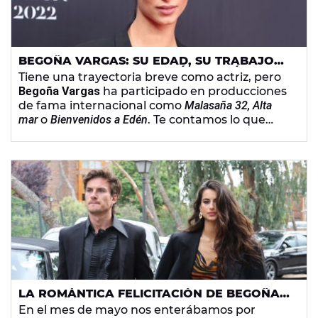
BEGOÑA VARGAS: SU EDAD, SU TRABAJO
COMO ACTRIZ, SU RELACIÓN CON ÓSCAR
Tiene una trayectoria breve como actriz, pero
CASAS Y SU ACTUAL PAREJA
Begoña Vargas
ha participado en producciones
de fama internacional como
Malasaña 32, Alta
mar
o
Bienvenidos a Edén
. Te contamos lo que
debes saber sobre ella.
LA ROMÁNTICA FELICITACIÓN DE BEGOÑA
VARGAS A SU NOVIO, EL CANTANTE
En el mes de mayo nos enterábamos por
ANDRÉS CEBALLOS