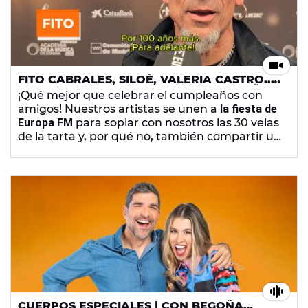
FITO CABRALES, SILOÉ, VALERIA CASTRO...
FELICITAN A EUROPA FM POR SUS 30 AÑOS
¡Qué mejor que celebrar el cumpleaños con
amigos! Nuestros artistas se unen a
la fiesta de
Europa FM
para soplar con nosotros las 30 velas
de la tarta y, por qué no, también compartir un
pedacito del pastel. De Fito Cabrales y Viva
Suecia a Dani Martín pasando por Martin
Urrutia, Amaral, Shinova o Álvaro de Luna. No
te pierdas sus felicitaciones.
CUERPOS ESPECIALES | CON BEGOÑA