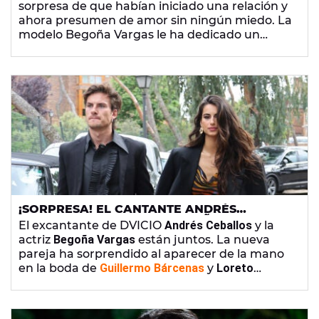
sorpresa de que habían iniciado una relación y
ahora presumen de amor sin ningún miedo. La
modelo Begoña Vargas le ha dedicado un
tierno mensaje a su chico con motivo de su
cumpleaños.
¡SORPRESA! EL CANTANTE ANDRÉS
CEBALLOS Y LA ACTRIZ BEGOÑA VARGAS
El excantante de DVICIO
Andrés Ceballos
y la
ESTÁN JUNTOS
actriz
Begoña Vargas
están juntos. La nueva
pareja ha sorprendido al aparecer de la mano
en la boda de
Guillermo Bárcenas
y
Loreto
Sesma
. Han sido la gran sorpresa de la
ceremonia.