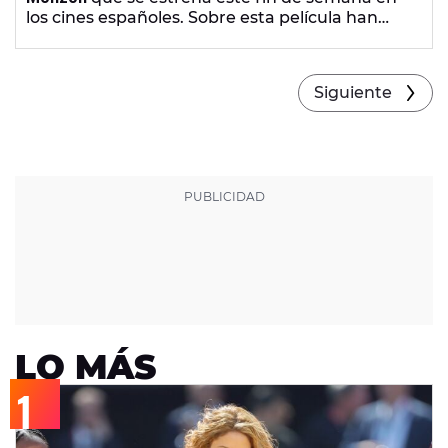
los cines españoles. Sobre esta película han
hablado en
Cuerpos especiales
con
Eva Soriano
e
Iggy Rubín
, que le han hecho una entrevista
muy canalla.
Siguiente
LO MÁS