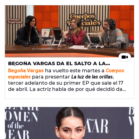
se decidió dar el salto a la música y habla de
que ya está trabajando en nueva música.
BEGOÑA VARGAS DA EL SALTO A LA
MÚSICA: "ESTO NACE PORQUE YO ME
Begoña Vargas
ha vuelto este martes a
Cuerpos
SENTÍA TRISTE. VEÍA QUE NO ERA NORMAL"
especiales
para presentar
La luz de las orillas
,
tercer adelanto de su primer EP que sale el 17
de abril. La actriz habla de por qué decidió dar
este salto a la música y confiesa que ya está
trabajando en su próximo trabajo. "Me lo pide
el cuerpo", reconoce a
Eva Soriano
y
Nacho
García
.