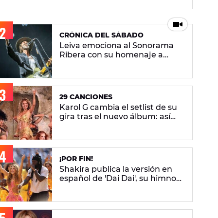
CRÓNICA DEL SÁBADO
Leiva emociona al Sonorama
Ribera con su homenaje a
Robe en una noche en la que
La M.O.D.A. reina
29 CANCIONES
Karol G cambia el setlist de su
gira tras el nuevo álbum: así
queda el repertorio del
'Viajando Por El Mundo
Tropitour'
¡POR FIN!
Shakira publica la versión en
español de 'Dai Dai', su himno
del Mundial 2026 con Burna
Boy