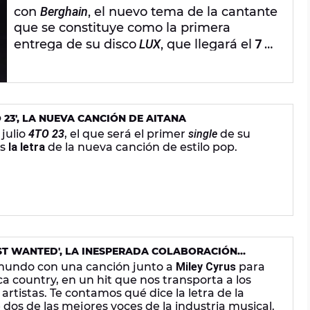
con
Berghain
, el nuevo tema de la cantante
que se constituye como la primera
entrega de su disco
LUX
, que llegará el
7 de
noviembre
. Björk e Yves Tumor aparecen
como colaboradores en este tema.
O 23', LA NUEVA CANCIÓN DE AITANA
 julio
4TO 23
, el que será el primer
single
de su
os
la letra
de la nueva canción de estilo pop.
MOST WANTED', LA INESPERADA COLABORACIÓN
EY CYRUS
 mundo con una canción junto a
Miley Cyrus
para
 country, en un hit que nos transporta a los
rtistas. Te contamos qué dice la letra de la
dos de las mejores voces de la industria musical.