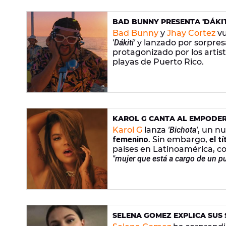
BAD BUNNY PRESENTA 'DÁKIT
Bad Bunny
y
Jhay Cortez
vu
'Dákiti'
y lanzado por sorpres
protagonizado por los arti
playas de Puerto Rico.
KAROL G CANTA AL EMPODER
Karol G
lanza
'Bichota'
, un n
femenino
. Sin embargo,
el t
países en Latinoamérica, co
"mujer que está a cargo de un p
artista colombiana.
SELENA GOMEZ EXPLICA SUS 
DANIEL