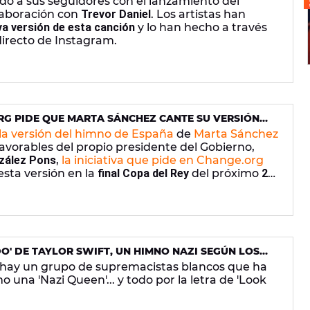
do a sus seguidores con el lanzamiento del
olaboración con
Trevor Daniel
. Los artistas han
a versión de esta canción
y lo han hecho a través
irecto de Instagram.
G PIDE QUE MARTA SÁNCHEZ CANTE SU VERSIÓN
 FINAL DE COPA DEL REY
 la versión del himno de España
de
Marta Sánchez
favorables del propio presidente del Gobierno,
zález Pons
,
la iniciativa que pide en Change.org
esta versión en la
final Copa del Rey
del próximo
21
irmas. ¿Veremos a
Martísima
cantando el himno en
si acaso va buscando "modelito para cantar en la
' DE TAYLOR SWIFT, UN HIMNO NAZI SEGÚN LOS
 hay un grupo de supremacistas blancos que ha
 una 'Nazi Queen'... y todo por la letra de 'Look