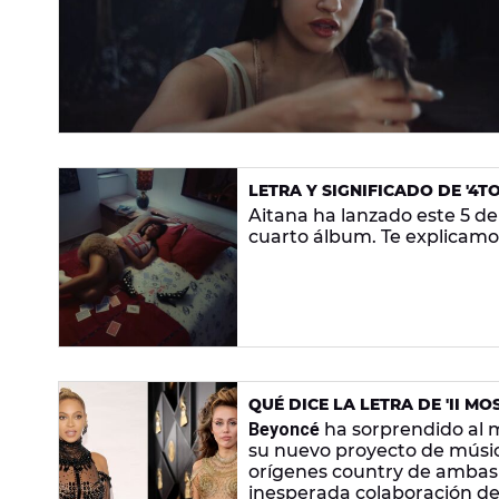
LETRA Y SIGNIFICADO DE '4T
Aitana ha lanzado este 5 de
cuarto álbum. Te explicam
QUÉ DICE LA LETRA DE 'II 
COUNTRY DE BEYONCÉ Y MIL
Beyoncé
ha sorprendido al
su nuevo proyecto de música
orígenes country de ambas a
inesperada colaboración de 