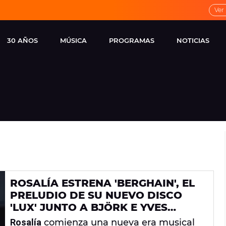
Ver
30 AÑOS
MÚSICA
PROGRAMAS
NOTICIAS
LOCAL DE ENSAYO
CUERPOS
FAMOSOS
EUROPA FM
ESPECIALES
CINE Y TEL
ESTRENOS
ME PONES
VIRALES
CONCIERTOS
LOCUTORES EUROPA
FM
ESTILO DE 
NOVEDADES
MUSICALES
ROSALÍA ESTRENA 'BERGHAIN', EL
ENTREVISTAS
PRELUDIO DE SU NUEVO DISCO
REMEMBER EUROPA
'LUX' JUNTO A BJÖRK E YVES
FM
TUMOR
Rosalía
comienza una nueva era musical