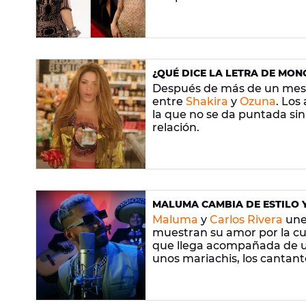
¿QUÉ DICE LA LETRA DE MON
Después de más de un mes de
entre
Shakira
y
Ozuna
. Los
la que no se da puntada sin 
relación.
MALUMA CAMBIA DE ESTILO Y
RIVERA
Maluma
y
Carlos Rivera
une
muestran su amor por la cu
que llega acompañada de un 
unos mariachis, los cantan