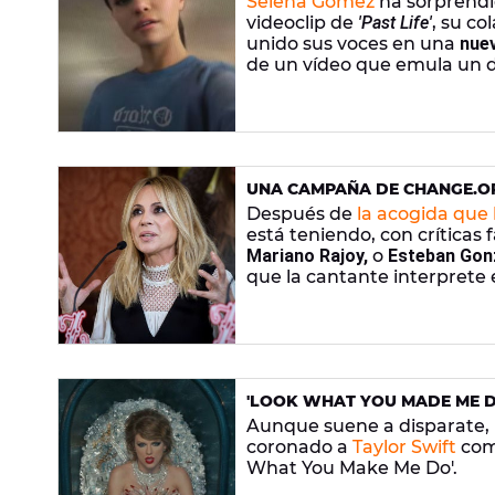
Selena Gomez
ha sorprendi
videoclip de
'Past Life'
, su c
unido sus voces en una
nuev
de un vídeo que emula un d
UNA CAMPAÑA DE CHANGE.OR
DEL HIMNO DE ESPAÑA EN LA
Después de
la acogida que
está teniendo, con críticas 
Mariano Rajoy,
o
Esteban Gon
que la cantante interprete 
de abril
, no deja de sumar f
el
Metropolitano
? Ella, por 
Copa del Rey".
'LOOK WHAT YOU MADE ME DO
SUPREMACISTAS BLANCOS
Aunque suene a disparate,
coronado a
Taylor Swift
como
What You Make Me Do'.