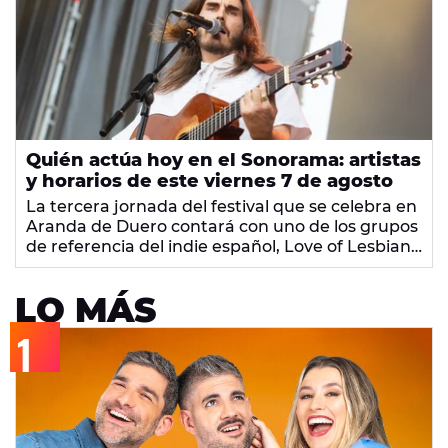
Quién actúa hoy en el Sonorama: artistas
y horarios de este viernes 7 de agosto
La tercera jornada del festival que se celebra en
Aranda de Duero contará con uno de los grupos
de referencia del indie español, Love of Lesbian,
y algunas de las voces que están tomando el
relevo, como Niña Polaca o Depresión Sonora.
LO MÁS
Además Coti, Soleá Morente o Lucho RK se
suman al cartel de casi 50 directos previstos
para este viernes.