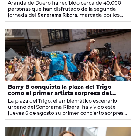
Bandini, Guitarricadelafuente y el
Aranda de Duero ha recibido cerca de 40.000
concierto sorpresa de Barry B
personas que han disfrutado de la segunda
jornada del
Sonorama Ribera
, marcada por los
conciertos de Guitarricadelafuente, Rigoberta
Bandini y el show sorpresa de Barry B.
Barry B conquista la plaza del Trigo
como el primer artista sorpresa del
Sonorama Ribera 2026
La plaza del Trigo, el emblemático escenario
urbano del Sonorama Ribera, ha vivido este
jueves 6 de agosto su primer concierto sorpresa
de la mano del artista arandino
Barry B
.