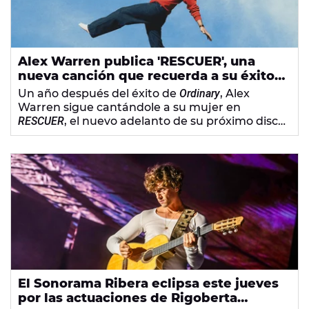
Alex Warren publica 'RESCUER', una
nueva canción que recuerda a su éxito
'Ordinary'
Un año después del éxito de
Ordinary
, Alex
Warren sigue cantándole a su mujer en
RESCUER
, el nuevo adelanto de su próximo disco.
A través de la letra, el artista agradece todo el
amor que recibió por parte de su pareja cuando
todo su mundo "
se vino abajo
".
El Sonorama Ribera eclipsa este jueves
por las actuaciones de Rigoberta