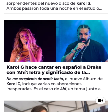
sorprendentes del nuevo disco de
Karol G
.
Ambos pasaron toda una noche en el estudio
para grabar
Still,
el primer tema en inglés en la
discografía de la colombiana.
Karol G hace cantar en español a Drake
con 'Ahí': letra y significado de la
colaboración
No me arrepiento de sentir tanto
,
el nuevo álbum de
Karol G
, incluye varias colaboraciones
inesperadas. Es el caso de
Ahí,
un tema junto a
Drake
en el que el canadiense se ha animado a
cantar en español.