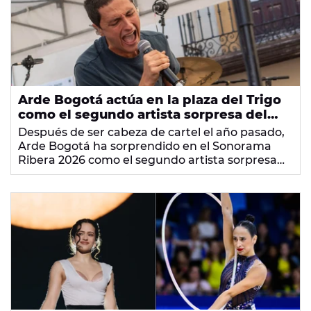
Arde Bogotá actúa en la plaza del Trigo
como el segundo artista sorpresa del
Sonorama Ribera 2026
Después de ser cabeza de cartel el año pasado,
Arde Bogotá ha sorprendido en el Sonorama
Ribera 2026 como el segundo artista sorpresa
de la plaza del Trigo (Aranda de Duero, Burgos).