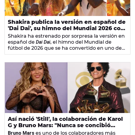
Shakira publica la versión en español de
'Dai Dai', su himno del Mundial 2026 con
Burna Boy
Shakira ha estrenado por sorpresa la versión en
español de
Dai Dai
, el himno del Mundial de
fútbol de 2026 que se ha convertido en uno de
los mayores éxitos de la colombiana.
Así nació 'Still', la colaboración de Karol
G y Bruno Mars: "Nunca se concibió
como una estrategia de mercado"
Bruno Mars
es uno de los colaboradores más