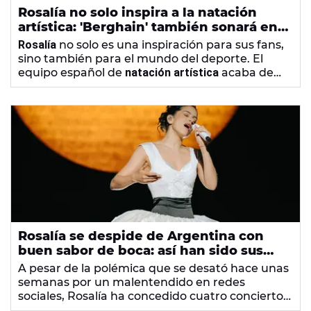
Rosalía no solo inspira a la natación
artística: 'Berghain' también sonará en
el Mundial de gimnasia rítmica
Rosalía
no solo es una inspiración para sus fans,
sino también para el mundo del deporte. El
equipo español de
natación artística
acaba de
cosechar grandes éxitos en el Europeo al ritmo
de dos canciones de
LUX
, siendo una de ellas
Berghain
. Esta misma composición también
sonará en el Mundial de
gimnasia rítmica
gracias
al ejercicio de aro de
Alba Bautista
.
Rosalía se despide de Argentina con
buen sabor de boca: así han sido sus
cuatro conciertos tras la polémica
A pesar de la polémica que se desató hace unas
semanas por un malentendido en redes
sociales, Rosalía ha concedido cuatro conciertos
en Buenos Aires que han cautivado al público y