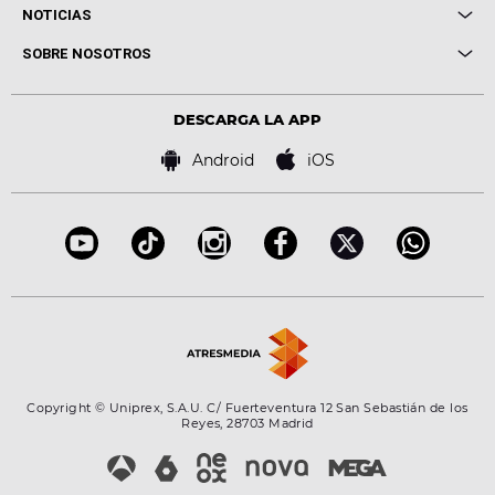
Cuerpos especiales
NOTICIAS
Conciertos
Me pones
Novedades
Cine y Televisión
SOBRE NOSOTROS
Locutores Europa FM
Estilo de vida
Política de privacidad
Virales
Advertencia legal
Tecnología
DESCARGA LA APP
Política de cookies
Famosos
Bases de concursos
Android
iOS
Accesibilidad
Configuración de la privacidad
Copyright © Uniprex, S.A.U. C/ Fuerteventura 12 San Sebastián de los
Reyes, 28703 Madrid