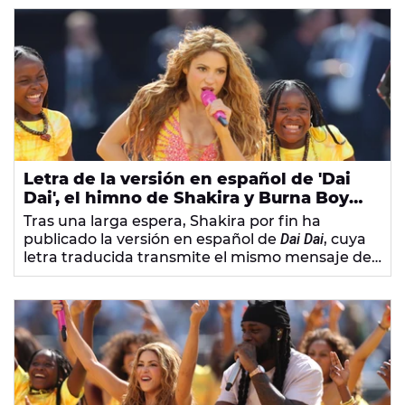
Letra de la versión en español de 'Dai
Dai', el himno de Shakira y Burna Boy
para el Mundial 2026
Tras una larga espera, Shakira por fin ha
publicado la versión en español de
Dai Dai
, cuya
letra traducida transmite el mismo mensaje de
ánimo y esperanza que la original.