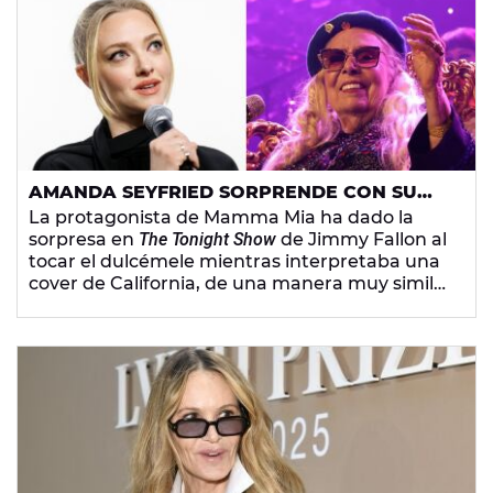
AMANDA SEYFRIED SORPRENDE CON SU
VIRTUOSISMO AL INTERPRETAR
La protagonista de Mamma Mia ha dado la
'CALIFORNIA' DE JONI MITCHELL
sorpresa en
The Tonight Show
de Jimmy Fallon al
tocar el dulcémele mientras interpretaba una
cover de California, de una manera muy similar
a su autora, Joni Mitchell.