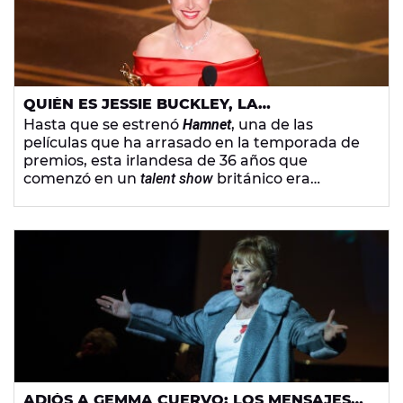
QUIÉN ES JESSIE BUCKLEY, LA
DESCONOCIDA ACTRIZ DE 'HAMNET' QUE
Hasta que se estrenó
Hamnet
, una de las
HA GANADO EL OSCAR
películas que ha arrasado en la temporada de
premios, esta irlandesa de 36 años que
comenzó en un
talent show
británico era
prácticamente una desconocida. Ahora, a
Jessie Buckley
se la rifan los directores y las
marcas de lujo, y así seguirá siendo tras ganar
el Oscar a Mejor actriz principal.
ADIÓS A GEMMA CUERVO: LOS MENSAJES