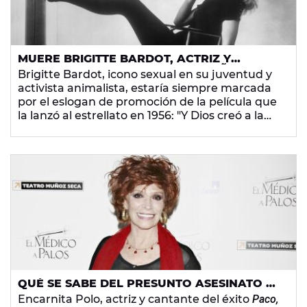
MUERE BRIGITTE BARDOT, ACTRIZ Y
CANTANTE FRANCESA, A LOS 91 AÑOS
Brigitte Bardot, icono sexual en su juventud y
activista animalista, estaría siempre marcada
por el eslogan de promoción de la película que
la lanzó al estrellato en 1956: "Y Dios creó a la
mujer".
QUÉ SE SABE DEL PRESUNTO ASESINATO A
ENCARNITA POLO, ACTRIZ Y CANTANTE DE
Encarnita Polo, actriz y cantante del éxito
Paco,
'PACO, PACO, PACO'