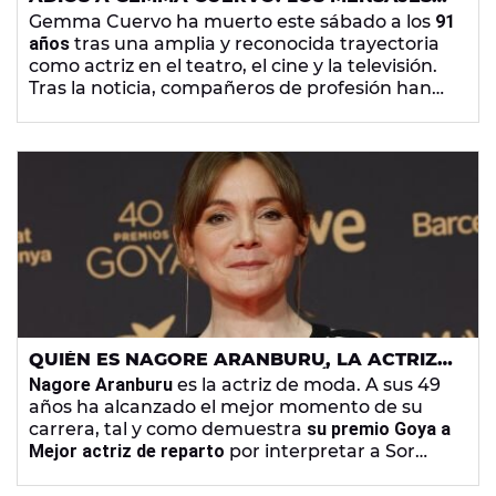
QUE DESPIDEN A UNA DE LAS GRANDES
Gemma Cuervo ha muerto este sábado a los
91
ACTRICES ESPAÑOLAS
años
tras una amplia y reconocida trayectoria
como actriz en el teatro, el cine y la televisión.
Tras la noticia, compañeros de profesión han
querido despedirse de este icono español,
como es el caso de
Antonia San Juan
o
Luis
Merlo
.
QUIÉN ES NAGORE ARANBURU, LA ACTRIZ
DE 'LOS DOMINGOS' QUE DUDÓ ANTES DE
Nagore Aranburu
es la actriz de moda. A sus 49
INTERPRETAR A UNA MADRE SUPERIORA
años ha alcanzado el mejor momento de su
carrera, tal y como demuestra
su premio Goya a
Mejor actriz de reparto
por interpretar a Sor
Isabel en
Los Domingos
.