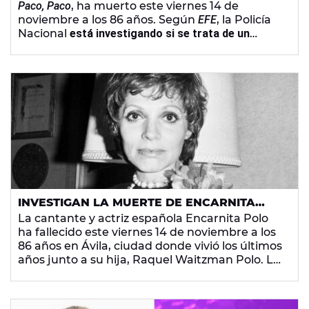
Paco, Paco
, ha muerto este viernes 14 de
noviembre a los 86 años. Según
EFE
, la Policía
Nacional
está investigando si se trata de un
asesinato por parte de un compañero de
residencia
.
INVESTIGAN LA MUERTE DE ENCARNITA
POLO, ACTRIZ Y CANTANTE DE 'PACO,
La cantante y actriz española Encarnita Polo
PACO, PACO', A LOS 86 AÑOS
ha fallecido este viernes 14 de noviembre a los
86 años en Ávila, ciudad donde vivió los últimos
años junto a su hija, Raquel Waitzman Polo. La
Policía Nacional investiga si sufrió una agresión
por parte de un compañero de residencia.