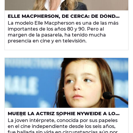
ELLE MACPHERSON, DE CERCA: DE DÓNDE
ES, SU CARRERA COMO MODELO Y SUS
La modelo Elle Macpherson es una de las más
PELÍCULAS Y SERIES MÁS CONOCIDAS
importantes de los años 80 y 90. Pero al
COMO ACTRIZ
margen de la pasarela, ha tenido mucha
presencia en cine y en televisión.
MUERE LA ACTRIZ SOPHIE NYWEIDE A LOS
24 AÑOS EN EXTRAÑAS CIRCUNSTANCIAS
La joven intérprete, conocida por sus papeles
en el cine independiente desde los seis años,
fue hallada sin vida en circunstancias aún por