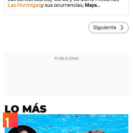
Las Hormigas
y sus ocurrencias,
Maya
Pixelskaya
, las tonterías de
Roi Méndez
y
nuestro invitado del día: ¡Borja Cobeaga!
Siguiente
LO MÁS