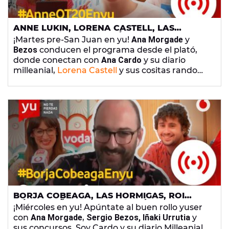
ANNE LUKIN, LORENA CASTELL, LAS
HORMIGAS Y MUCHO MÁS EN 'YU, NO TE
¡Martes pre-San Juan en yu!
Ana Morgade
y
PIERDAS NADA' (23/06/2020)
Bezos
conducen el programa desde el plató,
donde conectan con
Ana Cardo
y su diario
milleanial,
Lorena Castell
y sus cositas random,
nuestro colaborador yuser
Benny Rives
,
Las
Hormigas
y una invitada muy especial... ¡¡
Anne
Lukin
, de
Operación Triunfo
2020!!
BORJA COBEAGA, LAS HORMIGAS, ROI
MÉNDEZ, IÑAKI URRUTIA Y MÁS EN 'YU, NO
¡Miércoles en yu! Apúntate al buen rollo yuser
TE PIERDAS NADA' (17/06/2020)
con
Ana Morgade
,
Sergio Bezos, Iñaki Urrutia
y
sus concursos, Soy Cardo y su diario Milleanial,