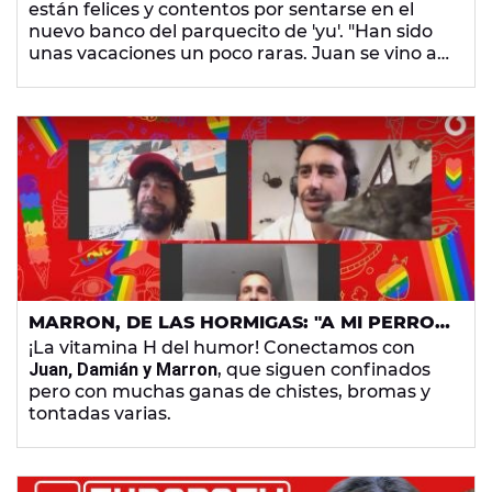
están felices y contentos por sentarse en el
HORMIGAS
nuevo banco del parquecito de 'yu'. "Han sido
unas vacaciones un poco raras. Juan se vino a
mi pueblo y el segundo día se abrió la cabeza",
cuenta Damián. ¿Pero cómooooo?
MARRON, DE LAS HORMIGAS: "A MI PERRO
LE HA DADO POR ERUCTARME EN LA CARA"
¡La vitamina H del humor! Conectamos con
Juan, Damián y Marron
, que siguen confinados
pero con muchas ganas de chistes, bromas y
tontadas varias.