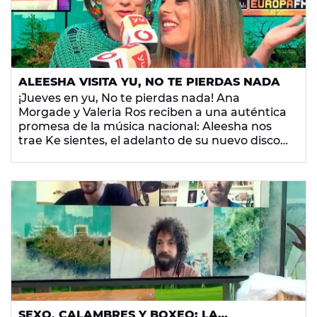
ALEESHA VISITA YU, NO TE PIERDAS NADA
¡Jueves en yu, No te pierdas nada! Ana
Morgade y Valeria Ros reciben a una auténtica
promesa de la música nacional: Aleesha nos
trae Ke sientes, el adelanto de su nuevo disco
La Patrona. Con Lorena Castell nos ponemos al
día de la mejor actualidad musical y con Las
Hormigas comentamos las noticias raras que
no pasan el filtro para entrar en las yuNews.
¡Dale, yuser!
SEXO, CALAMBRES Y BOXEO: LA