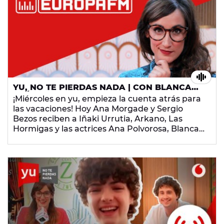
YU, NO TE PIERDAS NADA | CON BLANCA
SUÁREZ, ANA POLVOROSA Y NADIA DE
¡Miércoles en yu, empieza la cuenta atrás para
SANTIAGO | #ORGUYU
las vacaciones! Hoy Ana Morgade y Sergio
Bezos reciben a Iñaki Urrutia, Arkano, Las
Hormigas y las actrices Ana Polvorosa, Blanca
Suárez y Nadia de Santiago, que estrenan muy
pronto la temporada final de Las Chicas del
Cable.