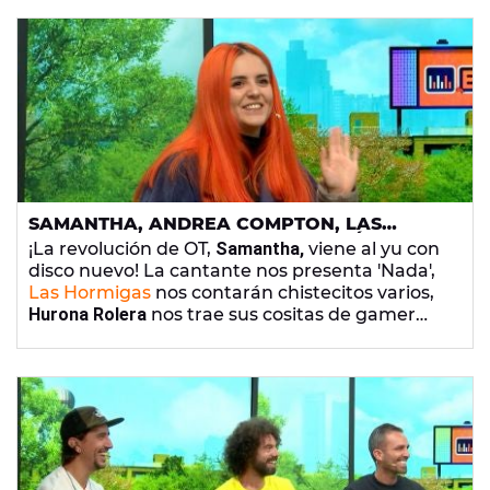
SAMANTHA, ANDREA COMPTON, LAS
HORMIGAS, HURONA ROLERA Y MÁS EN 'YU,
¡La revolución de OT,
Samantha,
viene al yu con
NO TE PIERDAS NADA' (18/11/2020)
disco nuevo! La cantante nos presenta 'Nada',
Las Hormigas
nos contarán chistecitos varios,
Hurona Rolera
nos trae sus cositas de gamer
tiktokera y
Andrea Compton
nos habla de las
iniciativas de
Youth4Good
de Vodafone para
frenar la LGTBI fobia... ¡Y de paso nos
recomienda unas series! ¡Dale que ya estamos
en el ecuador de la semana!