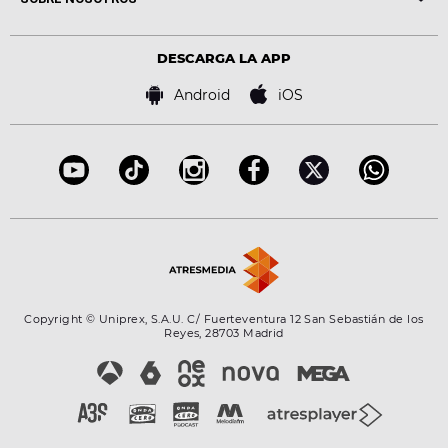
Locutores Europa FM
Estilo de vida
Política de privacidad
Virales
Advertencia legal
Tecnología
DESCARGA LA APP
Política de cookies
Famosos
Bases de concursos
Android
iOS
Accesibilidad
Configuración de la privacidad
Copyright © Uniprex, S.A.U. C/ Fuerteventura 12 San Sebastián de los
Reyes, 28703 Madrid