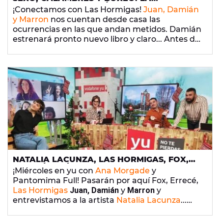
ELECTROESTIMULACIÓN QUE PRACTICA
¡Conectamos con Las Hormigas!
Juan, Damián
JUAN IBÁÑEZ (TRANCAS)
y Marron
nos cuentan desde casa las
ocurrencias en las que andan metidos. Damián
estrenará pronto nuevo libro y claro... Antes de
editarlo, ¡tiene que escribirlo! ¿Cómo va esa
faceta de escritor?
NATALIA LACUNZA, LAS HORMIGAS, FOX,
ERRECÉ Y MÁS EN 'YU, NO TE PIERDAS
¡Miércoles en yu con
Ana Morgade
y
NADA' (16/12/2020)
Pantomima Full! Pasarán por aquí Fox, Errecé,
Las Hormigas
Juan, Damián
y
Marron
y
entrevistamos a la artista
Natalia Lacunza
...
¡Dale al play y no te lo pierdas!