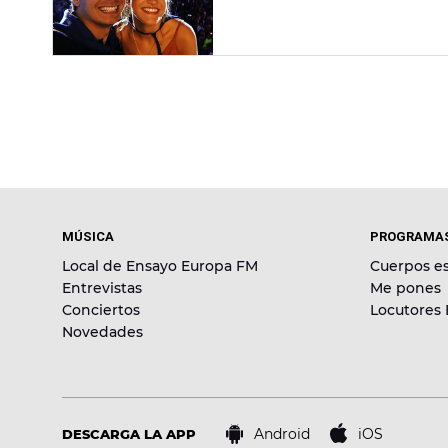
pasado fin de semana.
MÚSICA
PROGRAMA
Local de Ensayo Europa FM
Cuerpos es
Entrevistas
Me pones
Conciertos
Locutores
Novedades
Android
iOS
DESCARGA LA APP