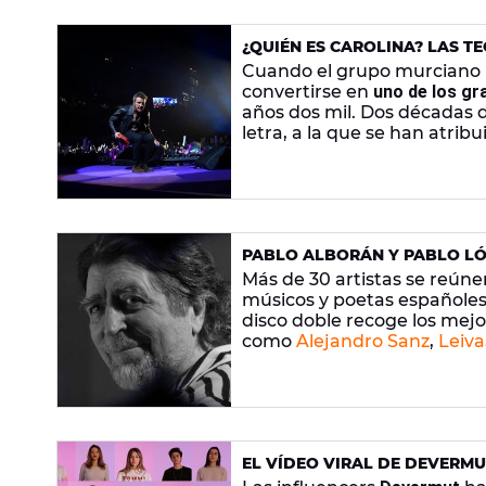
¿QUIÉN ES CAROLINA? LAS T
M-CLAN
Cuando el grupo murciano
convertirse en
uno de los gr
años dos mil. Dos décadas 
letra, a la que se han atri
PABLO ALBORÁN Y PABLO LÓP
SABINA, CON 25 CANCIONES Y
Más de 30 artistas se reúne
músicos y poetas españoles
disco doble recoge los mej
como
Alejandro Sanz
,
Leiva
EL VÍDEO VIRAL DE DEVERM
CANCIONES QUE SEGURO QUE