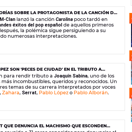
EORÍAS SOBRE LA PROTAGONISTA DE LA CANCIÓN DE
M-Clan
lanzó la canción
Carolina
poco tardó en
andes éxitos del pop español
de aquellos primeros
después, la polémica sigue persiguiendo a su
buido numerosas interpretaciones.
EZ SON 'PECES DE CIUDAD' EN EL TRIBUTO A
 MÁS DE 30 ARTISTAS
n para rendir tributo a
Joaquín Sabina
, uno de los
 más incombustibles, queridos y reconocidos. Un
ores temas de su carrera interpretados por voces
,
Zahara
,
Serrat
,
Pablo López
o
Pablo Alborán
.
UT QUE DENUNCIA EL MACHISMO QUE ESCONDEN
 HAS CANTADO Y BAILADO