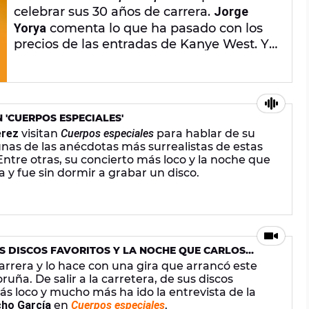
celebrar sus 30 años de carrera.
Jorge
Yorya
comenta lo que ha pasado con los
precios de las entradas de Kanye West. Y
Arturo Paniagua
habla de la carrera de
Muse. En la mesa de debate se discute
sobre si meditar las compras y en la
sección de novedades musicales Alba
 'CUERPOS ESPECIALES'
Cordero repasa los últimos lanzamientos.
érez
visitan
Cuerpos especiales
para hablar de su
unas de las anécdotas más surrealistas de estas
Entre otras, su concierto más loco y la noche que
a y fue sin dormir a grabar un disco.
S DISCOS FAVORITOS Y LA NOCHE QUE CARLOS
ENTREVISTA DE M-CLAN EN 'CUERPOS ESPECIALES'
arrera y lo hace con una gira que arrancó este
uña. De salir a la carretera, de sus discos
más loco y mucho más ha ido la entrevista de la
ho García
en
Cuerpos especiales
.