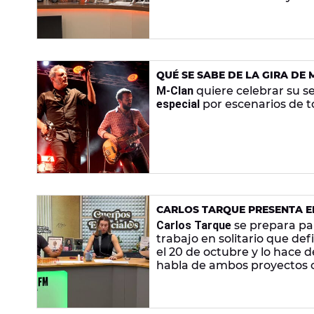
QUÉ SE SABE DE LA GIRA DE
TRAYECTORIA
M-Clan
quiere celebrar su s
especial
por escenarios de 
CARLOS TARQUE PRESENTA EL 
HARD ROCK PARA ESTOS TIE
Carlos Tarque
se prepara pa
trabajo en solitario que d
el 20 de octubre y lo hace d
habla de ambos proyectos
y revela en exclusiva que 