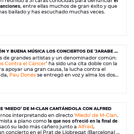
n reunido a 31 caras conocidas para denunciar
el
canciones
, entre ellas muchos de gran éxito y que
has bailado y has escuchado muchas veces.
N Y BUENA MÚSICA LOS CONCIERTOS DE 'JARABE Y
 EN BARCELONA
s de grandes artistas y un denominador común:
s Contra el Cáncer
’ ha sido una cita doble con la
a apoyar una gran causa, la lucha contra el
ada,
Pau Donés
se entregó en voz y alma los dos
 con los que
se despide por un tiempo
de los
 cargado de emoción y reencuentros, con la
 Casal, Rosana, Antonio Orozco y Carlos Tarque; y de
bao, Manolo García, Rulo y
Kekko Silvestre (Modà)
.
DE ‘MIEDO’ DE M-CLAN CANTÁNDOLA CON ALFRED
rnos interpretando en directo
'Miedo' de M-Clan
.
timista a piano como
la que nos ofreció en la final de
a sacó su lado más cañero junto a
Alfred
,
 concierto en el Prat de Llobregat (Barcelona) el