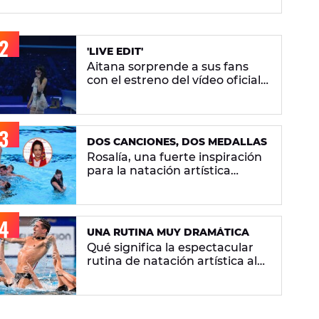
artística
'LIVE EDIT'
Aitana sorprende a sus fans
con el estreno del vídeo oficial
de 'Superestrella'
DOS CANCIONES, DOS MEDALLAS
Rosalía, una fuerte inspiración
para la natación artística
española: "La llevamos en la
sangre"
UNA RUTINA MUY DRAMÁTICA
Qué significa la espectacular
rutina de natación artística al
ritmo de 'Berghain' de Rosalía