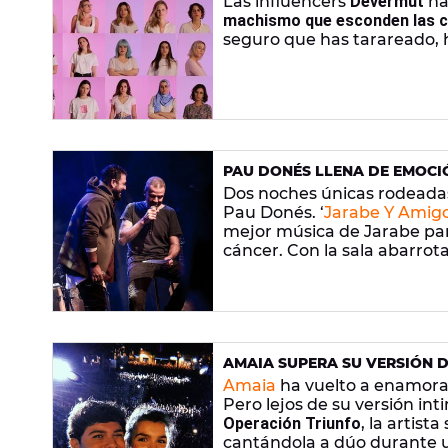
Las influencers
Devermut
ha
machismo que esconden las 
seguro que has tarareado, 
PAU DONÉS LLENA DE EMOCIÓ
AMIGOS CONTRA EL CÁNCER’
Dos noches únicas rodeada
Pau Donés. ‘
Jarabe Y Amigo
mejor música de Jarabe par
cáncer. Con la sala abarrot
días de concierto benéfico,
escenarios. Un espectáculo
cómplice solidaridad de
Luz
Dani Martín, La Mari de Cham
AMAIA SUPERA SU VERSIÓN 
Amaia
ha vuelto a enamora
Pero lejos de su versión in
Operación Triunfo
, la artist
cantándola a dúo durante un