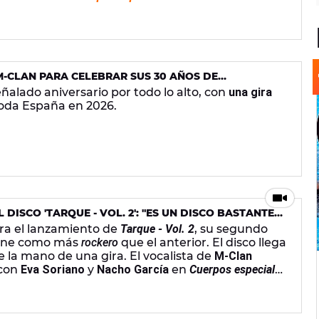
 M-CLAN PARA CELEBRAR SUS 30 AÑOS DE
eñalado aniversario por todo lo alto, con
una gira
toda España en 2026.
DISCO 'TARQUE - VOL. 2': "ES UN DISCO BASTANTE
MPOS"
ra el lanzamiento de
Tarque - Vol. 2
, su segundo
efine como más
rockero
que el anterior. El disco llega
e la mano de una gira. El vocalista de
M-Clan
 con
Eva Soriano
y
Nacho García
en
Cuerpos especiales
ha cantado pachanga.