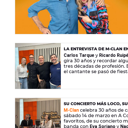
LA ENTREVISTA DE M-CLAN EN
Carlos Tarque
y
Ricardo Ruip
gira 30 años y recordar alg
tres décadas de profesión. 
el cantante se pasó de fiest
SU CONCIERTO MÁS LOCO, SU
TARQUE SE QUEDÓ SOLO: LA 
M-Clan
celebra 30 años de c
sábado 14 de marzo en A Cor
favoritos, de su concierto 
banda con
Eva Soriano
y
Nac