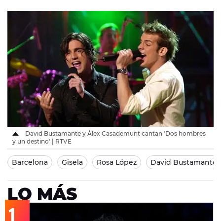
David Bustamante y Álex Casademunt cantan 'Dos hombres
y un destino' | RTVE
Barcelona
Gisela
Rosa López
David Bustamante
LO MÁS