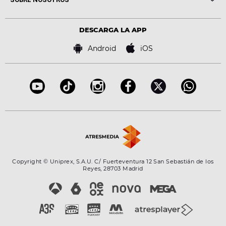
Locutores Europa FM
Estilo de vida
Política de privacidad
Virales
Advertencia legal
Tecnología
DESCARGA LA APP
Política de cookies
Famosos
Bases de concursos
Android
iOS
Accesibilidad
Configuración de la privacidad
Copyright © Uniprex, S.A.U. C/ Fuerteventura 12 San Sebastián de los
Reyes, 28703 Madrid