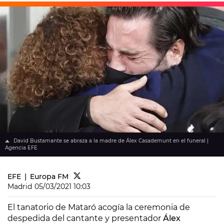
David Bustamante se abraza a la madre de Álex Casademunt en el funeral |
Agencia EFE
EFE
Europa FM
Madrid
05/03/2021 10:03
El tanatorio de Mataró acogía la ceremonia de
despedida del cantante y presentador
Álex