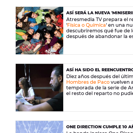
ASÍ SERÁ LA NUEVA 'MINISERI
SECRETO Y UN GRUPO DE AM
Atresmedia TV prepara el re
'
Física o Química
' en una n
descubriremos qué fue de lo
después de abandonar la e
ASÍ HA SIDO EL REENCUENTRO
RODAJE
Diez años después del últim
Hombres de Paco
vuelven a
temporada de la serie de An
el resto del reparto no pud
ONE DIRECTION CUMPLE 10 A