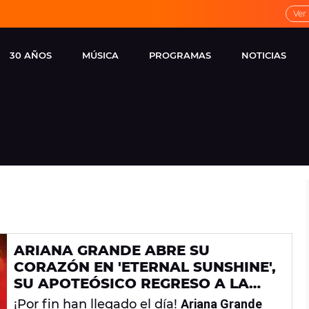
Ver
30 AÑOS
MÚSICA
PROGRAMAS
NOTICIAS
LOCAL DE ENSAYO
CUERPOS
FAMOSOS
EUROPA FM
ESPECIALES
CINE Y TEL
ESTRENOS
ME PONES
VIRALES
CONCIERTOS
LOCUTORES EUROPA
FM
ESTILO DE 
NOVEDADES
MUSICALES
ARIANA GRANDE ABRE SU
ENTREVISTAS
CORAZÓN EN 'ETERNAL SUNSHINE',
REMEMBER EUROPA
SU APOTEÓSICO REGRESO A LA
FM
MÚSICA
¡Por fin han llegado el día!
Ariana Grande