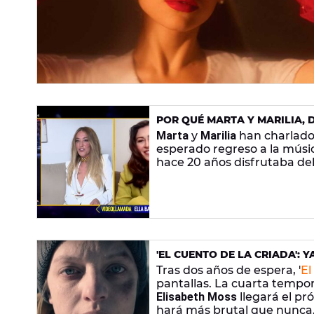
POR QUÉ MARTA Y MARILIA, D
HORMIGUERO'
Marta
y
Marilia
han charlado
esperado regreso a la músi
hace 20 años disfrutaba del
'EL CUENTO DE LA CRIADA': 
LA TAN ESPERADA CUARTA 
Tras dos años de espera, '
El
pantallas. La cuarta tempor
Elisabeth Moss
llegará el pr
hará más brutal que nunca