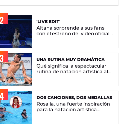
artística
'LIVE EDIT'
Aitana sorprende a sus fans
con el estreno del vídeo oficial
de 'Superestrella'
UNA RUTINA MUY DRAMÁTICA
Qué significa la espectacular
rutina de natación artística al
ritmo de 'Berghain' de Rosalía
DOS CANCIONES, DOS MEDALLAS
Rosalía, una fuerte inspiración
para la natación artística
española: "La llevamos en la
sangre"