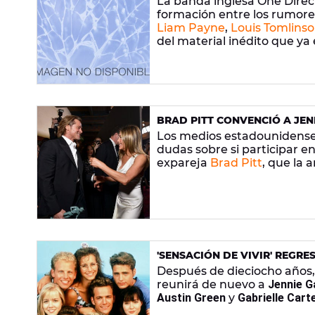
La banda inglesa One Direc
formación entre los rumore
Liam Payne
,
Louis Tomlins
del material inédito que ya 
que su unión está más cerca
BRAD PITT CONVENCIÓ A JEN
EL REGRESO DE 'FRIENDS'
Los medios estadounidens
dudas sobre si participar en
expareja
Brad Pitt
, que la 
'SENSACIÓN DE VIVIR' REGRE
Después de dieciocho años
reunirá de nuevo a
Jennie G
Austin Green
y
Gabrielle Cart