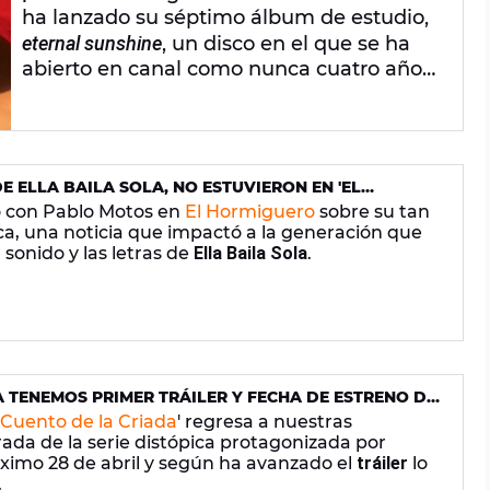
ha lanzado su séptimo álbum de estudio,
eternal sunshine
, un disco en el que se ha
abierto en canal como nunca cuatro años
después de su último proyecto.
E ELLA BAILA SOLA, NO ESTUVIERON EN 'EL
 con Pablo Motos en
El Hormiguero
sobre su tan
ca, una noticia que impactó a la generación que
 sonido y las letras de
Ella Baila Sola
.
YA TENEMOS PRIMER TRÁILER Y FECHA DE ESTRENO DE
TEMPORADA
 Cuento de la Criada
' regresa a nuestras
ada de la serie distópica protagonizada por
óximo 28 de abril y según ha avanzado el
tráiler
lo
.