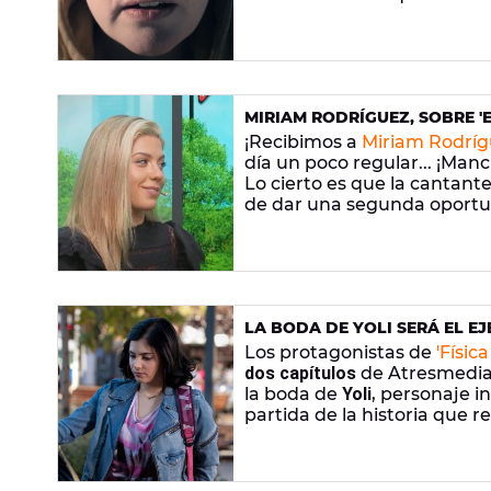
MIRIAM RODRÍGUEZ, SOBRE 'E
CERCANO Y YO NO IMPONGO
¡Recibimos a
Miriam Rodríg
día un poco regular... ¡Man
Lo cierto es que la cantante
de dar una segunda oportun
audiciones a ciegas de
La V
LA BODA DE YOLI SERÁ EL E
Los protagonistas de
'Físic
dos capítulos
de Atresmedia T
la boda de
Yoli
, personaje 
partida de la historia que 
sus estudios en el Instituto