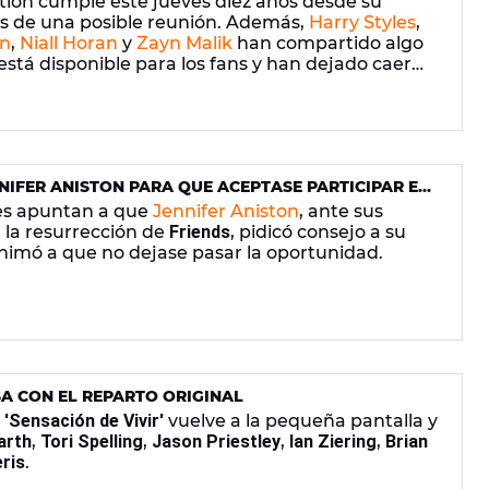
tion cumple este jueves diez años desde su
s de una posible reunión. Además,
Harry Styles
,
on
,
Niall Horan
y
Zayn Malik
han compartido algo
está disponible para los fans y han dejado caer
 de lo previsto.
NIFER ANISTON PARA QUE ACEPTASE PARTICIPAR EN
es apuntan a que
Jennifer Aniston
, ante sus
 la resurrección de
Friends
, pidicó consejo a su
animó a que no dejase pasar la oportunidad.
SA CON EL REPARTO ORIGINAL
,
'Sensación de Vivir'
vuelve a la pequeña pantalla y
arth
,
Tori Spelling
,
Jason Priestley
,
Ian Ziering
,
Brian
eris
.