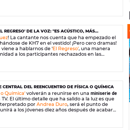
L REGRESO' DE LA VOZ: "ES ACÚSTICO, MÁS
 TANTO COMO LOS COACHES"
uez
! La cantante nos cuenta que ha empezado el
chándose de KH7 en el vestido! ¡Pero cero dramas!
 viene a hablarnos de '
El Regreso'
, una manera
idad a los participantes rechazados en las
oz.
JE CENTRAL DEL REENCUENTRO DE FÍSICA O QUÍMICA
a o Química'
volverán a reunirse en una
miniserie de
V. El último detalle que ha salido a la luz es que
interpretado por
Andrea Duro
, será el punto de
reunirá a los jóvenes diez años después de acabar
 Zurbarán.