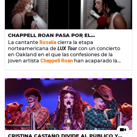
CHAPPELL ROAN PASA POR EL
CONFESIONARIO DE ROSALÍA PARA
La cantante
Rosalía
cierra la etapa
CONTAR SU DECEPCIÓN SENTIMENTAL
norteamericana de
LUX Tour
con un concierto
en Oakland en el que las confesiones de la
joven artista
Chappell Roan
han acaparado la
atención de los fans.
CRISTINA CASTAÑO DIVIDE AL PÚBLICO Y