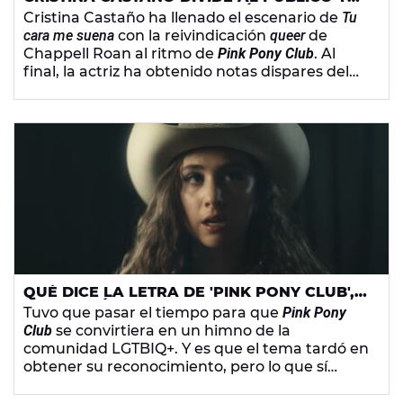
AL JURADO CON SU IMITACIÓN DE
Cristina Castaño ha llenado el escenario de
Tu
CHAPPELL ROAN EN 'TU CARA ME SUENA'
cara me suena
con la reivindicación
queer
de
Chappell Roan al ritmo de
Pink Pony Club
. Al
final, la actriz ha obtenido notas dispares del
público y del jurado, aunque todas las
valoraciones han sido positivas.
QUÉ DICE LA LETRA DE 'PINK PONY CLUB',
LA CANCIÓN DE CHAPPELL ROAN SOBRE LA
Tuvo que pasar el tiempo para que
Pink Pony
IDENTIDAD QUEER
Club
se convirtiera en un himno de la
comunidad LGTBIQ+. Y es que el tema tardó en
obtener su reconocimiento, pero lo que sí
marcó fue el estilo artístico de
Chappell Roan
.