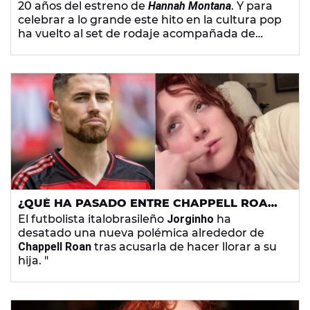
20 años del estreno de
Hannah Montana
. Y para
MONTANA'
celebrar a lo grande este hito en la cultura pop
ha vuelto al set de rodaje acompañada de
grandes invitados y se ha atrevido a cantar
algunos temas.
¿QUÉ HA PASADO ENTRE CHAPPELL ROAN
Y JORGINHO? LA CANTANTE RESPONDE A
El futbolista italobrasileño
Jorginho
ha
LA ACUSACIÓN DEL FUTBOLISTA
desatado una nueva polémica alrededor de
Chappell Roan
tras acusarla de hacer llorar a su
hija. "