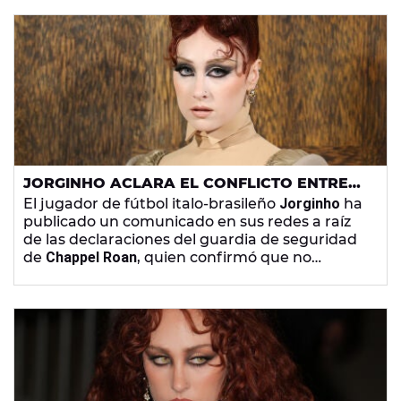
JORGINHO ACLARA EL CONFLICTO ENTRE
CHAPPEL ROAN Y SU HIJA: "FUE UN
El jugador de fútbol italo-brasileño
Jorginho
ha
MALENTENDIDO"
publicado un comunicado en sus redes a raíz
de las declaraciones del guardia de seguridad
de
Chappel Roan
, quien confirmó que no
formaba parte de su equipo.