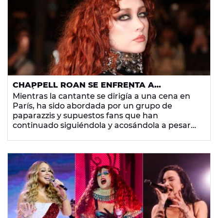
CHAPPELL ROAN SE ENFRENTA A
FOTÓGRAFOS Y FANS: "ESTÁN IGNORANDO
Mientras la cantante se dirigía a una cena en
MIS LÍMITES POR COMPLETO"
París, ha sido abordada por un grupo de
paparazzis y supuestos fans que han
continuado siguiéndola y acosándola a pesar
de sus advertencias. Sin embargo, esta no es la
primera vez que
Chappell Roan
se queja de
estas situaciones.