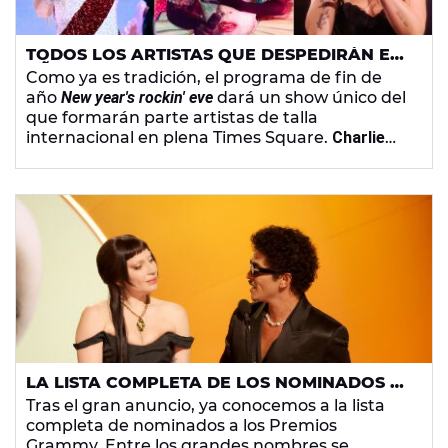
TODOS LOS ARTISTAS QUE DESPEDIRÁN EL
AÑO EN TIMES SQUARE: MARIAH CAREY,
Como ya es tradición, el programa de fin de
CHAPPELL ROAN, DEMI LOVATO Y MÁS
año
New year's rockin' eve
dará un show único del
que formarán parte artistas de talla
internacional en plena Times Square.
Charlie
Puth
,
HUNTR/X
o
Zara Larsson
serán algunos de
los invitados a una de las cuentas atrás más
famosas del planeta.
LA LISTA COMPLETA DE LOS NOMINADOS A
LOS PREMIOS GRAMMY 2026
Tras el gran anuncio, ya conocemos a la lista
completa de nominados a los Premios
Grammy. Entre los grandes nombres se