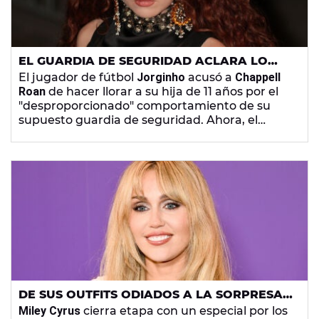
EL GUARDIA DE SEGURIDAD ACLARA LO
OCURRIDO ENTRE CHAPPELL ROAN Y LA
El jugador de fútbol
Jorginho
acusó a
Chappell
HIJA DE JORGINHO: "ASUMO LA
Roan
de hacer llorar a su hija de 11 años por el
RESPONSABILIDAD"
"desproporcionado" comportamiento de su
supuesto guardia de seguridad. Ahora, el
guardaespaldas
Pascal Duvier
ha aclarado la
polémica asumiendo "toda la responsabilidad".
DE SUS OUTFITS ODIADOS A LA SORPRESA
DE CHAPPELL ROAN... LOS MEJORES
Miley Cyrus
cierra etapa con un especial por los
MOMENTOS DEL ESPECIAL DE 'HANNAH