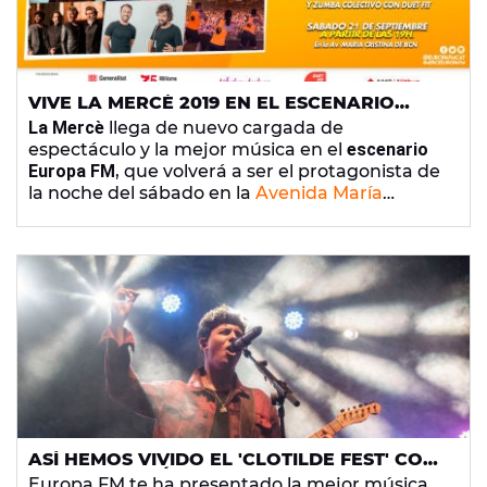
VIVE LA MERCÈ 2019 EN EL ESCENARIO
EUROPA FM, CON CARLOS SADNESS,
La Mercè
llega de nuevo cargada de
ELEFANTES, ARNAU GRISO, SUU Y LILDAMI
espectáculo y la mejor música en el
escenario
Europa FM
, que volverá a ser el protagonista de
la noche del sábado en la
Avenida María
Cristina
.
Carlos Sadness
,
Elefantes
,
Arnau Griso
,
SUU
y
Lildami
, te estarán esperando para que
disfrutes de siete horas de la mejor música en
directo, ¿te lo vas a perder?
ASÍ HEMOS VIVIDO EL 'CLOTILDE FEST' CON
ALFRED GARCÍA, SHINOVA, ITACA BAND,
Europa FM te ha presentado la mejor música