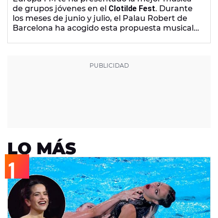
OQUES GRASSES Y MUCHOS MÁS
de grupos jóvenes en el
Clotilde Fest
. Durante
los meses de junio y julio, el Palau Robert de
Barcelona ha acogido esta propuesta musical
que ha contado con las actuaciones de
Alfred
García
,
Shinova
,
Itaca Band
,
Luand
,
Els Catarres
,
Suu
,
Wineson
y
Oques Grasses
.
LO MÁS