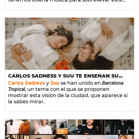
carrusel de sensaciones. Desde
Lady Gaga
hasta
Paul Thin
, pasando por
Ava Max
... Mucho
ojo.
CARLOS SADNESS Y SUU TE ENSEÑAN SU
'BARCELONA TROPICAL' EN SU NUEVA
Carlos Sadness
y
Suu
se han unido en
Barcelona
COLABORACIÓN
Tropical,
un tema con el que se proponen
mostrar esta visión de la ciudad, que aparece si
la sabes mirar.