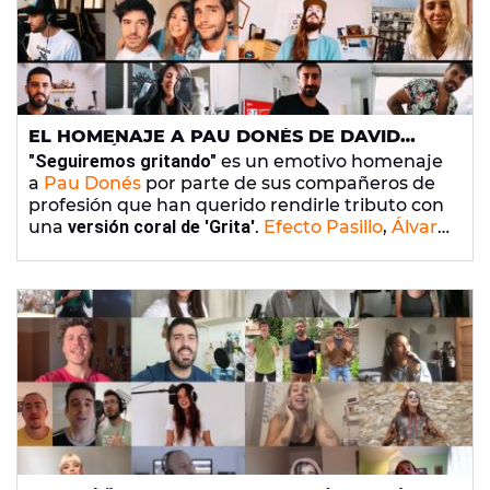
EL HOMENAJE A PAU DONÉS DE DAVID
OTERO, ÁLVARO SOLER, CARLOS SADNESS,
"Seguiremos gritando"
es un emotivo homenaje
ARNAU GRISO Y MUCHOS MÁS CON 'GRITA'
a
Pau Donés
por parte de sus compañeros de
profesión que han querido rendirle tributo con
una
versión coral de 'Grita'
.
Efecto Pasillo
,
Álvaro
Soler
,
La Pegatina
, Sofía Ellar,
Roi Méndez
,
Arnau Griso
,
Carlos Sadness
,
Bely Basarte
,
David Otero
,
Rayden
,
Dani Fernández
,
Funambulista
,
Suu
,
Bombai
y Álvaro de
Sinsinati
se han unido en esta nueva versión
para mostrar, una vez más, lo hondo que ha
calado
la música de Jarabe de Palo
en nuestras
vidas.