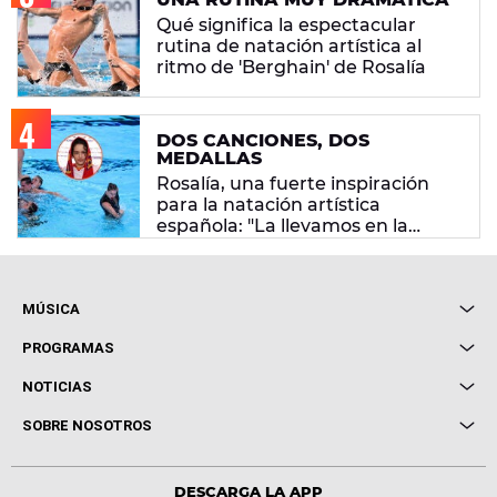
Qué significa la espectacular
rutina de natación artística al
ritmo de 'Berghain' de Rosalía
DOS CANCIONES, DOS
MEDALLAS
Rosalía, una fuerte inspiración
para la natación artística
española: "La llevamos en la
sangre"
MÚSICA
Local de Ensayo Europa FM
PROGRAMAS
Entrevistas
Cuerpos especiales
NOTICIAS
Conciertos
Me pones
Novedades
Cine y Televisión
SOBRE NOSOTROS
Locutores Europa FM
Estilo de vida
Política de privacidad
Virales
Advertencia legal
Tecnología
DESCARGA LA APP