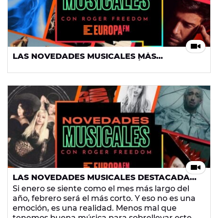
LAS NOVEDADES MUSICALES MÁS
DESTACADAS: PABLO ALBORÁN, TATE
MCRAE, MARLENA Y MÁS
LAS NOVEDADES MUSICALES DESTACADAS
DE EUROPA FM: LADY GAGA, AVA MAX, SUU
Si enero se siente como el mes más largo del
Y MUCHO MÁS
año, febrero será el más corto. Y eso no es una
emoción, es una realidad. Menos mal que
tenemos buena música para sobrellevar este