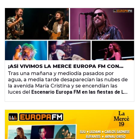
tenían que escribir una canción al
'enemigo
invisible'
que les tocara por sorteo. ¿Cuál habrá
sido el cruce de canciones? ¿Quién irá 'contra'
quién? ¡Nos encanta este juego! 😂
¡ASÍ VIVIMOS LA MERCÈ EUROPA FM CON
CARLOS SADNESS, ARNAU GRISO,
Tras una mañana y mediodía pasados por
ELEFANTES, LILDAMI Y SUU!
agua, a media tarde desaparecían las nubes de
la avenida María Cristina y se encendían las
luces del
Escenario Europa FM en las fiestas de La
Mercè de Barcelona
. ¡Era el momento de dar
comienzo a 8 horas de música con los
conciertos de
Suu
,
Lildami
,
Carlos Sadness
,
Elefantes
y
Arnau Griso
que culminaron en una
noche inolvidable!