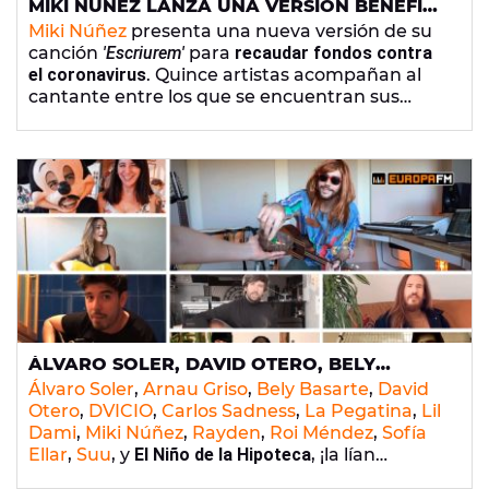
MIKI NÚÑEZ LANZA UNA VERSIÓN BENÉFICA
DE 'ESCRIUREM' CON BELY BASARTE,
Miki Núñez
presenta una nueva versión de su
NATALIA LACUNZA, ALBA RECHE, ADRIÀ
canción
'Escriurem'
para
recaudar fondos contra
SALAS Y MUCHOS MÁS
el coronavirus
. Quince artistas acompañan al
cantante entre los que se encuentran sus
excompañeras de talent show,
Natalia Lacunza
y
Alba Reche
;
Adrià Sala
(La Pegatina),
Bely
Basarte
,
Els Amics de les Arts
,
Judit Neddermann,
y muchos más.
ÁLVARO SOLER, DAVID OTERO, BELY
BASARTE, ARNAU GRISO, LA PEGATINA Y
Álvaro Soler
,
Arnau Griso
,
Bely Basarte
,
David
MUCHOS MÁS, DEDICAN UNA CANCIÓN A
Otero
,
DVICIO
,
Carlos Sadness
,
La Pegatina
,
Lil
SU 'ENEMIGO INVISIBLE'
Dami
,
Miki Núñez
,
Rayden
,
Roi Méndez
,
Sofía
Ellar
,
Suu
, y
El Niño de la Hipoteca
, ¡la lían
jugando al 'enemigo invisible'! Todos ellos